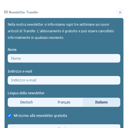
Newsletter Transfer
Nella nostra newsletter vi informiamo ogni tre settimane sui nuovi
articoli di Transfer. L'abbonamento è gratuito e può essere cancellato
informalmente in qualsiasi momento.
Newsletter
Archivio
Nome
08/06/26
Ricerca
https://doi.org/10.64829/15666
Indirizzo e-mail
Il modello SPARK della Scuola professionale per il
commercio al dettaglio e la farmacia di Zurigo
Lingua della newsletter
(Berufsschule für Detailhandel und Pharmazie,
Deutsch
Français
Italiano
BSDPZ)
Anche l’auto-organizzazione ha
Mi iscrivo alla newsletter gratuita