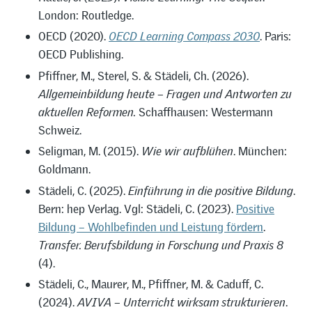
London: Routledge.
OECD (2020).
OECD Learning Compass 2030
. Paris:
OECD Publishing.
Pfiffner, M., Sterel, S. & Städeli, Ch. (2026).
Allgemeinbildung heute – Fragen und Antworten zu
aktuellen Reformen.
Schaffhausen: Westermann
Schweiz.
Seligman, M. (2015).
Wie wir aufblühen
. München:
Goldmann.
Städeli, C. (2025).
Einführung in die positive Bildung
.
Bern: hep Verlag. Vgl: Städeli, C. (2023).
Positive
Bildung – Wohlbefinden und Leistung fördern
.
Transfer. Berufsbildung in Forschung und Praxis 8
(4).
Städeli, C., Maurer, M., Pfiffner, M. & Caduff, C.
(2024).
AVIVA – Unterricht wirksam strukturieren
.