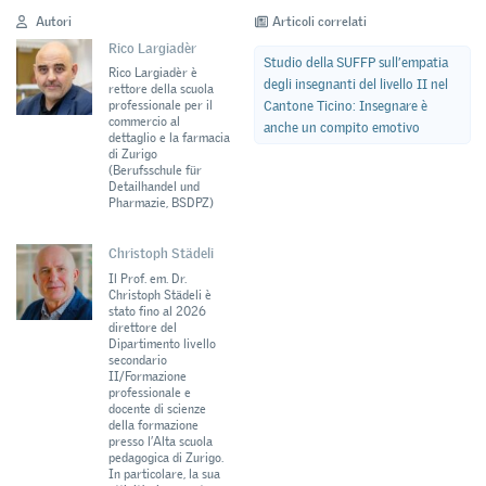
Autori
Articoli correlati
Rico Largiadèr
Studio della SUFFP sull’empatia
Rico Largiadèr è
degli insegnanti del livello II nel
rettore della scuola
Cantone Ticino: Insegnare è
professionale per il
commercio al
anche un compito emotivo
dettaglio e la farmacia
di Zurigo
(Berufsschule für
Detailhandel und
Pharmazie, BSDPZ)
Christoph Städeli
Il Prof. em. Dr.
Christoph Städeli è
stato fino al 2026
direttore del
Dipartimento livello
secondario
II/Formazione
professionale e
docente di scienze
della formazione
presso l’Alta scuola
pedagogica di Zurigo.
In particolare, la sua