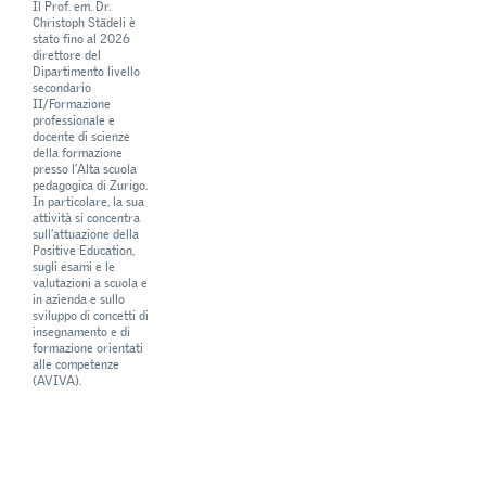
Il Prof. em. Dr.
Christoph Städeli è
stato fino al 2026
direttore del
Dipartimento livello
secondario
II/Formazione
professionale e
docente di scienze
della formazione
presso l’Alta scuola
pedagogica di Zurigo.
In particolare, la sua
attività si concentra
sull’attuazione della
Positive Education,
sugli esami e le
valutazioni a scuola e
in azienda e sullo
sviluppo di concetti di
insegnamento e di
formazione orientati
alle competenze
(AVIVA).