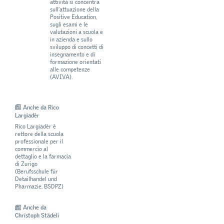
attività si concentra
sull’attuazione della
Positive Education,
sugli esami e le
valutazioni a scuola e
in azienda e sullo
sviluppo di concetti di
insegnamento e di
formazione orientati
alle competenze
(AVIVA).
Anche da Rico
Largiadèr
Rico Largiadèr è
rettore della scuola
professionale per il
commercio al
dettaglio e la farmacia
di Zurigo
(Berufsschule für
Detailhandel und
Pharmazie, BSDPZ)
Anche da
Christoph Städeli