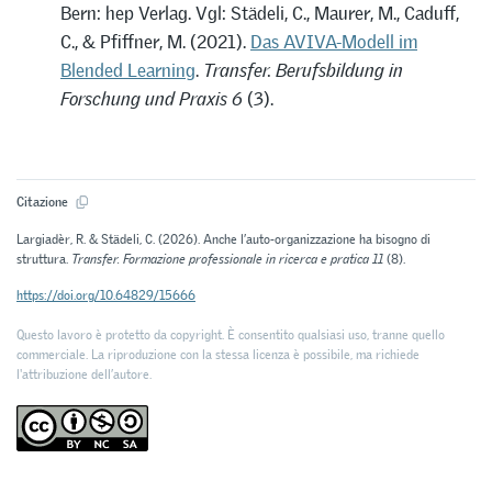
Bern: hep Verlag. Vgl: Städeli, C., Maurer, M., Caduff,
C., & Pfiffner, M. (2021).
Das AVIVA-Modell im
Blended Learning
.
Transfer. Berufsbildung in
Forschung und Praxis 6
(3).
Citazione
Largiadèr, R. & Städeli, C. (2026). Anche l’auto-organizzazione ha bisogno di
struttura.
Transfer. Formazione professionale in ricerca e pratica 11
(8).
https://doi.org/10.64829/15666
Questo lavoro è protetto da copyright. È consentito qualsiasi uso, tranne quello
commerciale. La riproduzione con la stessa licenza è possibile, ma richiede
l'attribuzione dell’autore.