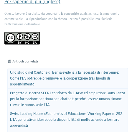
Per saperne di più (inglese)
Questo lavoro è protetto da copyright. È consentito qualsiasi uso, tranne quello
commerciale. La riproduzione con la stessa licenza è possibile, ma richiede
l'attribuzione dell’autore.
Articoli correlati
Uno studio nel Cantone di Berna evidenzia la necessità di intervenire:
Come l’IA potrebbe promuovere la cooperazione tra i luoghi di
apprendimento
Progetto di ricerca SEFRI condotto da ZHAW ed emplution: Consulenza
per la formazione continua con chatbot: perché l’essere umano rimane
rilevante nonostante l’IA
Swiss Leading House «Economics of Education», Working Paper n. 252:
L’IA generativa ridurrebbe la disponibilità di molte aziende a formare
apprendisti