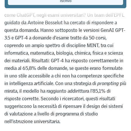
Quanto bene se la cava l’intelligenza artificiale generativa,
come ChatGPT, negli esami universitari? Un team dell’EPFL
guidato da Antoine Bosselut ha cercato di rispondere a
questa domanda. Hanno sottoposto le versioni GenAI GPT-
3.5 e GPT-4 a domande d’esame tratte da 50 corsi,
coprendo un ampio spettro di discipline MINT, tra cui
informatica, matematica, biologia, chimica, fisica e scienza
dei materiali. Risultati: GPT-4 ha risposto correttamente in
media al 65,8% delle domande, se queste erano formulate
in uno stile accessibile a chi non ha competenze specifiche
in intelligenza artificiale. Con una strategia di
prompting
più
mirata, il modello ha raggiunto addirittura l’85,1% di
risposte corrette. Secondo i ricercatori, questi risultati
suggeriscono la necessità di ripensare il design dei sistemi
di valutazione a livello di programma di studio
nell’istruzione universitaria.