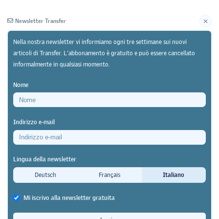
Newsletter Transfer
Nella nostra newsletter vi informiamo ogni tre settimane sui nuovi
articoli di Transfer. L'abbonamento è gratuito e può essere cancellato
informalmente in qualsiasi momento.
Newsletter
Archivio
Nome
26/03/25
Ricerca
Indirizzo e-mail
Studio presso il Politecnico federale di Losanna
(EPFL)
Lingua della newsletter
ChatGPT potrebbe ottenere un
Deutsch
Français
Italiano
diploma in ingegneria?
Mi iscrivo alla newsletter gratuita
Transfer