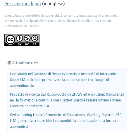
Per saperne di più
(in inglese)
Questo lavoro è protetto da copyright. È consentito qualsiasi uso, tranne quello
commerciale. La riproduzione con la stessa licenza è possibile, ma richiede
l'attribuzione dell’autore.
Articoli correlati
Uno studio nel Cantone di Berna evidenzia la necessità di intervenire:
Come l’IA potrebbe promuovere la cooperazione tra i luoghi di
apprendimento
Progetto di ricerca SEFRI condotto da ZHAW ed emplution: Consulenza
per la formazione continua con chatbot: perché l’essere umano rimane
rilevante nonostante l’IA
Swiss Leading House «Economics of Education», Working Paper n. 252:
L’IA generativa ridurrebbe la disponibilità di molte aziende a formare
apprendisti