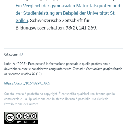
Ein Vergleich der gymnasialen Maturitätsquoten und
der Studienleistung am Beispiel der Universität St.
Gallen
. Schweizerische Zeitschrift für
Bildungswissenschaften, 38(2), 241-269.
Citazione
Kuhn, A. (2025). Ecco perché la formazione generale e quella professionale
dovrebbero essere considerate congiuntamente.
Transfer. Formazione professionale
in ricerca e pratica 10
(12).
https://doi.org/10.64829/13865
Questo lavoro è protetto da copyright. È consentito qualsiasi uso, tranne quello
commerciale. La riproduzione con la stessa licenza è possibile, ma richiede
l'attribuzione dell’autore.