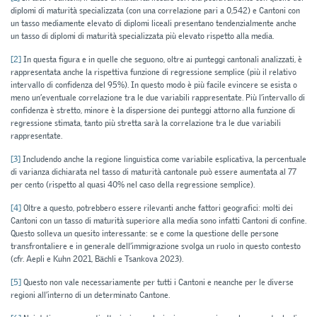
diplomi di maturità specializzata (con una correlazione pari a 0,542) e Cantoni con
un tasso mediamente elevato di diplomi liceali presentano tendenzialmente anche
un tasso di diplomi di maturità specializzata più elevato rispetto alla media.
[2]
In questa figura e in quelle che seguono, oltre ai punteggi cantonali analizzati, è
rappresentata anche la rispettiva funzione di regressione semplice (più il relativo
intervallo di confidenza del 95%). In questo modo è più facile evincere se esista o
meno un’eventuale correlazione tra le due variabili rappresentate. Più l’intervallo di
confidenza è stretto, minore è la dispersione dei punteggi attorno alla funzione di
regressione stimata, tanto più stretta sarà la correlazione tra le due variabili
rappresentate.
[3]
Includendo anche la regione linguistica come variabile esplicativa, la percentuale
di varianza dichiarata nel tasso di maturità cantonale può essere aumentata al 77
per cento (rispetto al quasi 40% nel caso della regressione semplice).
[4]
Oltre a questo, potrebbero essere rilevanti anche fattori geografici: molti dei
Cantoni con un tasso di maturità superiore alla media sono infatti Cantoni di confine.
Questo solleva un quesito interessante: se e come la questione delle persone
transfrontaliere e in generale dell’immigrazione svolga un ruolo in questo contesto
(cfr. Aepli e Kuhn 2021, Bächli e Tsankova 2023).
[5]
Questo non vale necessariamente per tutti i Cantoni e neanche per le diverse
regioni all’interno di un determinato Cantone.