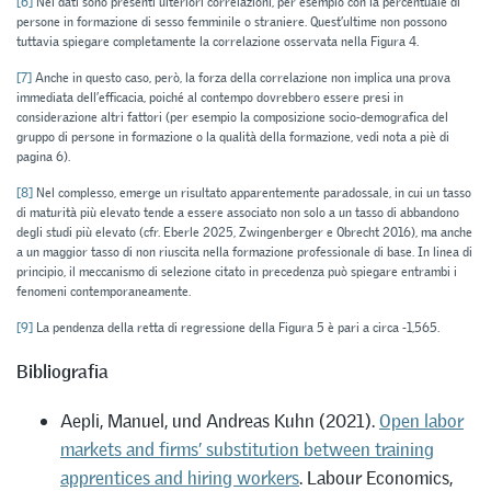
[6]
Nei dati sono presenti ulteriori correlazioni, per esempio con la percentuale di
persone in formazione di sesso femminile o straniere. Quest’ultime non possono
tuttavia spiegare completamente la correlazione osservata nella Figura 4.
[7]
Anche in questo caso, però, la forza della correlazione non implica una prova
immediata dell’efficacia, poiché al contempo dovrebbero essere presi in
considerazione altri fattori (per esempio la composizione socio-demografica del
gruppo di persone in formazione o la qualità della formazione, vedi nota a piè di
pagina 6).
[8]
Nel complesso, emerge un risultato apparentemente paradossale, in cui un tasso
di maturità più elevato tende a essere associato non solo a un tasso di abbandono
degli studi più elevato (cfr. Eberle 2025, Zwingenberger e Obrecht 2016), ma anche
a un maggior tasso di non riuscita nella formazione professionale di base. In linea di
principio, il meccanismo di selezione citato in precedenza può spiegare entrambi i
fenomeni contemporaneamente.
[9]
La pendenza della retta di regressione della Figura 5 è pari a circa -1,565.
Bibliografia
Aepli, Manuel, und Andreas Kuhn (2021).
Open labor
markets and firms’ substitution between training
apprentices and hiring workers
. Labour Economics,