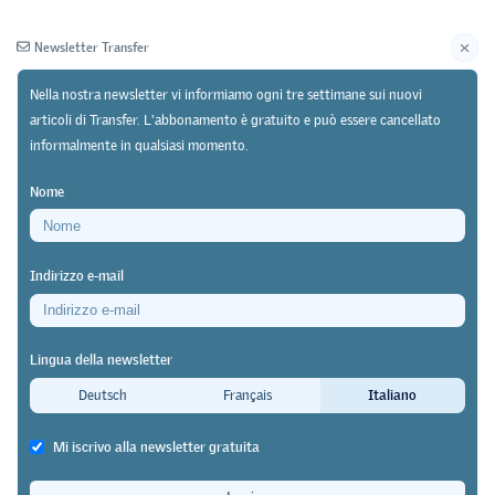
Newsletter Transfer
Nella nostra newsletter vi informiamo ogni tre settimane sui nuovi
articoli di Transfer. L'abbonamento è gratuito e può essere cancellato
informalmente in qualsiasi momento.
Newsletter
Archivio
Nome
06/10/25
Discussione
https://doi.org/10.64829/13865
Indirizzo e-mail
«La formazione professionale nel 2040: prospettive
e visioni»: conflitti tra i diversi obiettivi della
Lingua della newsletter
politica della formazione nel livello secondario II
Deutsch
Français
Italiano
Ecco perché la formazione generale
Mi iscrivo alla newsletter gratuita
e quella professionale dovrebbero