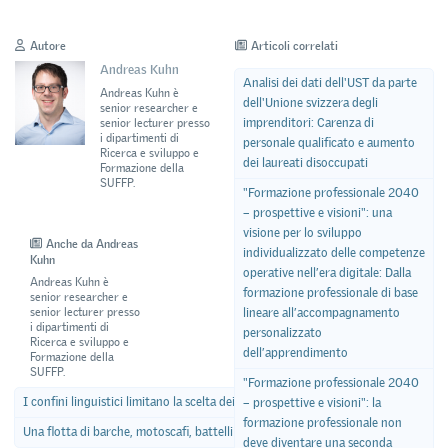
Autore
Articoli correlati
Andreas Kuhn
Analisi dei dati dell'UST da parte
Andreas Kuhn è
dell'Unione svizzera degli
senior researcher e
imprenditori: Carenza di
senior lecturer presso
i dipartimenti di
personale qualificato e aumento
Ricerca e sviluppo e
dei laureati disoccupati
Formazione della
SUFFP.
"Formazione professionale 2040
– prospettive e visioni": una
visione per lo sviluppo
Anche da Andreas
individualizzato delle competenze
Kuhn
operative nell’era digitale: Dalla
Andreas Kuhn è
formazione professionale di base
senior researcher e
senior lecturer presso
lineare all’accompagnamento
i dipartimenti di
personalizzato
Ricerca e sviluppo e
dell’apprendimento
Formazione della
SUFFP.
"Formazione professionale 2040
I confini linguistici limitano la scelta dei posti di tirocinio
– prospettive e visioni": la
formazione professionale non
Una flotta di barche, motoscafi, battelli e petroliere
deve diventare una seconda