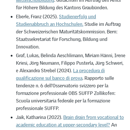
Mittelschulbildung
. Gutachten im Auftrag des Amts
für Höhere Bildung des Kantons Graubünden.
Eberle, Franz (2025).
Studienerfolg und
Studienabbruch an Hochschulen.
Studie im Auftrag
der Schweizerischen Maturitätskommission. Bern:
Staatssekretariat für Forschung, Bildung und
Innovation.
Graf, Lukas, Belinda Aeschlimann, Miriam Hänni, Irene
Kriesi, Jörg Neumann, Filippo Pusterla, Jürg Schweri,
e Alexandra Strebel (2024).
La procedura di
qualificazione sul banco di prova
. Rapporto sulle
tendenze n. 6 dell’Osservatorio svizzero per la
formazione professionale OBS SUFFP Zollikofen:
Scuola universitaria federale per la formazione
professionale SUFFP.
Jaik, Katharina (2022).
Brain drain from vocational to
academic education at upper-secondary level?
An