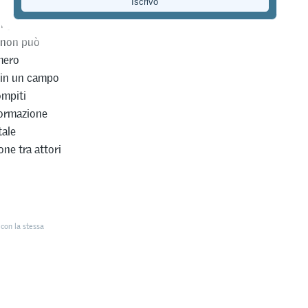
 di Zurigo)
nge alla
a non può
mero
e in un campo
ompiti
formazione
tale
ne tra attori
con la stessa