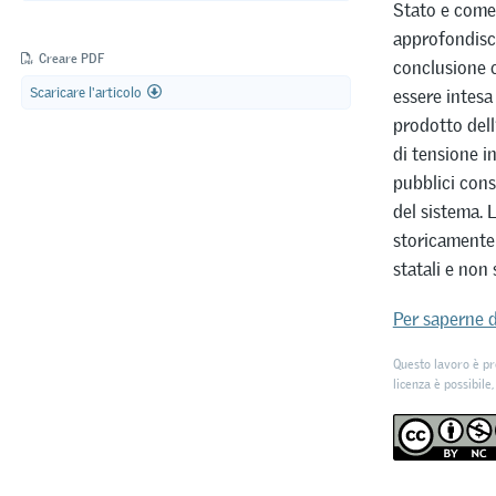
Stato e come 
approfondisce
Creare PDF
conclusione c
Scaricare l'articolo
essere intesa
prodotto dell
di tensione i
pubblici cons
del sistema. 
storicamente 
statali e non s
Per saperne d
Questo lavoro è pr
licenza è possibile,