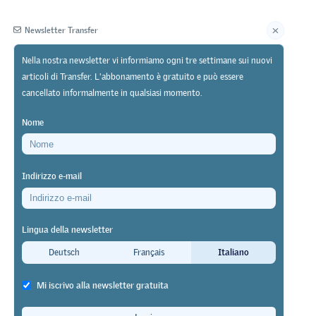
Newsletter Transfer
Nella nostra newsletter vi informiamo ogni tre settimane sui nuovi
articoli di Transfer. L'abbonamento è gratuito e può essere
Editore
cancellato informalmente in qualsiasi momento.
Nome
Indirizzo e-mail
ale nel XX
Lingua della newsletter
Deutsch
Français
Italiano
atale
Mi iscrivo alla newsletter gratuita
a avuto lo