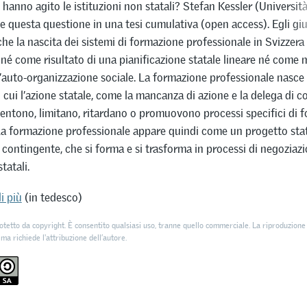
hanno agito le istituzioni non statali? Stefan Kessler (Università
 questa questione in una tesi cumulativa (open access). Egli giu
he la nascita dei sistemi di formazione professionale in Svizzer
 né come risultato di una pianificazione statale lineare né come 
’auto-organizzazione sociale. La formazione professionale nasc
n cui l’azione statale, come la mancanza di azione e la delega di c
entono, limitano, ritardano o promuovono processi specifici di 
La formazione professionale appare quindi come un progetto sta
contingente, che si forma e si trasforma in processi di negoziazio
tatali.
i più
(in tedesco)
otetto da copyright. È consentito qualsiasi uso, tranne quello commerciale. La riproduzione 
 ma richiede l'attribuzione dell’autore.