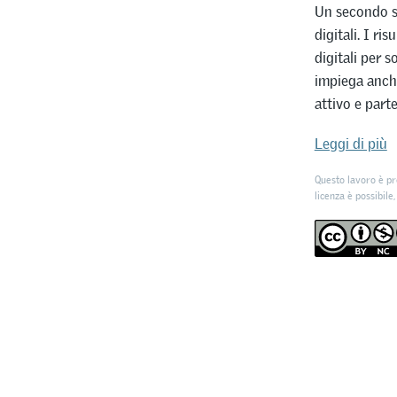
Un secondo st
digitali. I ri
digitali per 
impiega anch
attivo e parte
Leggi di più
Questo lavoro è pr
licenza è possibile,