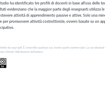
udio ha identificato tre profili di docenti in base all’uso delle t
sultati evidenziano che la maggior parte degli insegnanti utilizza l
sostenere attività di apprendimento passive e attive. Solo una min
e per promuovere attività costruttiviste, ovvero basate su un a
cipativo.
otetto da copyright. È consentito qualsiasi uso, tranne quello commerciale. La riproduzione 
 ma richiede l'attribuzione dell’autore.