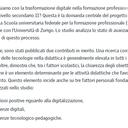
iamo con la trasformazione digitale nella formazione profession
 livello secondario II? Questa è la domanda centrale del progetto 
a Scuola universitaria federale per la formazione professionale 
e con l’Università di Zurigo. Lo studio analizza lo stato di avanz
e di questo processo.
 sono stati pubblicati due contributi in merito. Una ricerca co
 delle tecnologie nella didattica è generalmente elevata in tutti i
ltre, dimostra che, tra i fattori scolastici, la chiarezza degli obiett
one è un elemento determinante per le attività didattiche che fav
to. Questo elemento incide anche su tre fattori personali fondam
zati nello studio:
oni positive riguardo alla digitalizzazione,
nze digitali,
enze tecnologico-pedagogiche.