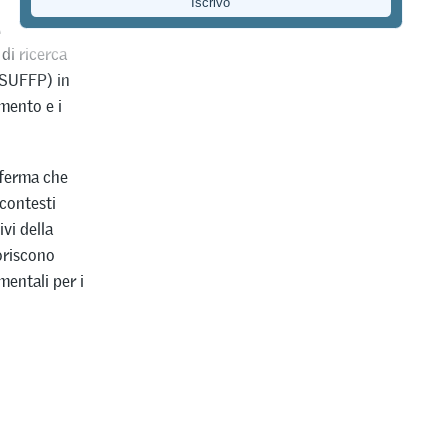
ale e
di ricerca
(SUFFP) in
amento e i
nferma che
 contesti
ivi della
oriscono
entali per i