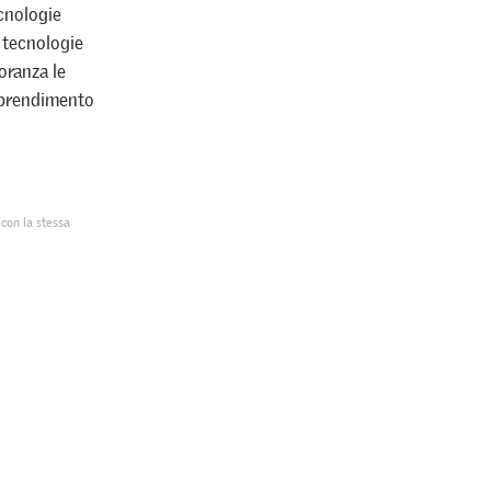
ecnologie
e tecnologie
oranza le
pprendimento
con la stessa