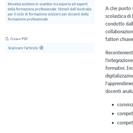
Movetia sostiene lo scambio tra esperte ed esperti
A che punto s
della formazione professionale: Stimoli dall’Australia
per il ciclo di formazione svizzero per docenti della
scolastica di
formazione professionale
condotto dall
collaborazion
fattori chiav
Creare PDF
Scaricare l'articolo
Recentemente,
l’integrazione
formativi. Ino
digitalizzazi
l’apprendimen
docenti analiz
convinzi
compete
compet