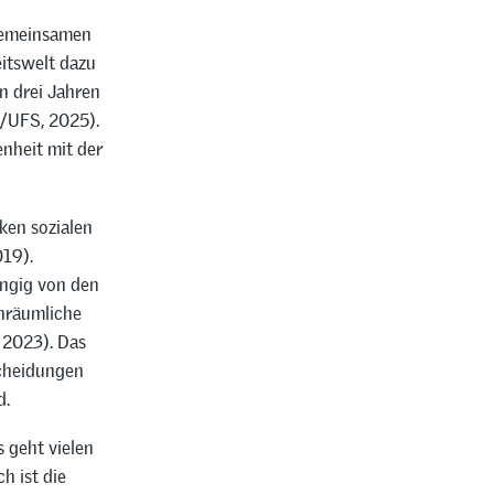
 gemeinsamen
itswelt dazu
n drei Jahren
S/UFS, 2025).
nheit mit der
ken sozialen
19).
ängig von den
inräumliche
 2023). Das
scheidungen
d.
 geht vielen
h ist die