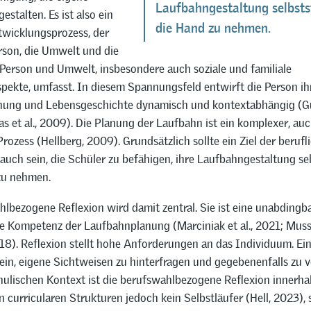
Laufbahngestaltung selbsts
estalten. Es ist also ein
die Hand zu nehmen.
twicklungsprozess, der
rson, die Umwelt und die
 Person und Umwelt, insbesondere auch soziale und familiale
pekte, umfasst. In diesem Spannungsfeld entwirft die Person ih
ung und Lebensgeschichte dynamisch und kontextabhängig (Gu
s et al., 2009). Die Planung der Laufbahn ist ein komplexer, au
rozess (Hellberg, 2009). Grundsätzlich sollte ein Ziel der berufl
auch sein, die Schüler zu befähigen, ihre Laufbahngestaltung se
zu nehmen.
lbezogene Reflexion wird damit zentral. Sie ist eine unabdingb
e Kompetenz der Laufbahnplanung (Marciniak et al., 2021; Mus
18). Reflexion stellt hohe Anforderungen an das Individuum. Ei
ein, eigene Sichtweisen zu hinterfragen und gegebenenfalls zu 
hulischen Kontext ist die berufswahlbezogene Reflexion innerha
 curricularen Strukturen jedoch kein Selbstläufer (Hell, 2023),