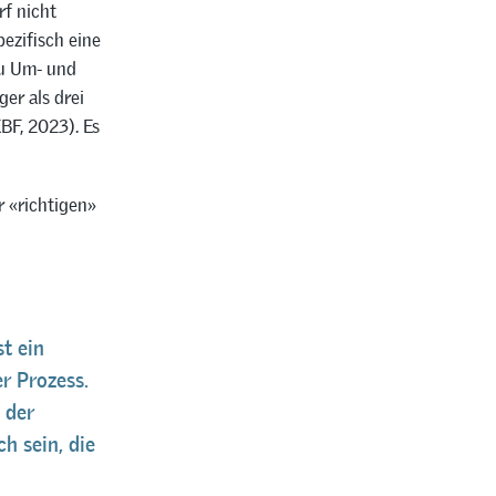
rf nicht
ezifisch eine
zu Um- und
er als drei
BF, 2023). Es
r «richtigen»
t ein
r Prozess.
l der
h sein, die