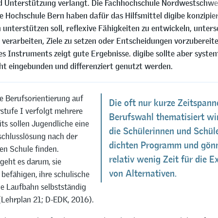
d Unterstützung verlangt. Die Fachhochschule Nordwestschwei
 Hochschule Bern haben dafür das Hilfsmittel digibe konzipier
unterstützen soll, reflexive Fähigkeiten zu entwickeln, unters
 verarbeiten, Ziele zu setzen oder Entscheidungen vorzubereite
es Instruments zeigt gute Ergebnisse. digibe sollte aber system
ht eingebunden und differenziert genutzt werden.
e Berufsorientierung auf
Die oft nur kurze Zeitspanne
stufe I verfolgt mehrere
Berufswahl thematisiert wir
eits sollen Jugendliche eine
die Schülerinnen und Schül
chlusslösung nach der
dichten Programm und gönn
en Schule finden.
relativ wenig Zeit für die E
geht es darum, sie
von Alternativen.
u befähigen, ihre schulische
he Laufbahn selbstständig
(Lehrplan 21; D-EDK, 2016).