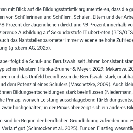
an mit Blick auf die Bildungsstatistik argumentieren, dass die
n von Schülerinnen und Schülern, Schulen, Eltern und der Arbe
 78 Prozent der Jugendlichen direkt und 93 Prozent innerhalb vo
ifizierende Ausbildung auf Sekundarstufe II übertreten (BFS/OF
auch das Nahtstellenbarometer immer wieder eine hohe Zufriede
ung (gfs.bern AG, 2025).
aber folgt die Schul- und Berufswahl seit Jahren konsistent star
ypischen Mustern (Hupka-Brunner & Meyer, 2023; Makarova, 20
ktoren und das Umfeld beeinflussen die Berufswahl stark, unabh
und dem Potenzial eines Schülers (Maschetzke, 2009). Auch kle
önnen Bildungsentscheidungen stark beeinflussen (Niedermann,
che Prinzip, wonach Leistung ausschlaggebend für Bildungsent
rd zwar hochgehalten; in der Praxis aber zeigt sich ein anderes Bil
n sind bei Beginn der beruflichen Grundbildung zufrieden und es
 Verlauf gut (Schmocker et al., 2025). Für den Einstieg wesentlic