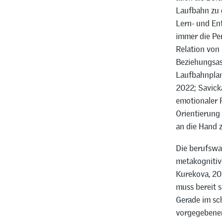
Laufbahn zu g
Lern- und En
immer die Pe
Relation von
Beziehungsas
Laufbahnplan
2022; Savicka
emotionaler P
Orientierung 
an die Hand 
Die berufswah
metakognitiv
Kurekova, 20
muss bereit s
Gerade im sc
vorgegebenen