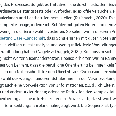
 des Prozesses. So gibt es Initiativen, die durch Tests, den Bei
ardisierte Leistungstests oder Anforderungsprofile versuchen, e
ülerinnen und Lehrberufen herzustellen (Rüfenacht, 2020). Es e
e implizite Triage, indem sich Schüler mit guten Noten und dem Z
wenig in die Berufswahl investieren. So sehen wir in unserem Pr
setting Basel-Landschaft
, dass Schülerinnen mit guten Noten u
ule vielfach nur stereotype und wenig reflektierte Vorstellunge
Grundbildung haben (Nägele & Düggeli, 2021). Sie müssen sich m
g nicht weiter auseinandersetzen. Ebenso erhielten wir im Rahm
n von Lehrern, dass die berufliche Orientierung bei ihnen kein 
innen den Notenschnitt für den Übertritt ans Gymnasium erreic
fswahl der wenigen anderen Schülerinnen in der Verantwortung 
olgt auch eine Vor-Selektion von Informationen, z.B. durch Eltern,
 und andere Akteurinnen; oder eine Reduktion der Komplexität,
ientierung als linear fortschreitender Prozess aufgefasst wird, w
en Berufsbildungsfahrpläne nahegelegt wird. Die Sequenz ist ty