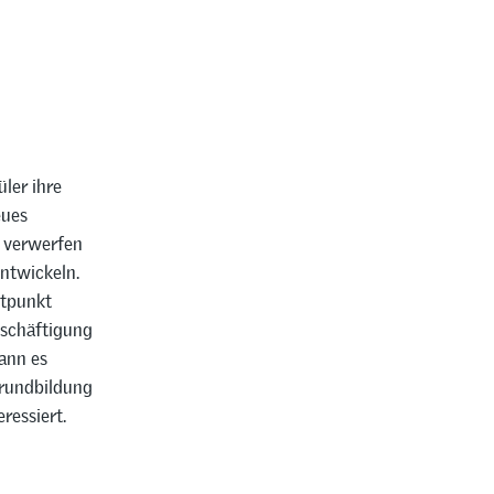
ler ihre
eues
e verwerfen
ntwickeln.
itpunkt
eschäftigung
kann es
Grundbildung
ressiert.