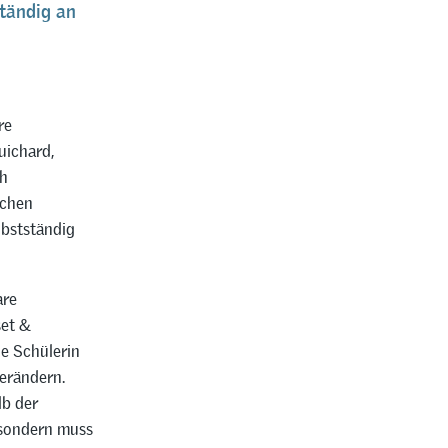
tändig an
re
ichard,
ch
ichen
lbstständig
are
set &
ne Schülerin
verändern.
lb der
 sondern muss