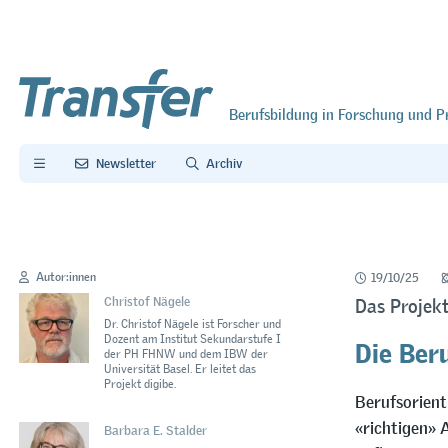
Berufsbildung in Forschung und P
Newsletter
Archiv
Autor:innen
19/10/25
Christof Nägele
Das Projekt
Dr. Christof Nägele ist Forscher und
Die Beru
Dozent am Institut Sekundarstufe I
der PH FHNW und dem IBW der
Universität Basel. Er leitet das
Projekt digibe.
Berufsorient
«richtigen» 
Barbara E. Stalder