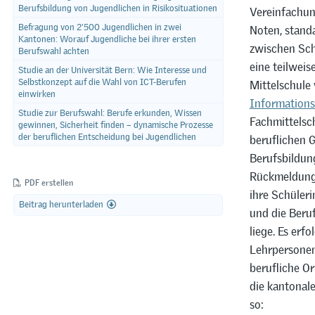
Berufsbildung von Jugendlichen in Risikosituationen
Vereinfachung
Befragung von 2'500 Jugendlichen in zwei
Noten, stand
Kantonen: Worauf Jugendliche bei ihrer ersten
zwischen Sch
Berufswahl achten
eine teilweis
Studie an der Universität Bern: Wie Interesse und
Selbstkonzept auf die Wahl von ICT-Berufen
Mittelschule 
einwirken
Informations
Studie zur Berufswahl: Berufe erkunden, Wissen
Fachmittelsch
gewinnen, Sicherheit finden – dynamische Prozesse
der beruflichen Entscheidung bei Jugendlichen
beruflichen 
Berufsbildun
Rückmeldunge
PDF erstellen
ihre Schüler
Beitrag herunterladen
und die Beru
liege. Es erf
Lehrpersonen
berufliche Or
die kantonal
so: