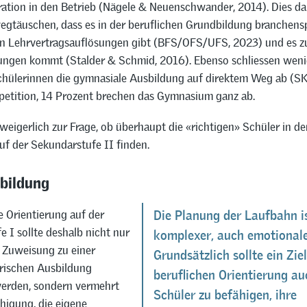
ration in den Betrieb (Nägele & Neuenschwander, 2014). Dies da
egtäuschen, dass es in der beruflichen Grundbildung branchensp
n Lehrvertragsauflösungen gibt (BFS/OFS/UFS, 2023) und es 
ungen kommt (Stalder & Schmid, 2016). Ebenso schliessen wenig
Schülerinnen die gymnasiale Ausbildung auf direktem Weg ab (SK
etition, 14 Prozent brechen das Gymnasium ganz ab.
weigerlich zur Frage, ob überhaupt die «richtigen» Schüler in de
uf der Sekundarstufe II finden.
bildung
e Orientierung auf der
Die Planung der Laufbahn is
 I sollte deshalb nicht nur
komplexer, auch emotionale
r Zuweisung zu einer
Grundsätzlich sollte ein Zie
rischen Ausbildung
beruflichen Orientierung auc
erden, sondern vermehrt
Schüler zu befähigen, ihre
higung, die eigene