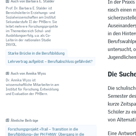
In der Praxis
Auch von Barbara E. Stalder
Prof. Dr. Barbara E. Stalder ist
rasch einen m
Bereichsleiterin Erziehungs- und
sicherzustell
Sozialwissenschaften am Institut
Sekundarstufe II der PHBern. Sie
Auseinanders
leitet mehrere Forschungsprojekte
im Themenbereich Schul- und
in den Hinter
Ausbildungserfolg, u.a. als Co-
Leiterin der nationalen Studie
Berufswahlpr
INVOL.
untersucht, o
Starke Brücke in die Berufsbildung
Jugendlichen
Lehrvertrag aufgelöst – Berufsabschluss gefährdet?
Die Such
Auch von Annika Wyss
Dr. Annika Wyss ist
wissenschaftliche Mitarbeiterin am
Die schulisch
Institut für Forschung, Entwicklung
und Evaluation der PHBern.
Semester des 
kurze Zeitspa
Schüler zu e
von Alternati
Ähnliche Beiträge
Forschungsprojekt «Trail – Transition in die
Eine Antwort
Berufsbildung» der PH FHNW: Übergang in die