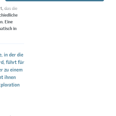
z und die
t, das die
chiedliche
n. Eine
atisch in
, in der die
d, führt für
er zu einem
t ihnen
xploration