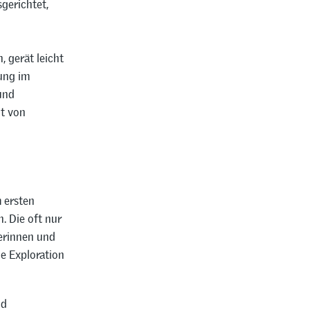
sgerichtet,
 gerät leicht
tung im
 und
it von
m ersten
. Die oft nur
lerinnen und
e Exploration
nd