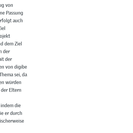
zug von
ine Passung
rfolgt auch
iel
ojekt
nd dem Ziel
n der
it der
en von digibe
Thema sei, da
hen würden
der Eltern
 indem die
ie er durch
pischerweise