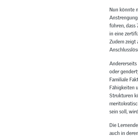
Nun könnte m
Anstrengunge
führen, dass
in eine zert
Zudem zeigt 
Anschlusslös
Andererseits 
oder gendert
Familiale Fa
Fähigkeiten 
Strukturen k
meritokratis
sein soll, wi
Die Lernende
auch in deren