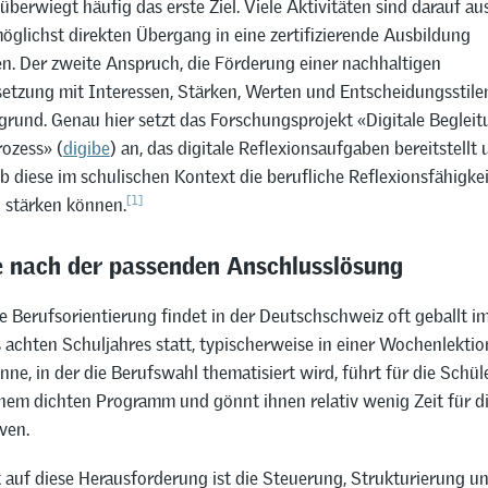
 überwiegt häufig das erste Ziel. Viele Aktivitäten sind darauf au
öglichst direkten Übergang in eine zertifizierende Ausbildung
en. Der zweite Anspruch, die Förderung einer nachhaltigen
etzung mit Interessen, Stärken, Werten und Entscheidungsstilen,
grund. Genau hier setzt das Forschungsprojekt «Digitale Beglei
ozess» (
digibe
) an, das digitale Reflexionsaufgaben bereitstellt
b diese im schulischen Kontext die berufliche Reflexionsfähigke
[1]
 stärken können.
e nach der passenden Anschlusslösung
e Berufsorientierung findet in der Deutschschweiz oft geballt i
achten Schuljahres statt, typischerweise in einer Wochenlektion
nne, in der die Berufswahl thematisiert wird, führt für die Schü
inem dichten Programm und gönnt ihnen relativ wenig Zeit für di
ven.
 auf diese Herausforderung ist die Steuerung, Strukturierung u