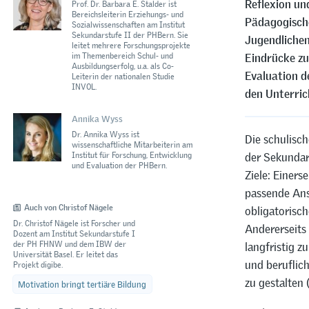
Reflexion un
Prof. Dr. Barbara E. Stalder ist
Bereichsleiterin Erziehungs- und
Pädagogische
Sozialwissenschaften am Institut
Sekundarstufe II der PHBern. Sie
Jugendlichen 
leitet mehrere Forschungsprojekte
im Themenbereich Schul- und
Eindrücke zu
Ausbildungserfolg, u.a. als Co-
Evaluation d
Leiterin der nationalen Studie
INVOL.
den Unterric
Annika Wyss
Dr. Annika Wyss ist
Die schulisch
wissenschaftliche Mitarbeiterin am
der Sekundar
Institut für Forschung, Entwicklung
und Evaluation der PHBern.
Ziele: Einers
passende Ans
Auch von Christof Nägele
obligatorisch
Dr. Christof Nägele ist Forscher und
Andererseits 
Dozent am Institut Sekundarstufe I
der PH FHNW und dem IBW der
langfristig z
Universität Basel. Er leitet das
und beruflic
Projekt digibe.
zu gestalten 
Motivation bringt tertiäre Bildung