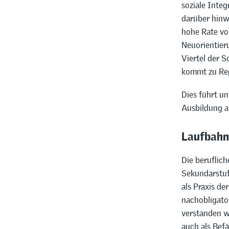
soziale Integ
darüber hinw
hohe Rate vo
Neuorientier
Viertel der 
kommt zu Rep
Dies führt un
Ausbildung a
Laufbahn
Die beruflich
Sekundarstufe
als Praxis de
nachobligato
verstanden w
auch als Befä