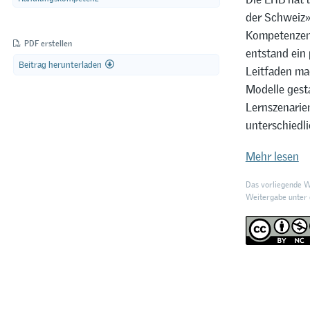
der Schweiz»
Kompetenzen, 
PDF erstellen
entstand ein 
Beitrag herunterladen
Leitfaden mac
Modelle gesta
Lernszenarie
unterschiedli
Mehr lesen
Das vorliegende We
Weitergabe unter d