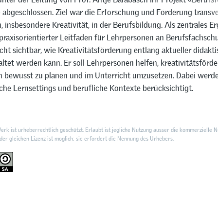
 abgeschlossen. Ziel war die Erforschung und Förderung transve
insbesondere Kreativität, in der Berufsbildung. Als zentrales E
praxisorientierter Leitfaden für Lehrpersonen an Berufsfachschu
ht sichtbar, wie Kreativitätsförderung entlang aktueller didakti
ltet werden kann. Er soll Lehrpersonen helfen, kreativitätsförd
n bewusst zu planen und im Unterricht umzusetzen. Dabei werd
che Lernsettings und berufliche Kontexte berücksichtigt.
rk ist urheberrechtlich geschützt. Erlaubt ist jegliche Nutzung ausser die kommerzielle N
er gleichen Lizenz ist möglich; sie erfordert die Nennung des Urhebers.