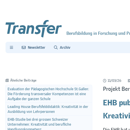
Berufsbildung in Forschung und P
Newsletter
Archiv
Ähnliche Beiträge
11/03/26
Projekt Ber
Evaluation der Pädagogischen Hochschule St.Gallen:
Die Förderung transversaler Kompetenzen ist eine
EHB publ
Aufgabe der ganzen Schule
Leading House Berufsfelddidaktik: Kreativität in der
Kreativ
Ausbildung von Lehrpersonen
EHB-Studie bei drei grossen Schweizer
Unternehmen: Kreativität und berufliche
Die EHB hat u
Handlungskompetenz