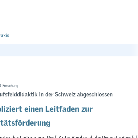
raxis
Forschung
ufsfelddidaktik in der Schweiz abgeschlossen
iziert einen Leitfaden zur
itätsförderung
nter der Leitung von Prof. Antje Barabasch ihr Projekt «Berufsf