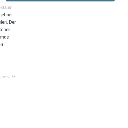
rsaler
rgebnis
len. Der
scher
ernde
en
utzung. Die