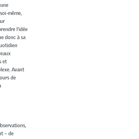
 une
e soi-même,
our
prendre l’idée
ue donc à sa
quotidien
veaux
s et
lexe. Avant
cours de
n
bservations,
nt – de