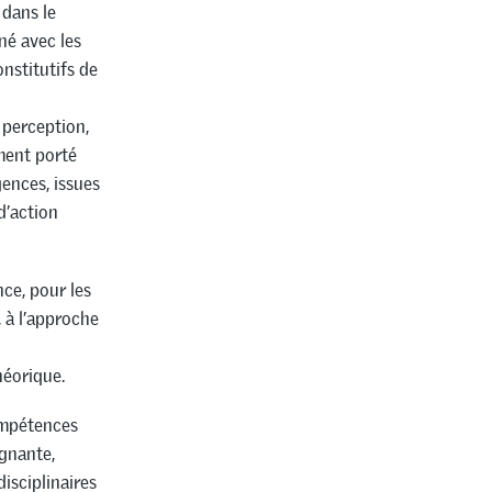
 dans le
né avec les
nstitutifs de
 perception,
mment porté
gences, issues
d’action
nce, pour les
, à l’approche
héorique.
ompétences
gnante,
isciplinaires