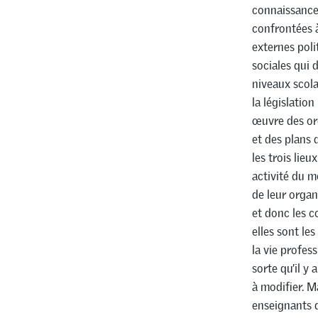
connaissance
confrontées 
externes poli
sociales qui d
niveaux scola
la législatio
œuvre des or
et des plans 
les trois lie
activité du m
de leur organ
et donc les c
elles sont le
la vie profes
sorte qu’il y
à modifier. M
enseignants 