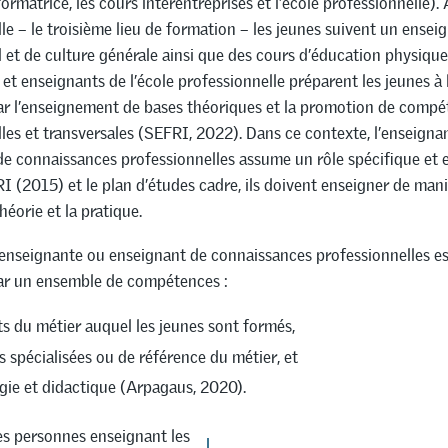
formatrice, les cours interentreprises et l’école professionnelle). 
le – le troisième lieu de formation – les jeunes suivent un ense
 et de culture générale ainsi que des cours d’éducation physique
et enseignants de l’école professionnelle préparent les jeunes à 
par l’enseignement de bases théoriques et la promotion de comp
les et transversales (SEFRI, 2022). Dans ce contexte, l’enseigna
de connaissances professionnelles assume un rôle spécifique et e
I (2015) et le plan d’études cadre, ils doivent enseigner de maniè
théorie et la pratique.
l’enseignante ou enseignant de connaissances professionnelles e
par un ensemble de compétences :
s du métier auquel les jeunes sont formés,
s spécialisées ou de référence du métier, et
ie et didactique (Arpagaus, 2020).
 les personnes enseignant les