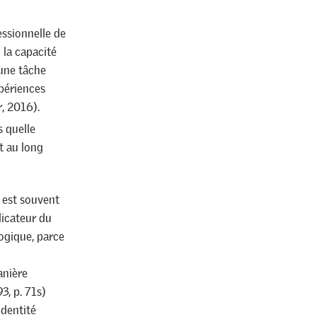
essionnelle de
 la capacité
une tâche
xpériences
, 2016).
s quelle
t au long
e est souvent
icateur du
ogique, parce
anière
, p. 71s)
identité