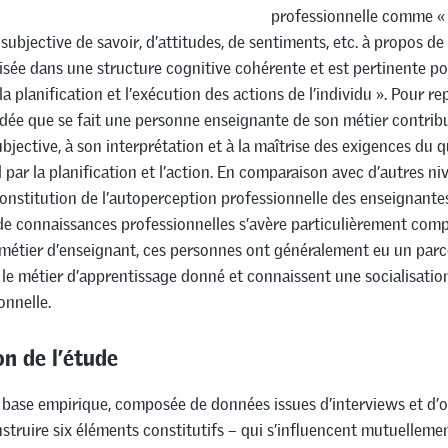
professionnelle comme «
subjective de savoir, d’attitudes, de sentiments, etc. à propos d
isée dans une structure cognitive cohérente et est pertinente p
 la planification et l’exécution des actions de l’individu ». Pour re
idée que se fait une personne enseignante de son métier contrib
bjective, à son interprétation et à la maîtrise des exigences du 
 par la planification et l’action. En comparaison avec d’autres ni
 constitution de l’autoperception professionnelle des enseignante
de connaissances professionnelles s’avère particulièrement comp
 métier d’enseignant, ces personnes ont généralement eu un par
 le métier d’apprentissage donné et connaissent une socialisatio
onnelle.
n de l’étude
a base empirique, composée de données issues d’interviews et d’o
struire six éléments constitutifs – qui s’influencent mutuelleme