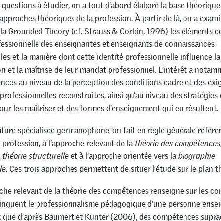
questions à étudier, on a tout d’abord élaboré la base théorique
pproches théoriques de la profession. À partir de là, on a exami
a Grounded Theory (cf. Strauss & Corbin, 1996) les éléments co
ofessionnelle des enseignantes et enseignants de connaissances
les et la manière dont cette identité professionnelle influence la
ion et la maîtrise de leur mandat professionnel. L’intérêt a nota
rences au niveau de la perception des conditions cadre et des exi
 professionnelles reconstruites, ainsi qu’au niveau des stratégies 
our les maîtriser et des formes d’enseignement qui en résultent.
rature spécialisée germanophone, on fait en règle générale référe
a profession, à l’approche relevant de la
théorie des compétences
a
théorie structurelle
et à l’approche orientée vers la
biographie
le
. Ces trois approches permettent de situer l’étude sur le plan t
che relevant de la théorie des compétences renseigne sur les c
tinguent le professionnalisme pédagogique d’une personne ensei
 que d’après Baumert et Kunter (2006), des compétences suprad