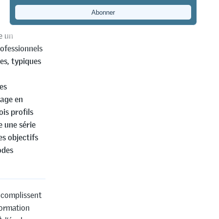
e un
rofessionnels
es, typiques
es
sage en
is profils
e une série
es objectifs
odes
accomplissent
formation