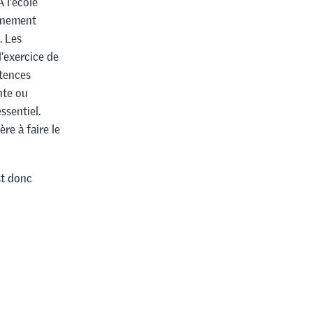
À l’école
ignement
. Les
l’exercice de
étences
nte ou
ssentiel.
re à faire le
st donc