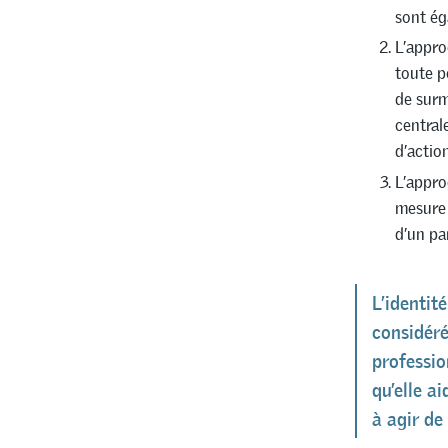
sont ég
L’appro
toute p
de surm
central
d’actio
L’appro
mesure 
d’un pa
L’identit
considér
professi
qu’elle a
à agir de