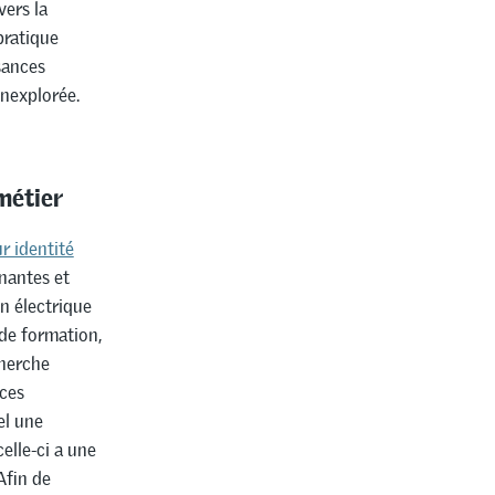
vers la
pratique
sances
inexplorée.
métier
r identité
gnantes et
n électrique
 de formation,
cherche
nces
el une
elle-ci a une
Afin de