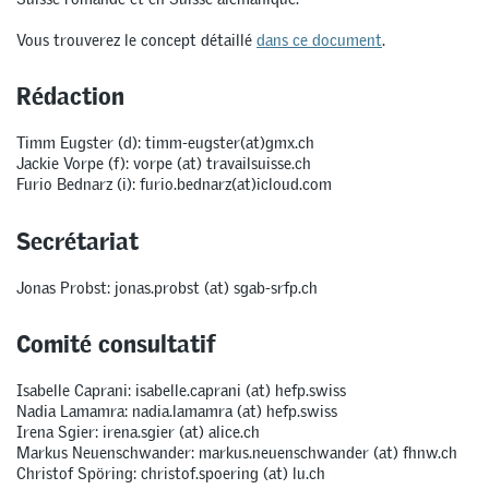
Vous trouverez le concept détaillé
dans ce document
.
Rédaction
Timm Eugster (d): timm-eugster(at)gmx.ch
Jackie Vorpe (f): vorpe (at) travailsuisse.ch
Furio Bednarz (i): furio.bednarz(at)icloud.com
Secrétariat
Jonas Probst: jonas.probst (at) sgab-srfp.ch
Comité consultatif
Isabelle Caprani: isabelle.caprani (at) hefp.swiss
Nadia Lamamra: nadia.lamamra (at) hefp.swiss
Irena Sgier: irena.sgier (at) alice.ch
Markus Neuenschwander: markus.neuenschwander (at) fhnw.ch
Christof Spöring: christof.spoering (at) lu.ch