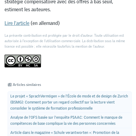
stratégie compensatoire avec des offres à bas seuil,
estiment les auteures.
Lire l’article
(en allemand)
La présente contribution est protégée par le droit d'auteur. Toute utilisation est
autorisée à l'exception de l'utilisation commerciale. La distribution sous la même
licence est possible ; elle nécessite toutefois la mention de l’auteur.
Articles similaires
Le projet « SprachVermögen » de l’École de mode et de design de Zurich
(BSMG): Comment porter un regard collectif sur la lecture vient
consolider le système de formation professionnelle
Analyse de l'OFS basée sur l'enquête PIAAC: Comment le manque de
compétences de base complique la vie des personnes concernées
Article dans le magazine « Schule verantworten »: Promotion de la