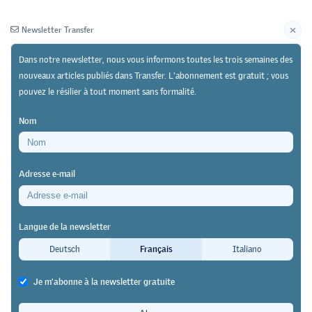
Newsletter Transfer
Dans notre newsletter, nous vous informons toutes les trois semaines des
nouveaux articles publiés dans Transfer. L'abonnement est gratuit ; vous
pouvez le résilier à tout moment sans formalité.
Newsletter
Archives
Nom
05/11/24
Recherche
Adresse e-mail
Publication dans la revue GISo (Société, individu,
socialisation)
Langue de la newsletter
Efforts compensatoires dans
Deutsch
Français
Italiano
l’éducation des adultes – aperçus
Je m'abonne à la newsletter gratuite
tardifs sur les inégalités dans le