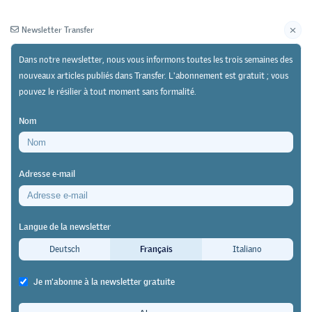
Newsletter Transfer
Dans notre newsletter, nous vous informons toutes les trois semaines des
nouveaux articles publiés dans Transfer. L'abonnement est gratuit ; vous
pouvez le résilier à tout moment sans formalité.
Newsletter
Archives
Nom
23/09/24
Recherche
Adresse e-mail
Étude de la Swiss Leading House VPET-ECON
L’immigration de main-d’œuvre crée
Langue de la newsletter
aussi de la main-d’œuvre
Deutsch
Français
Italiano
supplémentaire pour les Suisses
Je m'abonne à la newsletter gratuite
Transfer