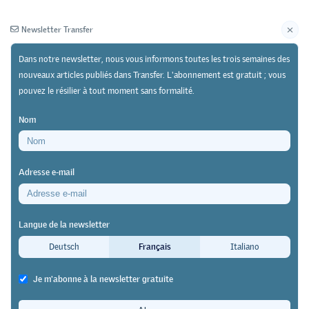
Newsletter Transfer
Dans notre newsletter, nous vous informons toutes les trois semaines des
nouveaux articles publiés dans Transfer. L'abonnement est gratuit ; vous
pouvez le résilier à tout moment sans formalité.
Newsletter
Archives
Nom
02/02/26
Recherche
Adresse e-mail
Publication d'un ouvrage sur la « formation
intégrée aux études » en Allemagne
Langue de la newsletter
Plus qu’une formation, plus que des
Deutsch
Français
Italiano
études
Je m'abonne à la newsletter gratuite
Transfer