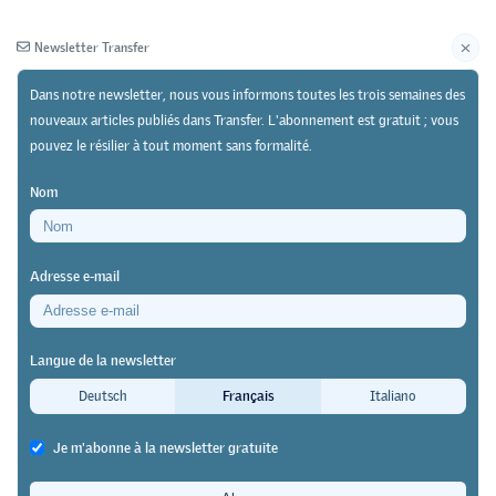
Newsletter Transfer
Dans notre newsletter, nous vous informons toutes les trois semaines des
nouveaux articles publiés dans Transfer. L'abonnement est gratuit ; vous
pouvez le résilier à tout moment sans formalité.
Newsletter
Archives
Nom
07/10/24
Recherche
https://doi.org/10.64829/11612
Adresse e-mail
Interface Politikstudien Forschung Beratung pour
la promotion des compétences de base
Langue de la newsletter
Un équilibre à trouver entre la
Deutsch
Français
Italiano
logique administrative et
Je m'abonne à la newsletter gratuite
l’orientation vers le groupe cible