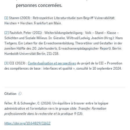
personnes concernées.
[1]
Stamm (2003) : Retrospektive Literaturstudie zum Begriff Vulnerabilität.
Herchen + Herchen. Frankfurt am Main.
[2]
Faulstich, Peter (2011) : Weiterbildungsbeteiligung : Volk – Stand – Klasse –
Schichten und Soziale Milieus. In: Gieseke, Wiltrud/Ludwig, Joachim (Hrsg.): Hans
Tietgens. Ein Leben für die Erwachsenenbildung. Theoretiker und Gestalter in der
zweiten Hälfte des 20. Jahrhunderts. Erwachsenenpädagogischer Report). Berlin:
Humboldt-Universität Berlin, 211-218.
[3]
CII (2023) :
Contextualisation et perspectives
du projet de la CII « Promotion
des compétences de base : interfaces et qualité », consulté le 10 septembre 2024.
Citation
Feller, R. & Schwegler, C. (2024). Un équilibre à trouver entre la logique
administrative et l’orientation vers le groupe cible.
Transfer. Formation
professionnelle dans la recherche et la pratique 9
(13).
https://doi.org/10.64829/11612