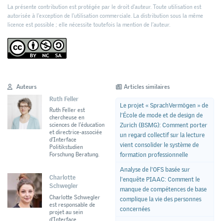
La présente contribution est protégée par le droit d'auteur. Toute utilisation est
autorisée à l'exception de l'utilisation commerciale. La distribution sous la même
licence est possible ; elle nécessite toutefois la mention de l’auteur.
Auteurs
Articles similaires
Ruth Feller
Le projet « SprachVermögen » de
Ruth Feller est
l’École de mode et de design de
chercheuse en
Zurich (BSMG): Comment porter
sciences de l’éducation
et directrice-associée
un regard collectif sur la lecture
d’Interface
vient consolider le système de
Politikstudien
formation professionnelle
Forschung Beratung.
Analyse de l'OFS basée sur
Charlotte
l'enquête PIAAC: Comment le
Schwegler
manque de compétences de base
Charlotte Schwegler
complique la vie des personnes
est responsable de
concernées
projet au sein
d’Interface