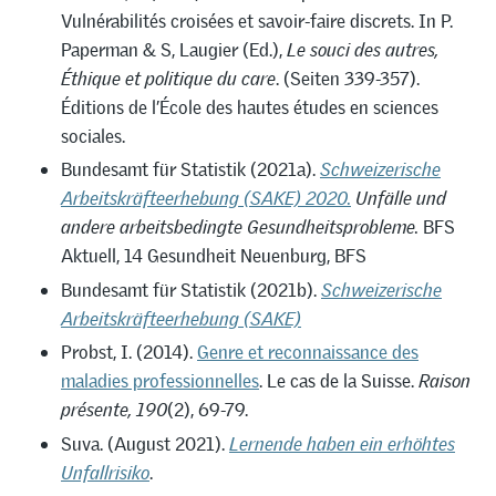
Vulnérabilités croisées et savoir-faire discrets. In P.
Paperman & S, Laugier (Ed.),
Le souci des autres,
Éthique et politique du care
. (Seiten 339-357).
Éditions de l’École des hautes études en sciences
sociales.
Bundesamt für Statistik (2021a).
Schweizerische
Arbeitskräfteerhebung (SAKE) 2020.
Unfälle und
andere arbeitsbedingte Gesundheitsprobleme.
BFS
Aktuell, 14 Gesundheit Neuenburg, BFS
Bundesamt für Statistik (2021b).
Schweizerische
Arbeitskräfteerhebung (SAKE)
Probst, I. (2014).
Genre et reconnaissance des
maladies professionnelles
. Le cas de la Suisse.
Raison
présente, 190
(2), 69-79.
Suva. (August 2021).
Lernende haben ein erhöhtes
Unfallrisiko
.