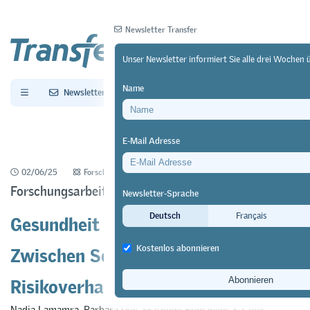
Newsletter Transfer
Unser Newsletter informiert Sie alle drei Wochen 
Name
Newsletter
Archiv
E-Mail Adresse
02/06/25
Forschung
https://doi.org/10.64829/13068
Forschungsarbeit der EHB
Newsletter-Sprache
Gesundheit von Lernenden:
Deutsch
Français
Zwischen Schutzgedanken und
Kostenlos abonnieren
Risikoverharmlosung
Nadia Lamamra
,
Barbara Duc
,
Mathilde Romanens
&
Gilles