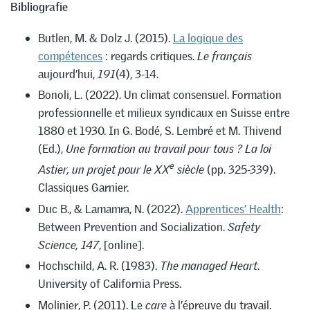
Bibliografie
Butlen, M. & Dolz J. (2015).
La logique des
compétences
: regards critiques.
Le français
aujourd’hui,
191
(4), 3-14.
Bonoli, L. (2022). Un climat consensuel. Formation
professionnelle et milieux syndicaux en Suisse entre
1880 et 1930. In G. Bodé, S. Lembré et M. Thivend
(Ed.),
Une formation au travail pour tous ? La loi
e
Astier, un projet pour le XX
siècle
(pp. 325-339).
Classiques Garnier.
Duc B., & Lamamra, N. (2022).
Apprentices’ Health
:
Between Prevention and Socialization.
Safety
Science, 147
, [online].
Hochschild, A. R. (1983).
The managed Heart
.
University of California Press.
Molinier, P. (2011). Le
care
à l’épreuve du travail.