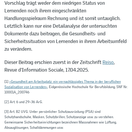
Vorschlag trägt weder dem niedrigen Status von
Lernenden noch ihrem eingeschränkten
Handlungsspielraum Rechnung und ist somit untauglich.
Letztlich kann nur eine Detailanalyse der untersuchten
Dokumente dazu beitragen, die Gesundheits- und
Sicherheitssituation von Lernenden in ihrem Arbeitsumfeld
zu verändern.
Dieser Beitrag erschien zuerst in der Zeitschrift
Reiso
,
Revue d’Information Sociale, 17.04.2025.
[1]
«Gesundheit am Arbeitsplatz: ein vernachlässigtes Thema in der beruflichen
Sozialisation von Lernenden»
, Eidgenössische Hochschule für Berufsbildung, SNF Nr.
10001A_200746
[2] Art. 6 und 29–36 ArG.
[3] Art. 82 UVG. Unter persönlicher Schutzausrüstung (PSA) sind
Schutzhandschuhe, Masken, Schutzbrillen, Schutzanzüge usw. zu verstehen.
Gemeinsame Sicherheitseinrichtungen bezeichnen Massnahmen wie Lüftung,
Absauglösungen, Schalldämmungen usw.