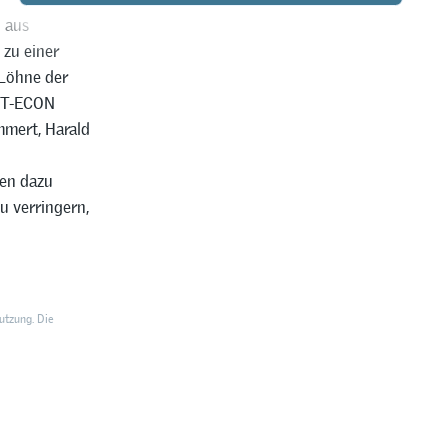
 aus
 zu einer
Löhne der
PET-ECON
mmert, Harald
den dazu
u verringern,
utzung. Die