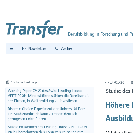
Berufsbildung in Forschung und P
Newsletter
Archiv
Ähnliche Beiträge
14/01/26
Studie des
Working Paper (242) des Swiss Leading House
VPET-ECON: Mindestlöhne stärken die Bereitschaft
Höhere 
der Firmen, in Weiterbildung zu investieren
Discrete-Choice-Experiment der Universität Bern:
Ausbild
Ein Studienabbruch kann zu einem deutlich
geringeren Lohn führen
Studie im Rahmen des Leading House VPET-ECON:
Mit dem Pers
Viele überschätzen den Lohn von Personen mit