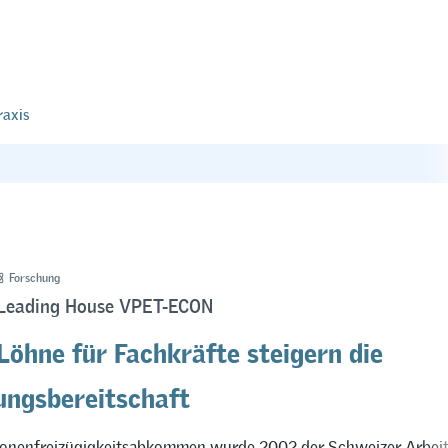
raxis
Forschung
 Leading House VPET-ECON
Löhne für Fachkräfte steigern die
ungsbereitschaft
onenfreizügigkeitsabkommen wurde 2002 der Schweizer Arbeit