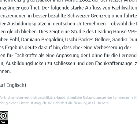
nzgänger geöffnet. Der folgende starke Abfluss von Fachkräften
enzregionen in besser bezahlte Schweizer Grenzregionen führte
er Ausbildungsplätze in deutschen Unternehmen – obwohl die 
en gleich blieben. Dies zeigt eine Studie des Leading House V
uber-Pohl, Damiano Pregaldini, Uschi Backes-Gellner, Sandra Du
ses Ergebnis deute darauf hin, dass eher eine Verbesserung der
en für Fachkräfte als eine Anpassung der Löhne für die Lernen
nn, Ausbildungslücken zu schliessen und den Fachkräftemangel z
nnen.
uf Englisch)
rk ist urheberrechtlich geschützt. Erlaubt ist jegliche Nutzung ausser die kommerzielle N
er gleichen Lizenz ist möglich; sie erfordert die Nennung des Urhebers.