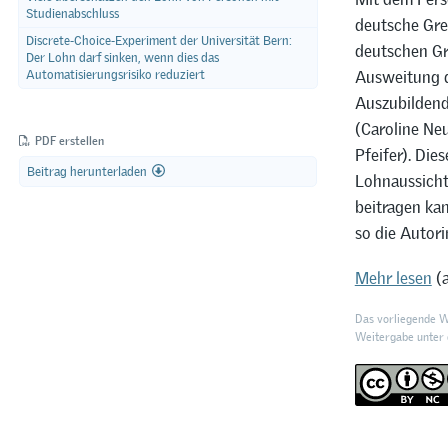
Studienabschluss
deutsche Gre
Discrete-Choice-Experiment der Universität Bern:
deutschen Gr
Der Lohn darf sinken, wenn dies das
Ausweitung d
Automatisierungsrisiko reduziert
Auszubildend
(Caroline Ne
PDF erstellen
Pfeifer). Die
Beitrag herunterladen
Lohnaussicht
beitragen ka
so die Autori
Mehr lesen
(a
Das vorliegende We
Weitergabe unter d