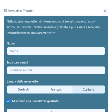
Newsletter Transfer
Nella nostra newsletter vi informiamo ogni tre settimane sui nuovi
articoli di Transfer. L'abbonamento è gratuito e può essere cancellato
informalmente in qualsiasi momento.
Newsletter
Archivio
Nome
02/04/26
Ricerca
Indirizzo e-mail
Studio nel campo delle scienze naturali, della
tecnologia, dell'ingegneria e della matematica
Lingua della newsletter
(MINT) presso l'Università di Friburgo
Deutsch
Français
Italiano
Chi studia in modo più consapevole
Mi iscrivo alla newsletter gratuita
ottiene risultati migliori