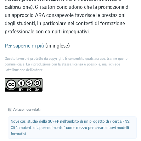
calibrazione). Gli autori concludono che la promozione di
un approccio ARA consapevole favorisce le prestazioni
degli studenti, in particolare nei contesti di formazione
professionale con compiti impegnativi.
Per saperne di più
(in inglese)
Questo lavoro è protetto da copyright. È consentito qualsiasi uso, tranne quello
commerciale. La riproduzione con la stessa licenza è possibile, ma richiede
l'attribuzione dell’autore.
Articoli correlati
Nove casi studio della SUFFP nell’ambito di un progetto di ricerca FNS:
Gli “ambienti di apprendimento” come mezzo per creare nuovi modelli
formativi