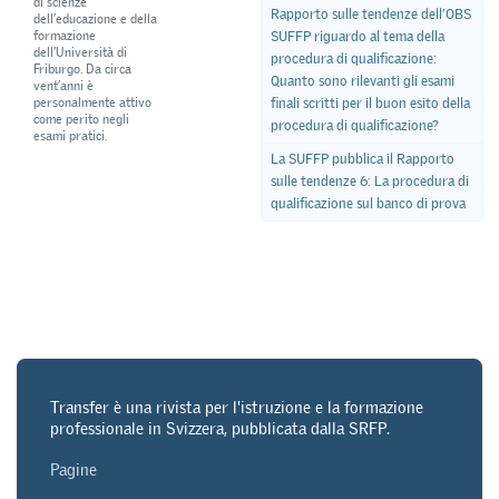
di scienze
Rapporto sulle tendenze dell’OBS
dell’educazione e della
formazione
SUFFP riguardo al tema della
dell’Università di
procedura di qualificazione:
Friburgo. Da circa
Quanto sono rilevanti gli esami
vent’anni è
personalmente attivo
finali scritti per il buon esito della
come perito negli
procedura di qualificazione?
esami pratici.
La SUFFP pubblica il Rapporto
sulle tendenze 6: La procedura di
qualificazione sul banco di prova
Transfer è una rivista per l'istruzione e la formazione
professionale in Svizzera, pubblicata dalla SRFP.
Pagine