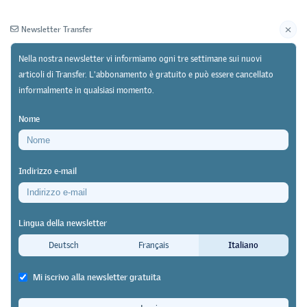
Newsletter Transfer
Nella nostra newsletter vi informiamo ogni tre settimane sui nuovi
articoli di Transfer. L'abbonamento è gratuito e può essere cancellato
informalmente in qualsiasi momento.
Newsletter
Archivio
Nome
22/06/26
Ricerca
https://doi.org/10.64829/15886
Indirizzo e-mail
La retribuzione per la funzione è modesta
Cosa motiva le persone a diventare
Lingua della newsletter
perite d’esame?
Deutsch
Français
Italiano
David Jan
Mi iscrivo alla newsletter gratuita
Una parte centrale della procedura di qualificazione è