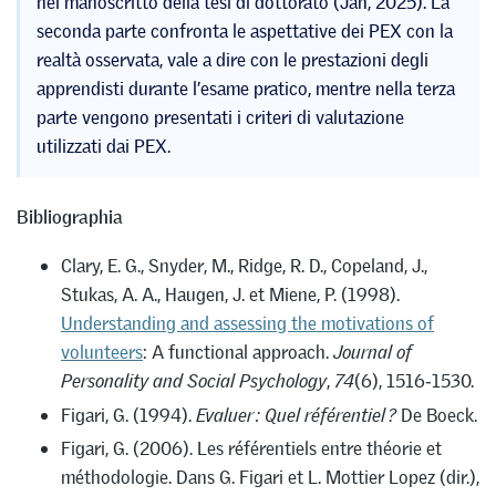
nel manoscritto della tesi di dottorato (Jan, 2025). La
seconda parte confronta le aspettative dei PEX con la
realtà osservata, vale a dire con le prestazioni degli
apprendisti durante l’esame pratico, mentre nella terza
parte vengono presentati i criteri di valutazione
utilizzati dai PEX.
Bibliographia
Clary, E. G., Snyder, M., Ridge, R. D., Copeland, J.,
Stukas, A. A., Haugen, J. et Miene, P. (1998).
Understanding and assessing the motivations of
volunteers
: A functional approach.
Journal of
Personality and Social Psychology
,
74
(6), 1516‑1530.
Figari, G. (1994).
Evaluer
: Quel référentiel
?
De Boeck.
Figari, G. (2006). Les référentiels entre théorie et
méthodologie. Dans G. Figari et L. Mottier Lopez (dir.),