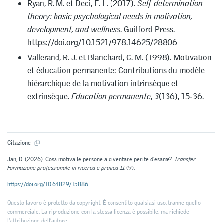
Ryan, R. M. et Deci, E. L. (2017).
Self-determination
theory: basic psychological needs in motivation,
development, and wellness
. Guilford Press.
https://doi.org/10.1521/978.14625/28806
Vallerand, R. J. et Blanchard, C. M. (1998). Motivation
et éducation permanente: Contributions du modèle
hiérarchique de la motivation intrinsèque et
extrinsèque.
Education permanente
,
3
(136), 15‑36.
Citazione
Jan, D. (2026). Cosa motiva le persone a diventare perite d’esame?.
Transfer.
Formazione professionale in ricerca e pratica 11
(9).
https://doi.org/10.64829/15886
Questo lavoro è protetto da copyright. È consentito qualsiasi uso, tranne quello
commerciale. La riproduzione con la stessa licenza è possibile, ma richiede
l'attribuzione dell’autore.