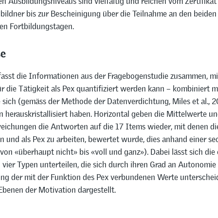
 Ausbildungsniveaus sind vielfältig und reichen vom Zertifikat 
ildner bis zur Bescheinigung über die Teilnahme an den beiden 
hen Fortbildungstagen.
se
fasst die Informationen aus der Fragebogenstudie zusammen, mi
r die Tätigkeit als Pex quantifiziert werden kann – kombiniert m
 sich (gemäss der Methode der Datenverdichtung, Miles et al., 2
herauskristallisiert haben. Horizontal geben die Mittelwerte u
ichungen die Antworten auf die 17 Items wieder, mit denen die
n und als Pex zu arbeiten, bewertet wurde, dies anhand einer se
(von «überhaupt nicht» bis «voll und ganz»). Dabei lässt sich die 
 vier Typen unterteilen, die sich durch ihren Grad an Autonomie
ung der mit der Funktion des Pex verbundenen Werte unterscheid
 Ebenen der Motivation dargestellt.