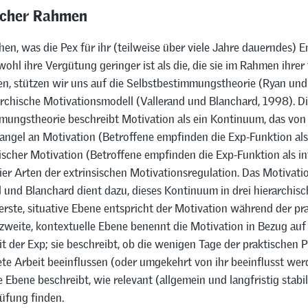
scher Rahmen
en, was die Pex für ihr (teilweise über viele Jahre dauerndes)
wohl ihre Vergütung geringer ist als die, die sie im Rahmen ihrer
en, stützen wir uns auf die Selbstbestimmungstheorie (Ryan und
archische Motivationsmodell (Vallerand und Blanchard, 1998). D
mungstheorie beschreibt Motivation als ein Kontinuum, das von
angel an Motivation (Betroffene empfinden die Exp-Funktion als 
sischer Motivation (Betroffene empfinden die Exp-Funktion als in
vier Arten der extrinsischen Motivationsregulation. Das Motivat
 und Blanchard dient dazu, dieses Kontinuum in drei hierarchis
 erste, situative Ebene entspricht der Motivation während der pr
zweite, kontextuelle Ebene benennt die Motivation in Bezug auf
t der Exp; sie beschreibt, ob die wenigen Tage der praktischen 
ete Arbeit beeinflussen (oder umgekehrt von ihr beeinflusst wer
le Ebene beschreibt, wie relevant (allgemein und langfristig stabil
üfung finden.