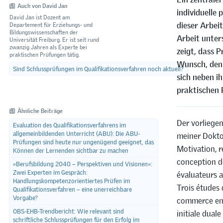
Auch von David Jan
individuelle
David Jan ist Dozent am
dieser Arbeit
Departement für Erziehungs- und
Bildungswissenschaften der
Arbeit unter
Universität Freiburg. Er ist seit rund
zwanzig Jahren als Experte bei
zeigt, dass P
praktischen Prüfungen tätig.
Wunsch, den 
Sind Schlussprüfungen im Qualifikationsverfahren noch aktuell?
sich neben i
praktischen 
Ähnliche Beiträge
Der vorliegen
Evaluation des Qualifikationsverfahrens im
allgemeinbildenden Unterricht (ABU): Die ABU-
meiner Doktor
Prüfungen sind heute nur ungenügend geeignet, das
Motivation, r
Können der Lernenden sichtbar zu machen
conception de
«Berufsbildung 2040 – Perspektiven und Visionen»:
Zwei Experten im Gespräch:
évaluateurs 
Handlungskompetenzorientiertes Prüfen im
Trois études
Qualifikationsverfahren – eine unerreichbare
Vorgabe?
commerce en 
OBS-EHB-Trendbericht: Wie relevant sind
initiale dual
schriftliche Schlussprüfungen für den Erfolg im