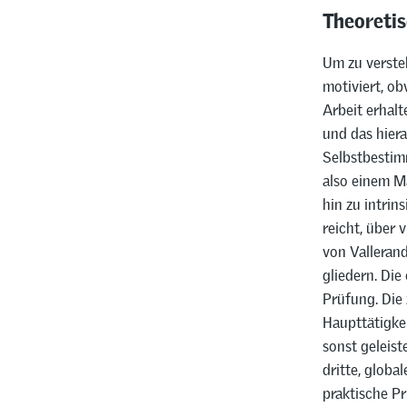
Theoreti
Um zu versteh
motiviert, ob
Arbeit erhalt
und das hier
Selbstbestim
also einem M
hin zu intrin
reicht, über 
von Vallerand
gliedern. Die
Prüfung. Die 
Haupttätigkei
sonst geleist
dritte, globa
praktische Pr