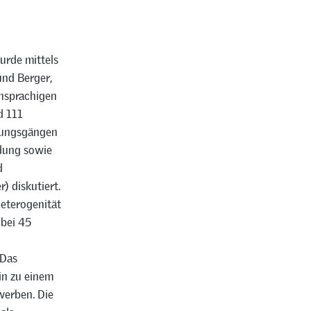
urde mittels
und Berger,
chsprachigen
d 111
dungsgängen
dung sowie
d
) diskutiert.
eterogenität
 bei 45
 Das
in zu einem
werben. Die