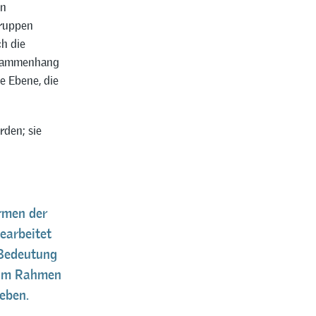
en
gruppen
h die
Zusammenhang
ve Ebene, die
den; sie
rmen der
earbeitet
 Bedeutung
 im Rahmen
eben.