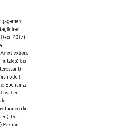
 Engagement
 täglichen
 Deci, 2017)
ie
 Amotivation,
nutzlos) bis
teressant)
ionsmodell
che Ebenen zu
aktischen
 die
Prüfungen die
den). Die
) Pex die