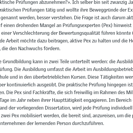
aktische Prüfungen abzunehmen?». Ich selber bin seit zwanzig Ja
raktischen Prüfungen tätig und wollte ihre Beweggründe der Exp
genannt werden, besser verstehen. Die Frage ist auch darum aktu
f einen drohenden Mangel an Prüfungsexperten (Pex) hinweist (G
u einer Verschlechterung der Bewertungsqualität führen könnte (
de Arbeit möchte dazu beitragen, aktive Pex zu halten und die H
n, die den Nachwuchs fördern.
e Grundbildung kann in zwei Teile unterteilt werden: die Ausbil
üfung. Die Ausbildung umfasst die Arbeit im Ausbildungsbetrieb,
hule und in den überbetrieblichen Kursen. Diese Tätigkeiten we
er kontinuierlich ausgeübt. Die praktische Prüfung hingegen ist
en. Die Pex sind Fachkräfte, die sich freiwillig im Rahmen des Mi
 Tage im Jahr neben ihrer Haupttätigkeit engagieren. Im Bereich
d der vorliegenden Dissertation, wird jede Prüfung individuell
wei Pex mobilisiert werden, die bereit sind, anzureisen, um die 
nternehmen der lernenden Person durchzuführen.