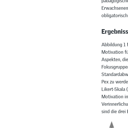
pädagogischen
Erwachsenenb
obligatorisc
Ergebnis
Abbildung 1 
Motivation fü
Aspekten, die
Fokusgruppen 
Standardabwe
Pex zu werde
Likert-Skala 
Motivation in
Verinnerlich
sind die drei