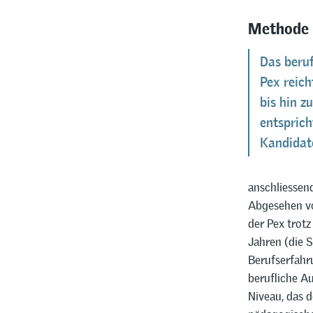
Methode
Das beruf
Pex reic
bis hin z
entsprich
Kandidat
anschliessend
Abgesehen vo
der Pex trotz
Jahren (die S
Berufserfahru
berufliche A
Niveau, das 