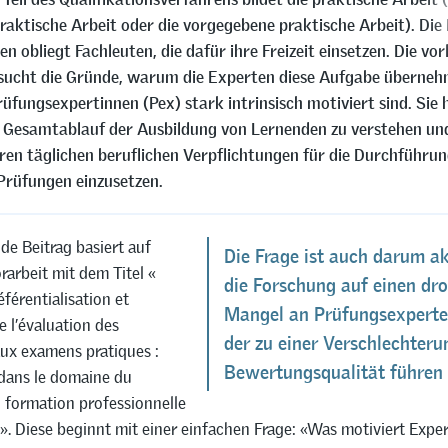
 praktische Arbeit oder die vorgegebene praktische Arbeit). Die
en obliegt Fachleuten, die dafür ihre Freizeit einsetzen. Die vo
sucht die Gründe, warum die Experten diese Aufgabe überneh
rüfungsexpertinnen (Pex) stark intrinsisch motiviert sind. Sie
Gesamtablauf der Ausbildung von Lernenden zu verstehen und 
hren täglichen beruflichen Verpflichtungen für die Durchführu
Prüfungen einzusetzen.
de Beitrag basiert auf
Die Frage ist auch darum ak
arbeit mit dem Titel «
die Forschung auf einen dr
éférentialisation et
Mangel an Prüfungsexperte
 l’évaluation des
der zu einer Verschlechteru
aux examens pratiques :
Bewertungsqualität führen
 dans le domaine du
formation professionnelle
e ». Diese beginnt mit einer einfachen Frage: «Was motiviert Exp