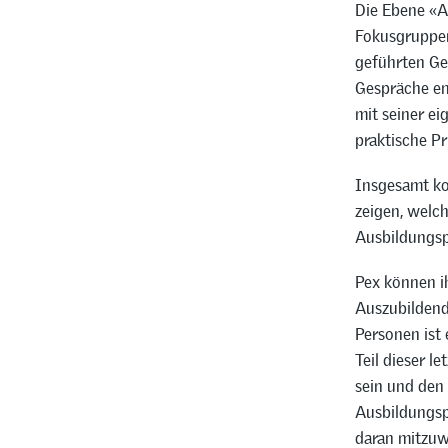
Die Ebene «A
Fokusgruppen
geführten Ge
Gespräche en
mit seiner ei
praktische Pr
Insgesamt ko
zeigen, welc
Ausbildungsp
Pex können i
Auszubildend
Personen ist 
Teil dieser l
sein und den
Ausbildungsp
daran mitzuw