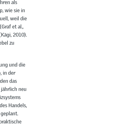
hren als
, wie sie in
ell, weil die
raf et al.,
Kägi, 2010).
ebel zu
dung und die
 in der
rden das
 jährlich neu
lizsystems
 des Handels,
 geplant.
praktische