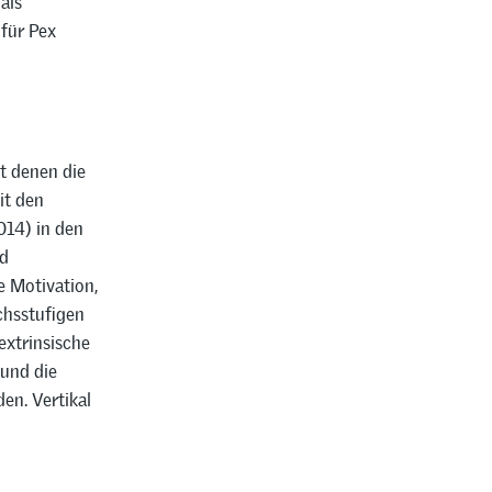
als
für Pex
t denen die
it den
014) in den
nd
 Motivation,
chsstufigen
extrinsische
 und die
en. Vertikal