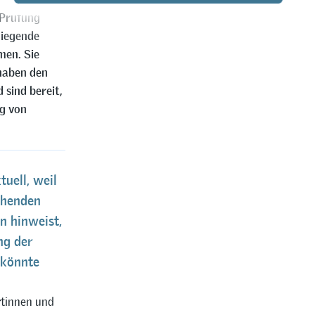
 Prüfung
rliegende
men. Sie
 haben den
sind bereit,
ng von
tuell, weil
ohenden
n hinweist,
ng der
 könnte
ertinnen und