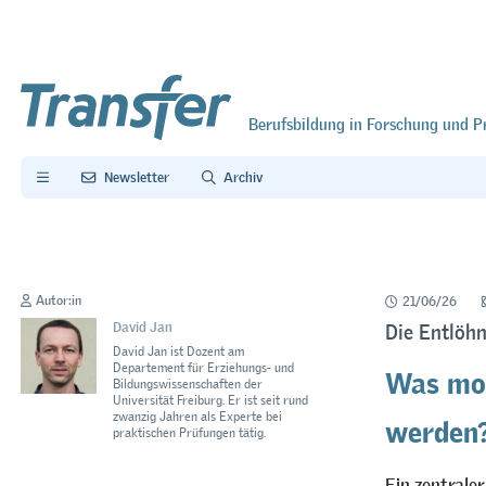
Berufsbildung in Forschung und P
Newsletter
Archiv
Autor:in
21/06/26
David Jan
Die Entlöhn
David Jan ist Dozent am
Was mot
Departement für Erziehungs- und
Bildungswissenschaften der
Universität Freiburg. Er ist seit rund
werden
zwanzig Jahren als Experte bei
praktischen Prüfungen tätig.
Ein zentraler