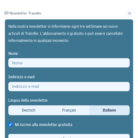
Newsletter Transfer
Nella nostra newsletter vi informiamo ogni tre settimane sui nuovi
articoli di Transfer. L'abbonamento è gratuito e può essere cancellato
informalmente in qualsiasi momento.
Newsletter
Archivio
Nome
07/11/25
Ricerca
Indirizzo e-mail
BSS elabora una previsione del fabbisogno per il
2033 relativa alla situazione degli specialisti ICT
Lingua della newsletter
Entro otto anni mancheranno oltre
Deutsch
Français
Italiano
50 000 specialisti ICT
Mi iscrivo alla newsletter gratuita
Transfer