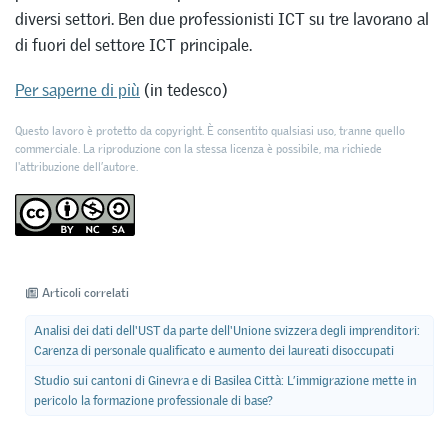
diversi settori. Ben due professionisti ICT su tre lavorano al
di fuori del settore ICT principale.
Per saperne di più
(in tedesco)
Questo lavoro è protetto da copyright. È consentito qualsiasi uso, tranne quello
commerciale. La riproduzione con la stessa licenza è possibile, ma richiede
l'attribuzione dell’autore.
Articoli correlati
Analisi dei dati dell'UST da parte dell'Unione svizzera degli imprenditori:
Carenza di personale qualificato e aumento dei laureati disoccupati
Studio sui cantoni di Ginevra e di Basilea Città: L’immigrazione mette in
pericolo la formazione professionale di base?