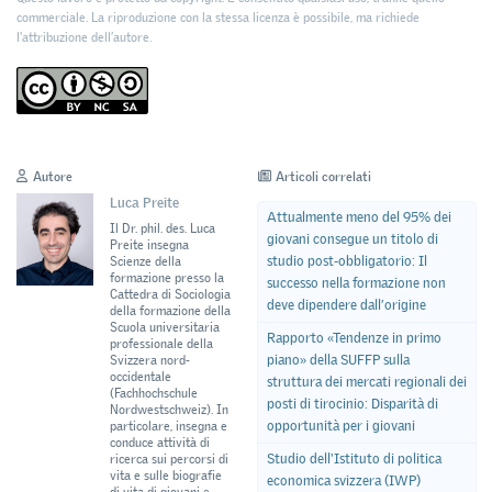
commerciale. La riproduzione con la stessa licenza è possibile, ma richiede
l'attribuzione dell’autore.
Autore
Articoli correlati
Luca Preite
Attualmente meno del 95% dei
Il Dr. phil. des. Luca
giovani consegue un titolo di
Preite insegna
studio post-obbligatorio: Il
Scienze della
formazione presso la
successo nella formazione non
Cattedra di Sociologia
deve dipendere dall’origine
della formazione della
Scuola universitaria
Rapporto «Tendenze in primo
professionale della
piano» della SUFFP sulla
Svizzera nord-
occidentale
struttura dei mercati regionali dei
(Fachhochschule
posti di tirocinio: Disparità di
Nordwestschweiz). In
opportunità per i giovani
particolare, insegna e
conduce attività di
Studio dell'Istituto di politica
ricerca sui percorsi di
vita e sulle biografie
economica svizzera (IWP)
di vita di giovani e