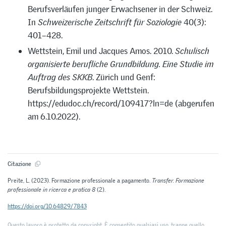
Berufsverläufen junger Erwachsener in der Schweiz.
In
Schweizerische Zeitschrift für Soziologie
40(3):
401–428.
Wettstein, Emil und Jacques Amos. 2010.
Schulisch
organisierte berufliche Grundbildung.
Eine Studie im
Auftrag des SKKB
. Zürich und Genf:
Berufsbildungsprojekte Wettstein.
https://edudoc.ch/record/109417?ln=de (abgerufen
am 6.10.2022).
Citazione
Preite, L. (2023). Formazione professionale a pagamento.
Transfer. Formazione
professionale in ricerca e pratica 8
(2).
https://doi.org/10.64829/7843
Questo lavoro è protetto da copyright. È consentito qualsiasi uso, tranne quello