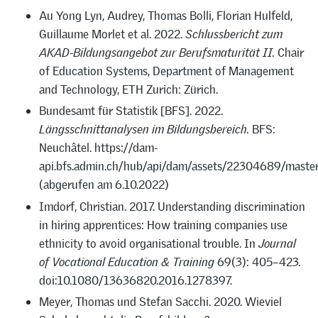
Au Yong Lyn, Audrey, Thomas Bolli, Florian Hulfeld,
Guillaume Morlet et al. 2022.
Schlussbericht zum
AKAD-Bildungsangebot zur Berufsmaturität II.
Chair
of Education Systems, Department of Management
and Technology, ETH Zurich: Zürich.
Bundesamt für Statistik [BFS]. 2022.
Längsschnittanalysen im Bildungsbereich.
BFS:
Neuchâtel. https://dam-
api.bfs.admin.ch/hub/api/dam/assets/22304689/maste
(abgerufen am 6.10.2022)
Imdorf, Christian. 2017. Understanding discrimination
in hiring apprentices: How training companies use
ethnicity to avoid organisational trouble. In
Journal
of Vocational Education & Training
69(3): 405–423.
doi:10.1080/13636820.2016.1278397.
Meyer, Thomas und Stefan Sacchi. 2020. Wieviel