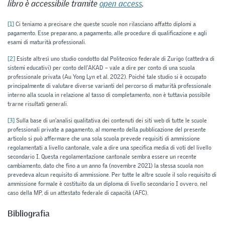
libro è accessibile tramite
open access
.
[1]
Ci teniamo a precisare che queste scuole non rilasciano affatto diplomi a
pagamento. Esse preparano, a pagamento, alle procedure di qualificazione e agli
esami di maturità professionali.
[2]
Esiste altresì uno studio condotto dal Politecnico federale di Zurigo (cattedra di
sistemi educativi) per conto dell’AKAD – vale a dire per conto di una scuola
professionale privata (Au Yong Lyn et al. 2022). Poiché tale studio si è occupato
principalmente di valutare diverse varianti del percorso di maturità professionale
interno alla scuola in relazione al tasso di completamento, non è tuttavia possibile
trarne risultati generali.
[3]
Sulla base di un’analisi qualitativa dei contenuti dei siti web di tutte le scuole
professionali private a pagamento, al momento della pubblicazione del presente
articolo si può affermare che una sola scuola prevede requisiti di ammissione
regolamentati a livello cantonale, vale a dire una specifica media di voti del livello
secondario I. Questa regolamentazione cantonale sembra essere un recente
cambiamento, dato che fino a un anno fa (novembre 2021) la stessa scuola non
prevedeva alcun requisito di ammissione. Per tutte le altre scuole il solo requisito di
ammissione formale è costituito da un diploma di livello secondario I ovvero, nel
caso della MP, di un attestato federale di capacità (AFC).
Bibliografia