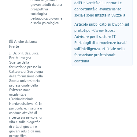
dell'Università di Lucerna: Le
giovani adulti da una
opportunità di avanzamento
prospettiva
sociologica,
sociale sono intatte in Svizzera
pedagogica giovanile
e socio-psicologica.
Articolo pubblicato su bwp@ sul
prototipo «Career Boost
Advisor» per il settore IT:
Anche da Luca
Portafogli di competenze basati
Preite
sull’intelligenza artificiale nella
Il Dr. phil. des. Luca
formazione professionale
Preite insegna
continua
Scienze della
formazione presso la
Cattedra di Sociologia
della formazione della
Scuola universitaria
professionale della
Svizzera nord-
occidentale
(Fachhochschule
Nordwestschweiz). In
particolare, insegna e
conduce attività di
ricerca sui percorsi di
vita e sulle biografie
di vita di giovani e
giovani adulti da una
prospettiva