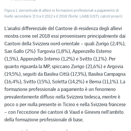
Figura 1: percentuale di allievi in formazioni professionali a pagamento di
livello secondario II tra il 2012 e il 2018 (fonte: LABB (UST); calcoli propri).
L’analisi differenziale del Cantone di residenza degli allievi
mostra come nel 2018 essi provenissero principalmente dai
Cantoni della Svizzera nord-orientale – quali Zurigo (2,4%),
San Gallo (2%) Turgovia (1,8%), Appenzello Esterno
(1,5%), Appenzello Interno (1,2%) e Svitto (1,1%). Per
quanto riguarda la MP, spiccano Zurigo (21,6%) e Argovia
(19,5%), seguiti da Basilea Città (17,3%), Basilea Campagna
(16,4%), Svitto (15%), Soletta (14,2%) e Berna (11,1%). La
formazione professionale a pagamento è un fenomeno
prevalentemente diffuso nella Svizzera tedesca, mentre è
poco o per nulla presente in Ticino e nella Svizzera francese
– con l’eccezione dei cantoni di Vaud e Ginevra nell’ambito
della formazione professionale di base.