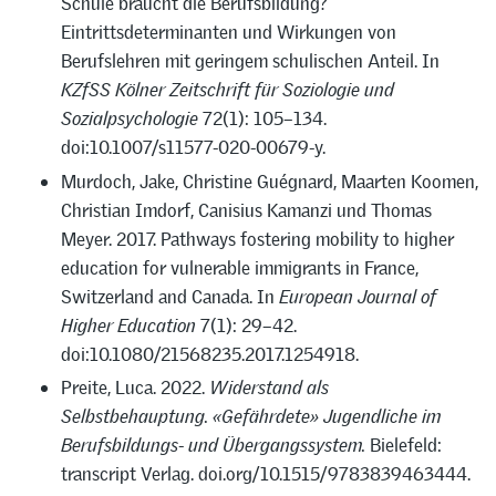
Schule braucht die Berufsbildung?
Eintrittsdeterminanten und Wirkungen von
Berufslehren mit geringem schulischen Anteil. In
KZfSS Kölner Zeitschrift für Soziologie und
Sozialpsychologie
72(1): 105–134.
doi:10.1007/s11577-020-00679-y.
Murdoch, Jake, Christine Guégnard, Maarten Koomen,
Christian Imdorf, Canisius Kamanzi und Thomas
Meyer. 2017. Pathways fostering mobility to higher
education for vulnerable immigrants in France,
Switzerland and Canada. In
European Journal of
Higher Education
7(1): 29–42.
doi:10.1080/21568235.2017.1254918.
Preite, Luca. 2022.
Widerstand als
Selbstbehauptung. «Gefährdete» Jugendliche im
Berufsbildungs- und Übergangssystem.
Bielefeld:
transcript Verlag. doi.org/10.1515/9783839463444.