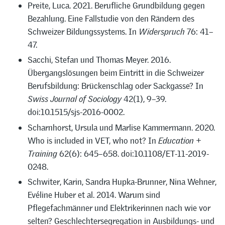
Preite, Luca. 2021. Berufliche Grundbildung gegen
Bezahlung. Eine Fallstudie von den Rändern des
Schweizer Bildungssystems. In
Widerspruch
76: 41–
47.
Sacchi, Stefan und Thomas Meyer. 2016.
Übergangslösungen beim Eintritt in die Schweizer
Berufsbildung: Brückenschlag oder Sackgasse? In
Swiss Journal of Sociology
42(1), 9–39.
doi:10.1515/sjs-2016-0002.
Scharnhorst, Ursula und Marlise Kammermann. 2020.
Who is included in VET, who not? In
Education +
Training
62(6): 645–658. doi:10.1108/ET-11-2019-
0248.
Schwiter, Karin, Sandra Hupka-Brunner, Nina Wehner,
Evéline Huber et al. 2014. Warum sind
Pflegefachmänner und Elektrikerinnen nach wie vor
selten? Geschlechtersegregation in Ausbildungs- und