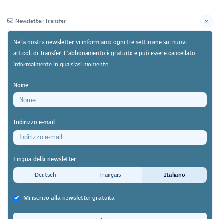
Newsletter Transfer
Nella nostra newsletter vi informiamo ogni tre settimane sui nuovi
articoli di Transfer. L'abbonamento è gratuito e può essere cancellato
informalmente in qualsiasi momento.
Newsletter
Archivio
Nome
28/03/23
Ricerca
https://doi.org/10.64829/7843
Indirizzo e-mail
Un fenomeno diffuso principalmente nella Svizzera
nord-occidentale
Lingua della newsletter
Formazione professionale a
Deutsch
Français
Italiano
pagamento
Mi iscrivo alla newsletter gratuita
Luca Preite