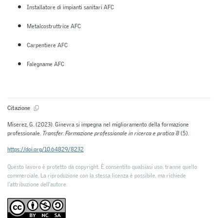
Installatore di impianti sanitari AFC
Metalcostruttrice AFC
Carpentiere AFC
Falegname AFC
Citazione
Miserez, G. (2023). Ginevra si impegna nel miglioramento della formazione
professionale.
Transfer. Formazione professionale in ricerca e pratica 8
(5).
https://doi.org/10.64829/8232
Questo lavoro è protetto da copyright. È consentito qualsiasi uso, tranne quello
commerciale. La riproduzione con la stessa licenza è possibile, ma richiede
l'attribuzione dell’autore.