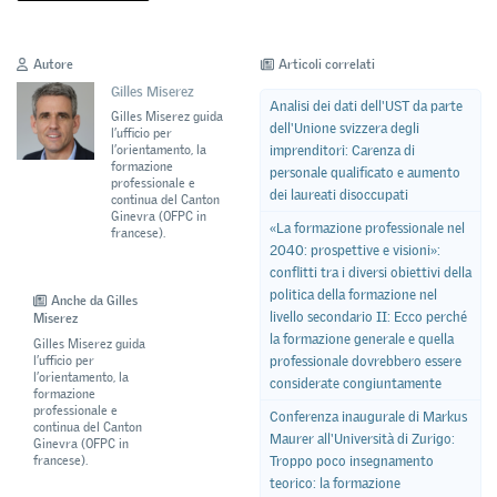
Autore
Articoli correlati
Gilles Miserez
Analisi dei dati dell'UST da parte
Gilles Miserez guida
dell'Unione svizzera degli
l’ufficio per
imprenditori: Carenza di
l’orientamento, la
formazione
personale qualificato e aumento
professionale e
dei laureati disoccupati
continua del Canton
Ginevra (OFPC in
«La formazione professionale nel
francese).
2040: prospettive e visioni»:
conflitti tra i diversi obiettivi della
politica della formazione nel
Anche da Gilles
livello secondario II: Ecco perché
Miserez
la formazione generale e quella
Gilles Miserez guida
l’ufficio per
professionale dovrebbero essere
l’orientamento, la
considerate congiuntamente
formazione
professionale e
Conferenza inaugurale di Markus
continua del Canton
Maurer all'Università di Zurigo:
Ginevra (OFPC in
francese).
Troppo poco insegnamento
teorico: la formazione