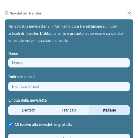
Newsletter Transfer
Nella nostra newsletter vi informiamo ogni tre settimane sui nuovi
articoli di Transfer. L'abbonamento è gratuito e può essere cancellato
informalmente in qualsiasi momento.
Newsletter
Archivio
Nome
11/05/23
Pratica
https://doi.org/10.64829/8232
Indirizzo e-mail
Formazione professionale a Ginevra
Ginevra si impegna nel
Lingua della newsletter
miglioramento della formazione
Deutsch
Français
Italiano
professionale
Mi iscrivo alla newsletter gratuita
Gilles Miserez