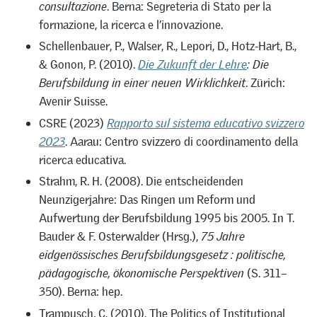
consultazione
. Berna: Segreteria di Stato per la
formazione, la ricerca e l’innovazione.
Schellenbauer, P., Walser, R., Lepori, D., Hotz-Hart, B.,
& Gonon, P. (2010).
Die Zukunft der Lehre
: Die
Berufsbildung in einer neuen Wirklichkeit
. Zürich:
Avenir Suisse.
CSRE (2023)
Rapporto sul sistema educativo svizzero
2023
. Aarau: Centro svizzero di coordinamento della
ricerca educativa.
Strahm, R. H. (2008). Die entscheidenden
Neunzigerjahre: Das Ringen um Reform und
Aufwertung der Berufsbildung 1995 bis 2005. In T.
Bauder & F. Osterwalder (Hrsg.),
75 Jahre
eidgenössisches Berufsbildungsgesetz : politische,
pädagogische, ökonomische Perspektiven
(S. 311–
350). Berna: hep.
Trampusch, C. (2010). The Politics of Institutional