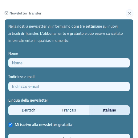
Newsletter Transfer
Nella nostra newsletter vi informiamo ogni tre settimane sui nuovi
articoli di Transfer. L'abbonamento è gratuito e può essere cancellato
informalmente in qualsiasi momento.
Newsletter
Archivio
Nome
02/01/25
Discussione
https://doi.org/10.64829/12124
Indirizzo e-mail
«Formazione professionale 2040 – prospettive e
visioni»: Tesi critiche sul "Mandato della scuola
Lingua della newsletter
professionale"
Deutsch
Français
Italiano
Occorre rafforzare la formazione
Mi iscrivo alla newsletter gratuita
scolastica