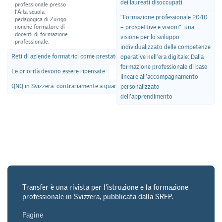
dei laureati disoccupati
professionale presso
l’Alta scuola
"Formazione professionale 2040
pedagogica di Zurigo
nonché formatore di
– prospettive e visioni": una
docenti di formazione
visione per lo sviluppo
professionale.
individualizzato delle competenze
Reti di aziende formatrici come prestatori di servizi
operative nell’era digitale: Dalla
formazione professionale di base
Le priorità devono essere ripensate
lineare all’accompagnamento
QNQ in Svizzera: contrariamente a quanto si crede è in realtà un successo?
personalizzato
dell’apprendimento
Transfer è una rivista per l'istruzione e la formazione
professionale in Svizzera, pubblicata dalla SRFP.
Pagine