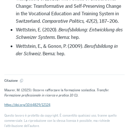
Change: Transformative and Self-Preserving Change
in the Vocational Education and Training System in
Switzerland.
Comparative Politics, 42
(2), 187–206.
Wettstein, E. (2020).
Berufsbildung: Entwicklung des
Schweizer Systems
. Berna: hep.
Wettstein, E., & Gonon, P. (2009).
Berufsbildung in
der Schweiz
. Berna: hep.
Citazione
Maurer, M. (2025). Occorre rafforzare la formazione scolastica.
Transfer.
Formazione professionale in ricerca e pratica 10
(1).
https://doi.org/10.64829/12124
Questo lavoro è protetto da copyright. È consentito qualsiasi uso, tranne quello
commerciale. La riproduzione con la stessa licenza è possibile, ma richiede
l'attribuzione dell’autore.