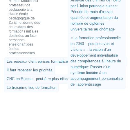
Analyse des chiffres de l'OFS
Markus Maurer est
professeur de
par l'Union patronale suisse:
pédagogie à la
Pénurie de main-d’œuvre
Haute école
qualifiée et augmentation du
pédagogique de
Zurich et donne des
nombre de diplômés
cours dans des
universitaires au chômage
formations initiales
destinées au futur
« La formation professionnelle
personnel
en 2040 – perspectives et
enseignant des
écoles
visions » : la vision d’un
professionnelles.
développement individualisé
des compétences à l’heure du
Les réseaux d’entreprises formatrices comme prestataires de services
numérique: Passer d’un
Il faut repenser les priorités
système linéaire à un
accompagnement personnalisé
CNC en Suisse : peut-être plus efficace qu’on ne le pense ?
de l’apprentissage
Le troisième lieu de formation