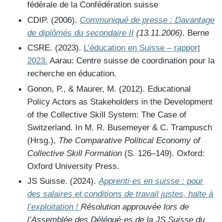
fédérale de la Confédération suisse
CDIP. (2006).
Communiqué de presse : Davantage
de diplômés du secondaire II
(13.11.2006)
. Berne
CSRE. (2023).
L’éducation en Suisse – rapport
2023.
Aarau: Centre suisse de coordination pour la
recherche en éducation.
Gonon, P., & Maurer, M. (2012). Educational
Policy Actors as Stakeholders in the Development
of the Collective Skill System: The Case of
Switzerland. In M. R. Busemeyer & C. Trampusch
(Hrsg.),
The Comparative Political Economy of
Collective Skill Formation
(S. 126–149). Oxford:
Oxford University Press.
JS Suisse. (2024).
Apprenti·es en suisse : pour
des salaires et conditions de travail justes, halte à
l’exploitation !
Résolution approuvée lors de
l’Assemblée des Délégué·es de la JS Suisse du