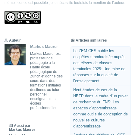
même licence est possible ; elle nécessite toutefois la mention de l’auteur.
Auteur
Articles similaires
Markus Maurer
Le ZEM CES publie les
Markus Maurer est
enquêtes standardisée auprès
professeur de
pédagogie à la
des élèves de classes
Haute école
terminales 2025: Une mine de
pédagogique de
réponses sur la qualité de
Zurich et donne des
cours dans des
l’enseignement
formations initiales
destinées au futur
Neuf études de cas de la
personnel
HEFP dans le cadre d’un projet
enseignant des
de recherche du FNS: Les
écoles
professionnelles.
espaces d’apprentissage
comme outils de conception de
nouvelles cultures
Aussi par
d’apprentissage
Markus Maurer