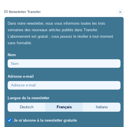
Newsletter Transfer
Dans notre newsletter, nous vous informons toutes les trois
semaines des nouveaux articles publiés dans Transfer.
L'abonnement est gratuit ; vous pouvez le résilier à tout moment
Newsletter
Archives
sans formalité.
Nom
02/01/25
Discussion
https://doi.org/10.64829/12118
Adresse e-mail
« Formation professionnelle 2040 :
perspectives et visions » : Thèses critiques
sur le « mandat de l’école professionnelle »
Langue de la newsletter
Nous devrions renforcer la
Deutsch
Français
Italiano
formation scolaire
Je m'abonne à la newsletter gratuite
Markus Maurer