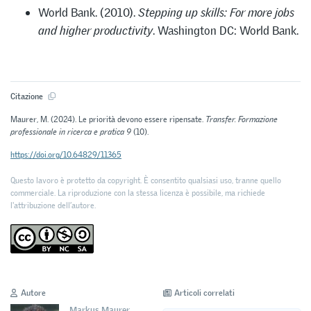
World Bank. (2010).
Stepping up skills: For more jobs
and higher productivity
. Washington DC: World Bank.
Citazione
Maurer, M. (2024). Le priorità devono essere ripensate.
Transfer. Formazione
professionale in ricerca e pratica 9
(10).
https://doi.org/10.64829/11365
Questo lavoro è protetto da copyright. È consentito qualsiasi uso, tranne quello
commerciale. La riproduzione con la stessa licenza è possibile, ma richiede
l'attribuzione dell’autore.
Autore
Articoli correlati
Markus Maurer