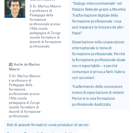
"Dialogo intercontinentale" nel
Il Dr. Markus Maurer
Palazzo federale grazie a Movetia:
è professore di
Trasformazione digitale della
Pedagogia della
formazione
formazione professionale: cosa
professionale presso
può imparare la Svizzera da altri
l’Alta scuola
Paesi?
pedagogica di Zurigo
nonché formatore di
Dissertazione sulla cooperazione
docenti di formazione
professionale.
internazionale in tema di
formazione professionale: Perché
la formazione professionale duale
Anche da Markus
non è esportabile – e perché
Maurer
comunque si prova a farlo (talora
Il Dr. Markus Maurer
con successo)
è professore di
Pedagogia della
Trasferimento delle conoscenze
formazione
invece di esportazione di sistemi:
professionale presso
l’Alta scuola
Percorsi in una formazione
pedagogica di Zurigo
professionale dualizzata
nonché formatore di
docenti di formazione
professionale.
Reti di aziende formatrici come prestatori di servizi