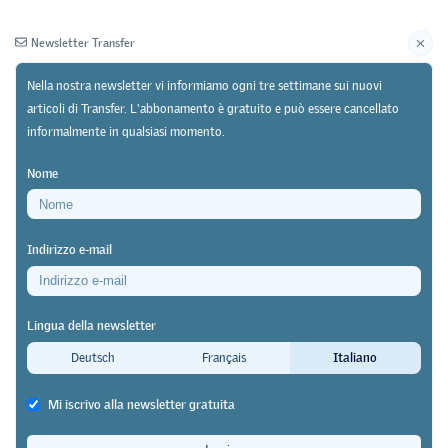
Newsletter Transfer
Nella nostra newsletter vi informiamo ogni tre settimane sui nuovi
articoli di Transfer. L'abbonamento è gratuito e può essere cancellato
informalmente in qualsiasi momento.
Newsletter
Archivio
Nome
03/09/24
Ricerca
https://doi.org/10.64829/11365
Indirizzo e-mail
Formazione professionale come parte della politica
di cooperazione allo sviluppo svizzera
Lingua della newsletter
Le priorità devono essere ripensate
Deutsch
Français
Italiano
Markus Maurer
Mi iscrivo alla newsletter gratuita
La cooperazione ufficiale allo sviluppo della Svizzera