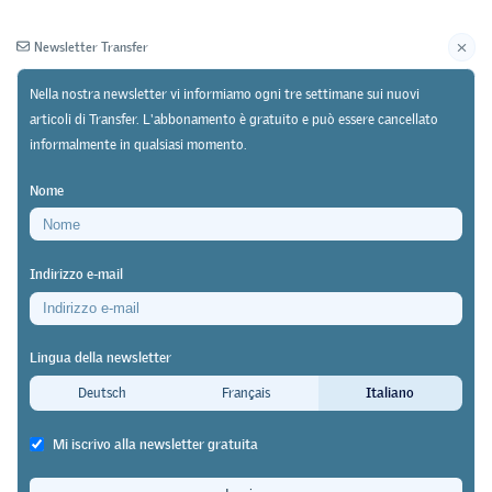
Newsletter Transfer
Nella nostra newsletter vi informiamo ogni tre settimane sui nuovi
articoli di Transfer. L'abbonamento è gratuito e può essere cancellato
informalmente in qualsiasi momento.
Newsletter
Archivio
Nome
02/12/24
Ricerca
https://doi.org/10.64829/12004
Indirizzo e-mail
Prime esperienze dall’implementazione pratica
Impiegate/i di commercio 2023 – Il
Lingua della newsletter
nuovo esame scolastico finale
Deutsch
Français
Italiano
Eva Höpfer
,
Reto Wegmüller
&
Andrea Rosser
Mi iscrivo alla newsletter gratuita
L’apprendistato commerciale è la formazione