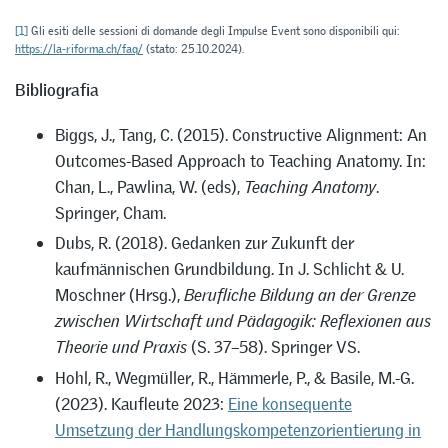
[1]
Gli esiti delle sessioni di domande degli Impulse Event sono disponibili qui:
https://la-riforma.ch/faq/
(stato: 25.10.2024).
Bibliografia
Biggs, J., Tang, C. (2015). Constructive Alignment: An
Outcomes-Based Approach to Teaching Anatomy. In:
Chan, L., Pawlina, W. (eds),
Teaching Anatomy
.
Springer, Cham.
Dubs, R. (2018). Gedanken zur Zukunft der
kaufmännischen Grundbildung. In J. Schlicht & U.
Moschner (Hrsg.),
Berufliche Bildung an der Grenze
zwischen Wirtschaft und Pädagogik: Reflexionen aus
Theorie und Praxis
(S. 37–58). Springer VS.
Hohl, R., Wegmüller, R., Hämmerle, P., & Basile, M.-G.
(2023). Kaufleute 2023:
Eine konsequente
Umsetzung der Handlungskompetenzorientierung in