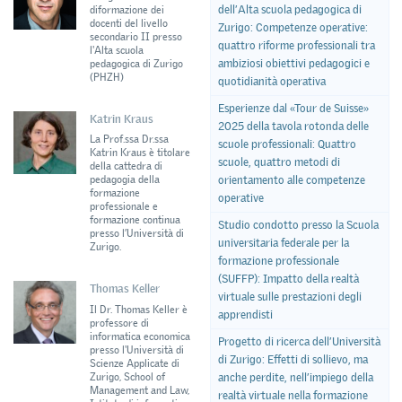
dell’Alta scuola pedagogica di
diformazione dei
docenti del livello
Zurigo: Competenze operative:
secondario II presso
quattro riforme professionali tra
l'Alta scuola
ambiziosi obiettivi pedagogici e
pedagogica di Zurigo
(PHZH)
quotidianità operativa
Esperienze dal «Tour de Suisse»
Katrin Kraus
2025 della tavola rotonda delle
La Prof.ssa Dr.ssa
scuole professionali: Quattro
Katrin Kraus è titolare
scuole, quattro metodi di
della cattedra di
pedagogia della
orientamento alle competenze
formazione
operative
professionale e
formazione continua
Studio condotto presso la Scuola
presso l’Università di
universitaria federale per la
Zurigo.
formazione professionale
(SUFFP): Impatto della realtà
Thomas Keller
virtuale sulle prestazioni degli
Il Dr. Thomas Keller è
apprendisti
professore di
informatica economica
Progetto di ricerca dell’Università
presso l'Università di
di Zurigo: Effetti di sollievo, ma
Scienze Applicate di
Zurigo, School of
anche perdite, nell’impiego della
Management and Law,
realtà virtuale nella formazione