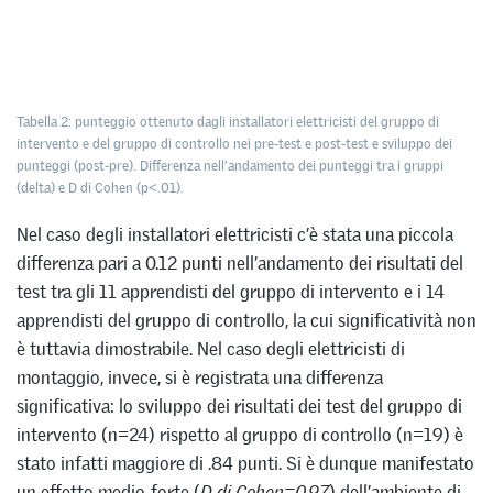
Tabella 2: punteggio ottenuto dagli installatori elettricisti del gruppo di
intervento e del gruppo di controllo nei pre-test e post-test e sviluppo dei
punteggi (post-pre). Differenza nell’andamento dei punteggi tra i gruppi
(delta) e D di Cohen (p<.01).
Nel caso degli installatori elettricisti c’è stata una piccola
differenza pari a 0.12 punti nell’andamento dei risultati del
test tra gli 11 apprendisti del gruppo di intervento e i 14
apprendisti del gruppo di controllo, la cui significatività non
è tuttavia dimostrabile. Nel caso degli elettricisti di
montaggio, invece, si è registrata una differenza
significativa: lo sviluppo dei risultati dei test del gruppo di
intervento (n=24) rispetto al gruppo di controllo (n=19) è
stato infatti maggiore di .84 punti. Si è dunque manifestato
un effetto medio-forte (
D di Cohen=0.97
) dell’ambiente di