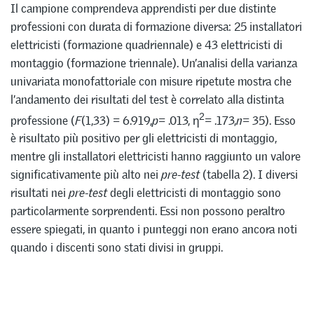
Il campione comprendeva apprendisti per due distinte
professioni con durata di formazione diversa: 25 installatori
elettricisti (formazione quadriennale) e 43 elettricisti di
montaggio (formazione triennale). Un’analisi della varianza
univariata monofattoriale con misure ripetute mostra che
l’andamento dei risultati del test è correlato alla distinta
2
professione (
F
(1,33) = 6.919,
p
= .013, η
= .173,
n
= 35). Esso
è risultato più positivo per gli elettricisti di montaggio,
mentre gli installatori elettricisti hanno raggiunto un valore
significativamente più alto nei
pre-test
(tabella 2). I diversi
risultati nei
pre-test
degli elettricisti di montaggio sono
particolarmente sorprendenti. Essi non possono peraltro
essere spiegati, in quanto i punteggi non erano ancora noti
quando i discenti sono stati divisi in gruppi.