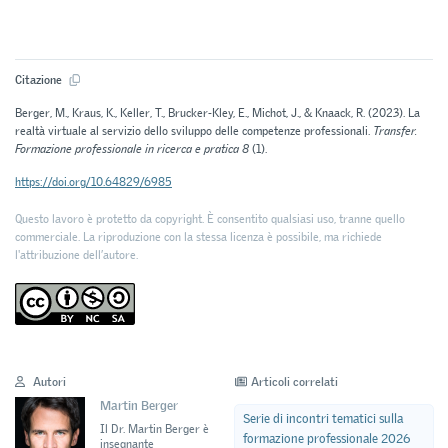
Citazione
Berger, M., Kraus, K., Keller, T., Brucker-Kley, E., Michot, J., & Knaack, R. (2023). La
realtà virtuale al servizio dello sviluppo delle competenze professionali.
Transfer.
Formazione professionale in ricerca e pratica 8
(1).
https://doi.org/10.64829/6985
Questo lavoro è protetto da copyright. È consentito qualsiasi uso, tranne quello
commerciale. La riproduzione con la stessa licenza è possibile, ma richiede
l'attribuzione dell’autore.
Autori
Articoli correlati
Martin Berger
Serie di incontri tematici sulla
Il Dr. Martin Berger è
formazione professionale 2026
insegnante