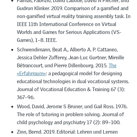
Palmas, Fabrizio, David Labode, David A Plecher, und
Gudrun Klinker. 2019. Comparison of a gamified and
non-gamified virtual reality training assembly task. In
IEEE 11th International Conference on Virtual
Worlds and Games for Serious Applications (VS-
Games), 1–8. IEEE.
Schwendimann, Beat A., Alberto A. P. Cattaneo,
Jessica Dehler Zufferey, Jean-Luc Gurtner, Mireille
Bétrancourt, und Pierre Dillenbourg. 2015.
The
«Erfahrraum»
: a pedagogical model for designing
educational technologies in dual vocational systems.
Journal of Vocational Education & Training 67 (3):
367–96.
Wood, David, Jerome S Bruner, und Gail Ross. 1976.
The role of tutoring in problem solving. Journal of
child psychology and psychiatry 17 (2): 89–100.
Zinn, Bernd. 2019. Editorial: Lehren und Lernen