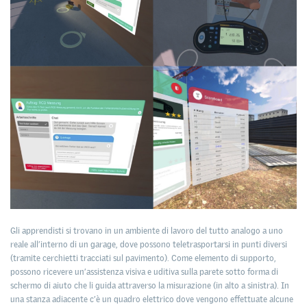
Gli apprendisti si trovano in un ambiente di lavoro del tutto analogo a uno
reale all’interno di un garage, dove possono teletrasportarsi in punti diversi
(tramite cerchietti tracciati sul pavimento). Come elemento di supporto,
possono ricevere un’assistenza visiva e uditiva sulla parete sotto forma di
schermo di aiuto che li guida attraverso la misurazione (in alto a sinistra). In
una stanza adiacente c’è un quadro elettrico dove vengono effettuate alcune