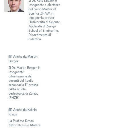
Il Dr. Reto Knaack è
insegnante e direttore
del corso Master of
Science ZHAW in
ingegneria presso
l'Università di Scienze
Applicate di Zurigo,
School of Enginering,
Dipartimento di
didattica.
Anche da Martin
Berger
Il Dr. Martin Berger è
insegnante
diformazione dei
docenti del livello
secondario II presso
l'Alta scuola
pedagogica di Zurigo
(PHZH)
Anche da Katrin
Kraus
La Prof.ssa Dr.ssa
Katrin Kraus è titolare