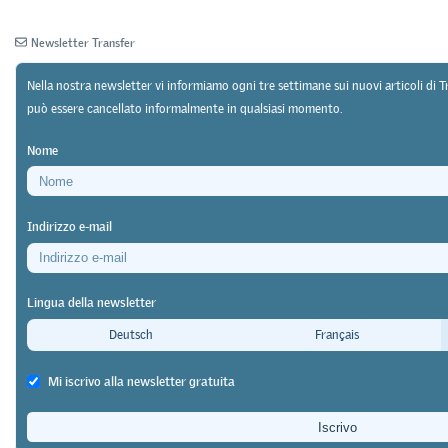
Newsletter Transfer
Nella nostra newsletter vi informiamo ogni tre settimane sui nuovi articoli di 
può essere cancellato informalmente in qualsiasi momento.
Newsletter
Archivio
Nome
Indirizzo e-mail
01/02/23
Ricerca
https://doi.org/10.64829/6985
Un caso di studio tratto dalla formazione
Lingua della newsletter
professionale di base per le professioni di
elettricista
Deutsch
Français
La realtà virtuale al servizio dello
Mi iscrivo alla newsletter gratuita
sviluppo delle competenze