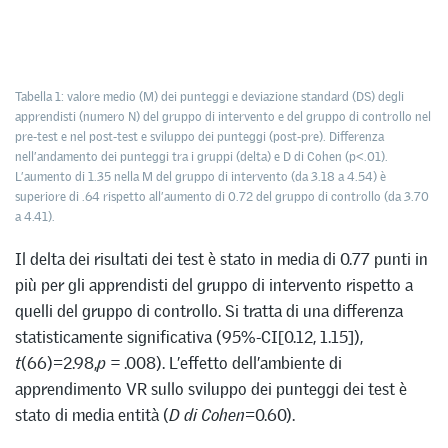
Tabella 1: valore medio (M) dei punteggi e deviazione standard (DS) degli
apprendisti (numero N) del gruppo di intervento e del gruppo di controllo nel
pre-test e nel post-test e sviluppo dei punteggi (post-pre). Differenza
nell’andamento dei punteggi tra i gruppi (delta) e D di Cohen (p<.01).
L’aumento di 1.35 nella M del gruppo di intervento (da 3.18 a 4.54) è
superiore di .64 rispetto all’aumento di 0.72 del gruppo di controllo (da 3.70
a 4.41).
Il delta dei risultati dei test è stato in media di 0.77 punti in
più per gli apprendisti del gruppo di intervento rispetto a
quelli del gruppo di controllo. Si tratta di una differenza
statisticamente significativa (95%-CI[0.12, 1.15]),
t
(66)=2.98,
p =
.008). L’effetto dell’ambiente di
apprendimento VR sullo sviluppo dei punteggi dei test è
stato di media entità (
D di Cohen
=0.60).