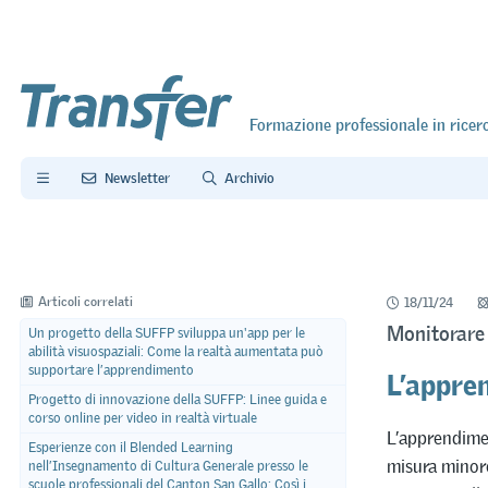
Formazione professionale in ricer
Newsletter
Archivio
Articoli correlati
18/11/24
Monitorare l
Un progetto della SUFFP sviluppa un'app per le
abilità visuospaziali: Come la realtà aumentata può
L’appre
supportare l’apprendimento
Progetto di innovazione della SUFFP: Linee guida e
corso online per video in realtà virtuale
L’apprendimen
Esperienze con il Blended Learning
misura minore
nell’Insegnamento di Cultura Generale presso le
scuole professionali del Canton San Gallo: Così i