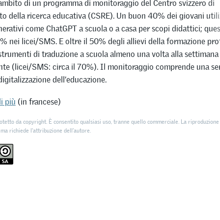
’ambito di un programma di monitoraggio del Centro svizzero di
o della ricerca educativa (CSRE). Un buon 40% dei giovani utili
enerativi come ChatGPT a scuola o a casa per scopi didattici; quest
 nei licei/SMS. E oltre il 50% degli allievi della formazione pro
 strumenti di traduzione a scuola almeno una volta alla settimana
e (licei/SMS: circa il 70%). Il monitoraggio comprende una seri
digitalizzazione dell’educazione.
i più
(in francese)
otetto da copyright. È consentito qualsiasi uso, tranne quello commerciale. La riproduzione 
 ma richiede l'attribuzione dell’autore.