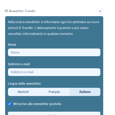
Newsletter Transfer
Nella nostra newsletter vi informiamo ogni tre settimane sui nuovi
articoli di Transfer. L'abbonamento è gratuito e può essere
Editore
cancellato informalmente in qualsiasi momento.
Nome
Indirizzo e-mail
li allievi
Lingua della newsletter
cuole
Deutsch
Français
Italiano
nche se in
Mi iscrivo alla newsletter gratuita
0 allievi in