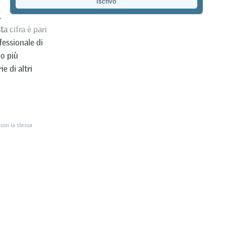
zza modelli
a cifra è pari
fessionale di
 o più
e di altri
con la stessa