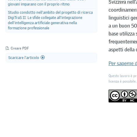
Svizzera nell
giovani imparano con il proprio ritmo
coordinament
Studio condotto nell’ambito del progetto di ricerca
linguistici g
DigiTraS II: Le sfide collegate all’integrazione
dell’intelligenza artificiale generativa nella
a un buon 50%
formazione professionale
base utilizza
frequentement
Creare PDF
aspetti della 
Scaricare l'articolo
Per saperne d
Questo lavoro è pr
licenza è possibile,