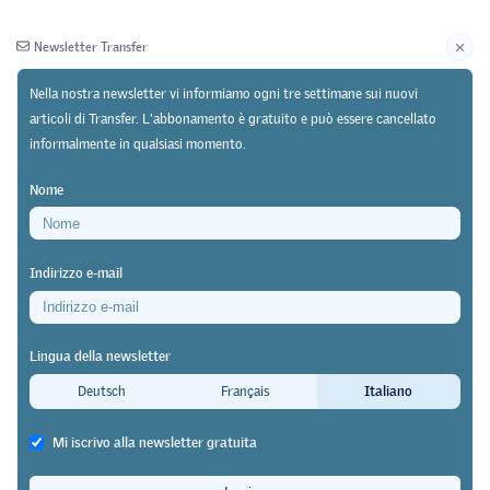
Newsletter Transfer
Nella nostra newsletter vi informiamo ogni tre settimane sui nuovi
articoli di Transfer. L'abbonamento è gratuito e può essere cancellato
informalmente in qualsiasi momento.
Newsletter
Archivio
Nome
08/03/24
Ricerca
Indirizzo e-mail
Studio dell'Università di Zurigo
Le procedure di validazione non
Lingua della newsletter
raggiungono il loro obiettivo socio-
Deutsch
Français
Italiano
politico
Mi iscrivo alla newsletter gratuita
Transfer