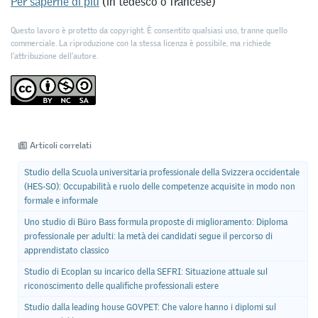
Per saperne di più
(in tedesco o francese)
Questo lavoro è protetto da copyright. È consentito qualsiasi uso, tranne quello
commerciale. La riproduzione con la stessa licenza è possibile, ma richiede
l'attribuzione dell’autore.
Articoli correlati
Studio della Scuola universitaria professionale della Svizzera occidentale
(HES-SO): Occupabilità e ruolo delle competenze acquisite in modo non
formale e informale
Uno studio di Büro Bass formula proposte di miglioramento: Diploma
professionale per adulti: la metà dei candidati segue il percorso di
apprendistato classico
Studio di Ecoplan su incarico della SEFRI: Situazione attuale sul
riconoscimento delle qualifiche professionali estere
Studio dalla leading house GOVPET: Che valore hanno i diplomi sul