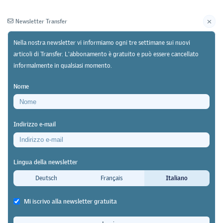
Newsletter Transfer
Nella nostra newsletter vi informiamo ogni tre settimane sui nuovi
articoli di Transfer. L'abbonamento è gratuito e può essere cancellato
informalmente in qualsiasi momento.
Newsletter
Archivio
Nome
27/05/26
Ricerca
https://doi.org/10.64829/15682
Indirizzo e-mail
Studio condotto dal Leading House GOVPET
dell’Università di San Gallo su un campione di
Lingua della newsletter
2500 giovani
Deutsch
Français
Italiano
L’interesse delle ragazze per le
Mi iscrivo alla newsletter gratuita
professioni IT aumenta se queste