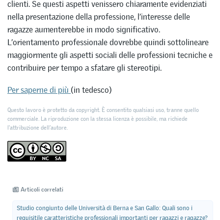
clienti. Se questi aspetti venissero chiaramente evidenziati
nella presentazione della professione, l’interesse delle
ragazze aumenterebbe in modo significativo.
L’orientamento professionale dovrebbe quindi sottolineare
maggiormente gli aspetti sociali delle professioni tecniche e
contribuire per tempo a sfatare gli stereotipi.
Per saperne di più
(in tedesco)
Questo lavoro è protetto da copyright. È consentito qualsiasi uso, tranne quello
commerciale. La riproduzione con la stessa licenza è possibile, ma richiede
l'attribuzione dell’autore.
Articoli correlati
Studio congiunto delle Università di Berna e San Gallo: Quali sono i
requisitile caratteristiche professionali importanti per ragazzi e ragazze?