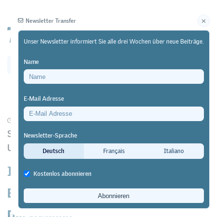
Newsletter Transfer
Unser Newsletter informiert Sie alle drei Wochen über neue Beiträge.
Name
Newsletter
Archiv
E-Mail Adresse
27/05/26
Forschung
https://doi.org/10.64829/15671
Studie des Leading House GOVPET an der
Newsletter-Sprache
Universität St. Gallen mit 2500 Jugendlichen
Deutsch
Français
Italiano
Interesse von Mädchen an IT-
Kostenlos abonnieren
Berufen steigt bei realistischer
Darstellung