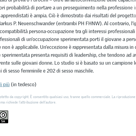
i probabilità di portare a un proseguimento nella professione 
di apprendistati è ampia. Ciò è dimostrato dai risultati del progett
rkus P. Neuenschwander (entrambi PH FHNW). Al contrario, l’ip
 compatibilità persona-occupazione tra gli interessi professionali
rofessionali di un’occupazione sperimentata porti il giovane a pers
 non è applicabile. Un’eccezione è rappresentata dalla misura in 
 sperimentata presenta requisiti di leadership, che tendono ad a
rente sulle giovani donne. Lo studio si è basato su un campione 
i di sesso femminile e 202 di sesso maschile.
i più
(in tedesco)
otetto da copyright. È consentito qualsiasi uso, tranne quello commerciale. La riproduzione 
 ma richiede l'attribuzione dell’autore.