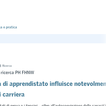
ca e pratica
Ricerca
i ricerca PH FHNW
a di apprendistato influisce notevolmen
i carriera
ati di prova o i tirocini – oltre all’autoconvinzione delle capacità