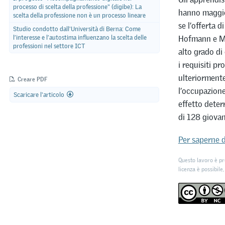
processo di scelta della professione" (digibe): La
hanno maggior
scelta della professione non è un processo lineare
se l’offerta 
Studio condotto dall'Università di Berna: Come
Hofmann e Ma
l’interesse e l’autostima influenzano la scelta delle
professioni nel settore ICT
alto grado di
i requisiti p
ulteriormente
Creare PDF
l’occupazione
Scaricare l'articolo
effetto deter
di 128 giovan
Per saperne d
Questo lavoro è pr
licenza è possibile,