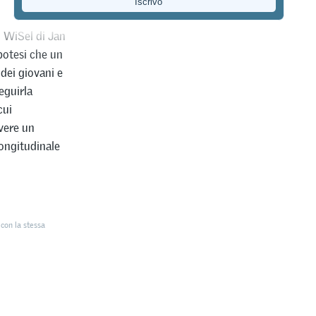
in questione
o WiSel di Jan
otesi che un
 dei giovani e
eguirla
cui
vere un
longitudinale
con la stessa