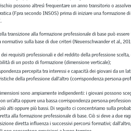
 rischio possono altresì frequentare un anno transitorio o assolve
atica (Fpra secondo INSOS) prima di iniziare una formazione di 
.
ella transizione alla formazione professionale di base può essere 
a normativo sulla base di due criteri (Neuenschwander et al., 201
lo dei requisiti professionali e del reddito della professione scelta,
bilità di un posto di formazione (dimensione verticale);
ispondenza percepita tra interessi e capacità dei giovani da un lat
ristiche della professione dall’altro (corrispondenza persona-pro
imensioni sono ampiamente indipendenti: i giovani possono sceg
on un’alta oppure una bassa corrispondenza persona-professione
 più alti oppure più bassi. Di seguito ci concentriamo sulla probab
iretta alla formazione professionale di base. Ciò si deve a due rag
sizione diretta influenza i successivi percorsi formativi; dall’altro,
ali non consentono previsioni a lungo termine.