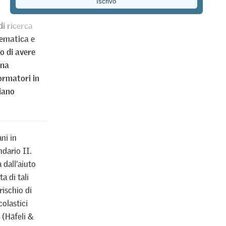
i di
i ricerca
tematica e
to di avere
una
ormatori in
iano
ni in
ndario II.
 dall’aiuto
a di tali
rischio di
olastici
 (Häfeli &