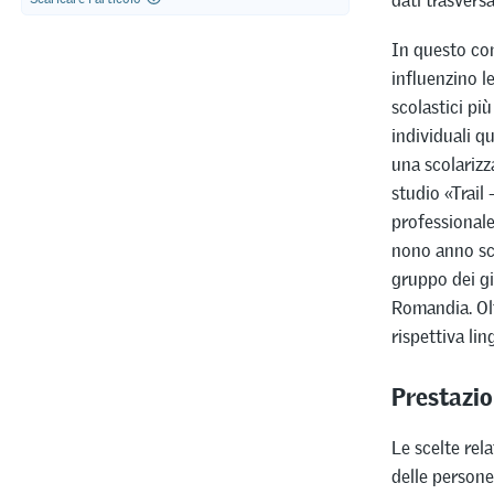
In questo con
influenzino l
scolastici pi
individuali q
una scolarizz
studio «Trail
professionale
nono anno sco
gruppo dei gi
Romandia. Olt
rispettiva li
Prestazio
Le scelte rela
delle person