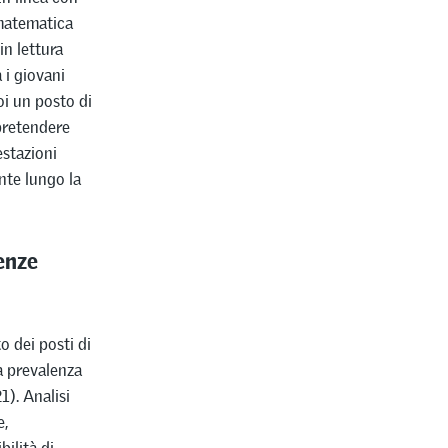
n matematica
in lettura
 i giovani
oi un posto di
 pretendere
estazioni
nte lungo la
enze
 dei posti di
a prevalenza
1). Analisi
e,