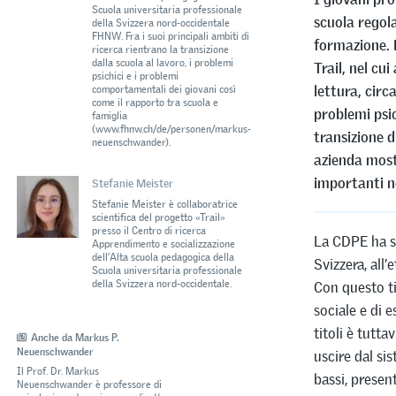
Scuola universitaria professionale
scuola regola
della Svizzera nord-occidentale
FHNW. Fra i suoi principali ambiti di
formazione. 
ricerca rientrano la transizione
dalla scuola al lavoro, i problemi
Trail, nel cu
psichici e i problemi
lettura, circ
comportamentali dei giovani così
come il rapporto tra scuola e
problemi psic
famiglia
(www.fhnw.ch/de/personen/markus-
transizione d
neuenschwander).
azienda most
importanti ne
Stefanie Meister
Stefanie Meister è collaboratrice
scientifica del progetto «Trail»
presso il Centro di ricerca
La CDPE ha st
Apprendimento e socializzazione
dell’Alta scuola pedagogica della
Svizzera, all’
Scuola universitaria professionale
della Svizzera nord-occidentale.
Con questo ti
sociale e di 
titoli è tutt
Anche da Markus P.
Neuenschwander
uscire dal si
Il Prof. Dr. Markus
bassi, presen
Neuenschwander è professore di