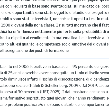
re con requisiti di base sono svantaggiati sul mercato dei post
Le loro opportunità sono state oggetto di studio del progetto d
i ambito sono stati intervistati, nonché sottoposti a test in ma
a 1500 giovani della nona classe. I risultati mostrano che il fat
hici ha un’influenza nettamente più forte sulla probabilità di 
iretta rispetto al rendimento in matematica. Le interviste ai f
rano altresì quanto le competenze socio-emotive dei giovani s
ll’assegnazione dei posti di formazione.
abilito nel 2006 l’obiettivo in base a cui il 95 percento dei giova
età di 25 anni, dovrebbe avere conseguito un titolo di livello seco
tolo diminuisce infatti il rischio di disoccupazione, di dipendenza
esclusione sociale (Häfeli & Schellenberg, 2009). Dal 2019, la quot
avia scesa al 90 percento (UST, 2025). I dati mostrano che sono a 
stema formativo soprattutto quei giovani che hanno rendimenti sc
tano problemi psichici e/o mostrano disturbi del comportamento