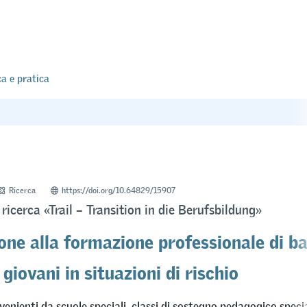
ca e pratica
Ricerca
https://doi.org/10.64829/15907
 ricerca «Trail – Transition in die Berufsbildung»
one alla formazione professionale di b
 giovani in situazioni di rischio
venienti da scuole speciali, classi di sostegno pedagogico special