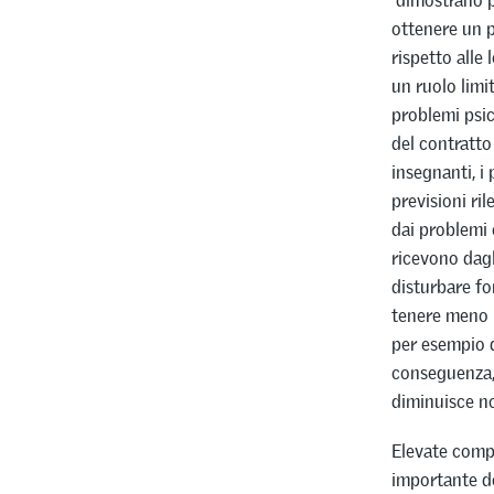
dimostrano pe
ottenere un p
rispetto alle
un ruolo limi
problemi psic
del contratto
insegnanti, i
previsioni ri
dai problemi 
ricevono dagl
disturbare fo
tenere meno b
per esempio d
conseguenza, 
diminuisce n
Elevate compe
importante de