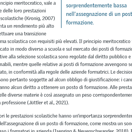
incipio meritocratico, vale a
sorprendentemente bassa
e delle loro prestazioni
nell’assegnazione di un post
 scolastiche (Kronig, 2007)
formazione.
enta un rendimento più alto
ttuare una transizione
ma scolastica con requisiti più elevati. Il principio meritocratico
icato in modo diverso a scuola e sul mercato dei posti di formazi
ative alla selezione scolastica sono regolate dal diritto pubblico 
abili, mentre quelle relative ai posti di formazione avvengono s
vato, in conformità alla regole delle aziende formatrici. Le decisio
ono pertanto soggette ad alcun obbligo di giustificazione: i candi
anno alcun diritto a ottenere un posto di formazione. Alle presta
elle diverse materie è così assegnato un peso corrispondentemen
 professione (Jüttler et al., 2021).
ttori le prestazioni scolastiche hanno un’importanza sorprendent
ell’assegnazione di un posto di formazione, come mostra un so
sso i formatori in azienda (Isenring & Neuenschwander, 2018). I