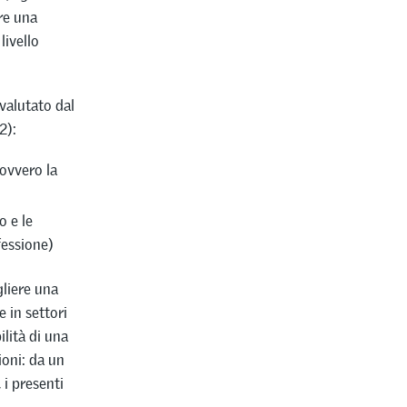
re una
livello
valutato dal
2):
 ovvero la
o e le
fessione)
liere una
 in settori
ilità di una
ioni: da un
 i presenti