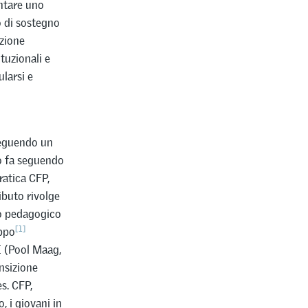
ntare uno
o di sostegno
azione
tuzionali e
ularsi e
 seguendo un
lo fa seguendo
ratica CFP,
ibuto rivolge
gno pedagogico
[1]
uppo
I (Pool Maag,
nsizione
s. CFP,
, i giovani in