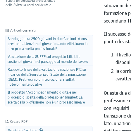
Scuola universitaria professionale
situazioni di
della Svizzera nord-occidentale.
formazione pr
secondario II
Articoli correlati
Il successo d
Sondaggio tra 2500 giovani in due Cantoni: A cosa
punto di vist
prestano attenzione i giovani quando effettuano la
loro prima scelta professionale?
il livel
Valutazione della SUFFP sul progetto Lift: Lift
disponi
sostiene i giovani nel passaggio al mondo del lavoro
Rapporto finale della valutazione nazionale PTI su
la corr
incarico della Segreteria di Stato della migrazione
caratte
(SEM): Pretirocinio d’integrazione: risultati
notevolmente positivi
Queste due d
Il progetto "Accompagnamento digitale nel
processo di scelta della professione" (digibe): La
professione c
scelta della professione non è un processo lineare
con requisiti
transizione d
Creare PDF
lato, una tran
dati trasvers
Scaricare l'articolo