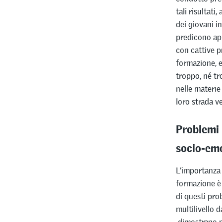
tali risultati
dei giovani in
predicono app
con cattive p
formazione, e
troppo, né tro
nelle materie
loro strada v
Problemi 
socio-em
L’importanza 
formazione è 
di questi pro
multilivello d