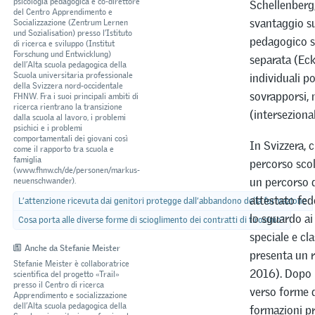
psicologia pedagogica e co-direttore
Schellenberg,
del Centro Apprendimento e
svantaggio s
Socializzazione (Zentrum Lernen
und Sozialisation) presso l’Istituto
pedagogico sp
di ricerca e sviluppo (Institut
Forschung und Entwicklung)
separata (Eck
dell’Alta scuola pedagogica della
Scuola universitaria professionale
individuali p
della Svizzera nord-occidentale
sovrapporsi, 
FHNW. Fra i suoi principali ambiti di
ricerca rientrano la transizione
(interseziona
dalla scuola al lavoro, i problemi
psichici e i problemi
comportamentali dei giovani così
In Svizzera, 
come il rapporto tra scuola e
famiglia
percorso scol
(www.fhnw.ch/de/personen/markus-
un percorso d
neuenschwander).
attestato fed
L’attenzione ricevuta dai genitori protegge dall’abbandono della formazione
lo sguardo ai
Cosa porta alle diverse forme di scioglimento dei contratti di tirocinio?
speciale e cl
Anche da Stefanie Meister
presenta un r
Stefanie Meister è collaboratrice
2016). Dopo l
scientifica del progetto «Trail»
presso il Centro di ricerca
verso forme d
Apprendimento e socializzazione
dell’Alta scuola pedagogica della
formazioni pr