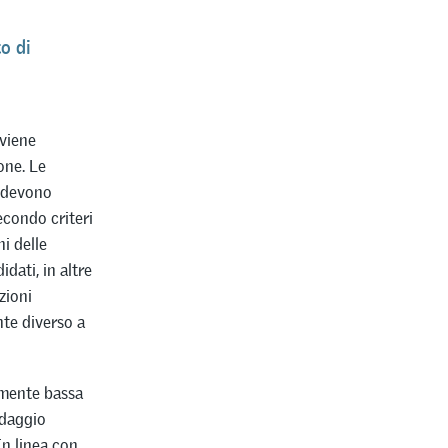
o di
 viene
one. Le
e devono
econdo criteri
ni delle
dati, in altre
zioni
te diverso a
emente bassa
ndaggio
n linea con