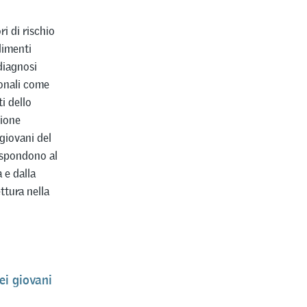
i di rischio
dimenti
diagnosi
ionali come
i dello
zione
 giovani del
rispondono al
 e dalla
ttura nella
ei giovani