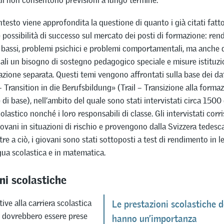
testo viene approfondita la questione di quanto i già citati fattor
e possibilità di successo sul mercato dei posti di formazione: ren
ù bassi, problemi psichici e problemi comportamentali, ma anche 
uali un bisogno di sostegno pedagogico speciale e misure istituz
azione separata. Questi temi vengono affrontati sulla base dei dat
 – Transition in die Berufsbildung» (Trail – Transizione alla forma
 di base), nell’ambito del quale sono stati intervistati circa 1500
lastico nonché i loro responsabili di classe. Gli intervistati cor
ovani in situazioni di rischio e provengono dalla Svizzera tedesca
re a ciò, i giovani sono stati sottoposti a test di rendimento in le
ngua scolastica e in matematica.
ni scolastiche
tive alla carriera scolastica
Le prestazioni scolastiche d
e dovrebbero essere prese
hanno un’importanza