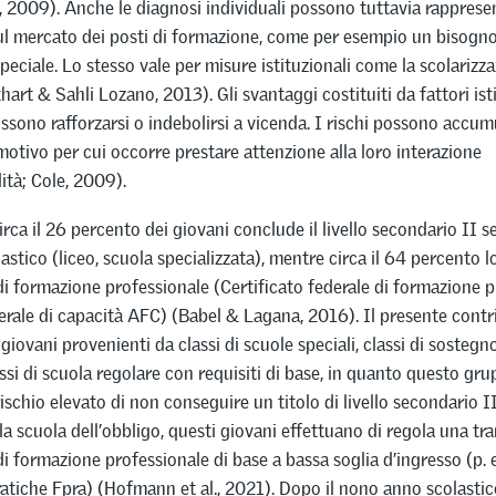
 2009). Anche le diagnosi individuali possono tuttavia rapprese
ul mercato dei posti di formazione, come per esempio un bisogn
eciale. Lo stesso vale per misure istituzionali come la scolarizz
hart & Sahli Lozano, 2013). Gli svantaggi costituiti da fattori isti
ossono rafforzarsi o indebolirsi a vicenda. I rischi possono accum
motivo per cui occorre prestare attenzione alla loro interazione
lità; Cole, 2009).
circa il 26 percento dei giovani conclude il livello secondario II
astico (liceo, scuola specializzata), mentre circa il 64 percento 
i formazione professionale (Certificato federale di formazione p
erale di capacità AFC) (Babel & Lagana, 2016). Il presente contr
 giovani provenienti da classi di scuole speciali, classi di soste
assi di scuola regolare con requisiti di base, in quanto questo gr
ischio elevato di non conseguire un titolo di livello secondario I
a scuola dell’obbligo, questi giovani effettuano di regola una tra
i formazione professionale di base a bassa soglia d’ingresso (p. e
atiche Fpra) (Hofmann et al., 2021). Dopo il nono anno scolastico