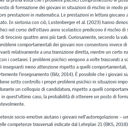
r la prima volta che i problemi psichici compromettono le possib
osto di formazione dei giovani in situazioni di rischio in modo pi
 loro prestazioni in matematica. Le prestazioni in lettura giocano 
tato. In sintonia con ciò, Lustenberger et al. (2023) hanno dimos
hici nel corso dell’ottavo anno scolastico predicono il rischio di
 di tirocinio quattro anni più tardi. Curiosamente, secondo la val
 problemi comportamentali dei giovani non consentono invece di 
levanti relativamente a una transizione diretta, mentre un certo ru
con i coetanei. I problemi psichici vengono a volte trascurati a s
i insegnanti meno attenzione rispetto a quelli comportamentali
rtemente l’insegnamento (Bilz, 2014). È possibile che i giovani si
ene sotto controllo i propri problemi psichici in situazioni impo
urante un colloquio di candidatura, rispetto a quelli comportame
in quest’ultimo caso, la probabilità di ottenere un posto di for
otevolmente.
tenze socio-emotive aiutano i giovani nell’autoregolazione – u
lle competenze trasversali indicate dal Lehrplan 21 (BKS, 2018). 