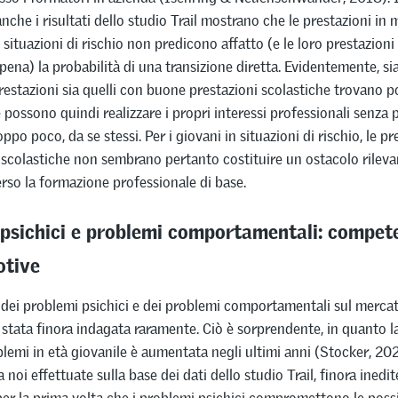
, anche i risultati dello studio Trail mostrano che le prestazioni i
 situazioni di rischio non predicono affatto (e le loro prestazioni 
ena) la probabilità di una transizione diretta. Evidentemente, sia
restazioni sia quelli con buone prestazioni scolastiche trovano p
 possono quindi realizzare i propri interessi professionali senza
ppo poco, da se stessi. Per i giovani in situazioni di rischio, le pr
 scolastiche non sembrano pertanto costituire un ostacolo rileva
erso la formazione professionale di base.
psichici e problemi comportamentali: compet
otive
dei problemi psichici e dei problemi comportamentali sul mercato
stata finora indagata raramente. Ciò è sorprendente, in quanto l
blemi in età giovanile è aumentata negli ultimi anni (Stocker, 202
a noi effettuate sulla base dei dati dello studio Trail, finora inedit