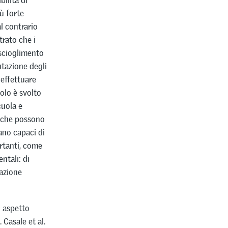
ilità di
ù forte
al contrario
trato che i
 scioglimento
utazione degli
effettuare
olo è svolto
cuola e
, che possono
ano capaci di
rtanti, come
ntali: di
mazione
n aspetto
Casale et al.