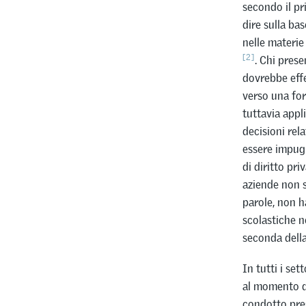
secondo il pr
dire sulla bas
nelle materie
[2]
. Chi pres
dovrebbe effe
verso una for
tuttavia appl
decisioni rel
essere impugn
di diritto pri
aziende non s
parole, non h
scolastiche n
seconda della
In tutti i se
al momento d
condotto pre