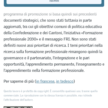
formazione professionale 2025-2028. In esso mantiene
provvisoriamente gli attuali punti chiave e temi prioritari. Il
programma di promozione si basa quindi sui precedenti
documenti strategici, che sono stati tuttavia in parte
aggiornati, tra cui gli obiettivi comuni di politica educativa
della Confederazione e dei Cantoni, l’iniziativa «Formazione
professionale 2030» e il messaggio FRI. Non sono stati
definiti nuovi assi prioritari di ricerca. I temi prioritari nella
ricerca sulla formazione professionale rimangono quindi la
governance e il partenariato, l’integrazione e le pari
opportunità, l’apprendimento permanente, l’insegnamento e
l’apprendimento nella formazione professionale.
Per saperne di più (
in francese
,
in tedesco
)
Questo lavoro è protetto da copyright. È consentito qualsiasi uso, tranne quello
commerciale. La riproduzione con la stessa licenza è possibile, ma richiede
l'attribuzione dell’autore.