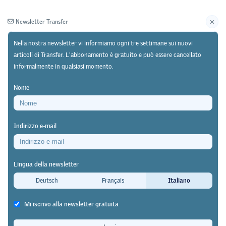
Newsletter Transfer
Nella nostra newsletter vi informiamo ogni tre settimane sui nuovi
articoli di Transfer. L'abbonamento è gratuito e può essere cancellato
informalmente in qualsiasi momento.
Newsletter
Archivio
Nome
29/12/25
Ricerca
Indirizzo e-mail
La SEFRI pubblica il programma di ricerca sulla
formazione professionale 2025-2028
Lingua della newsletter
Nessuna nuova priorità
Deutsch
Français
Italiano
Transfer
Mi iscrivo alla newsletter gratuita
La SEFRI ha pubblicato il programma di ricerca sulla