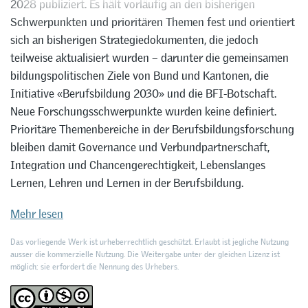
2028 publiziert. Es hält vorläufig an den bisherigen
Schwerpunkten und prioritären Themen fest und orientiert
sich an bisherigen Strategiedokumenten, die jedoch
teilweise aktualisiert wurden – darunter die gemeinsamen
bildungspolitischen Ziele von Bund und Kantonen, die
Initiative «Berufsbildung 2030» und die BFI-Botschaft.
Neue Forschungsschwerpunkte wurden keine definiert.
Prioritäre Themenbereiche in der Berufsbildungsforschung
bleiben damit Governance und Verbundpartnerschaft,
Integration und Chancengerechtigkeit, Lebenslanges
Lernen, Lehren und Lernen in der Berufsbildung.
Mehr lesen
Das vorliegende Werk ist urheberrechtlich geschützt. Erlaubt ist jegliche Nutzung
ausser die kommerzielle Nutzung. Die Weitergabe unter der gleichen Lizenz ist
möglich; sie erfordert die Nennung des Urhebers.