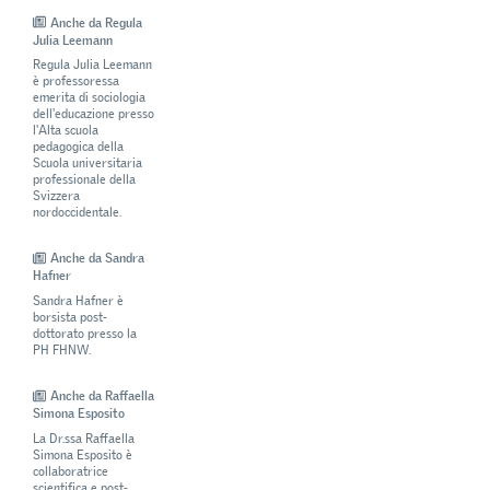
Anche da Regula
Julia Leemann
Regula Julia Leemann
è professoressa
emerita di sociologia
dell'educazione presso
l'Alta scuola
pedagogica della
Scuola universitaria
professionale della
Svizzera
nordoccidentale.
Anche da Sandra
Hafner
Sandra Hafner è
borsista post-
dottorato presso la
PH FHNW.
Anche da Raffaella
Simona Esposito
La Dr.ssa Raffaella
Simona Esposito è
collaboratrice
scientifica e post-