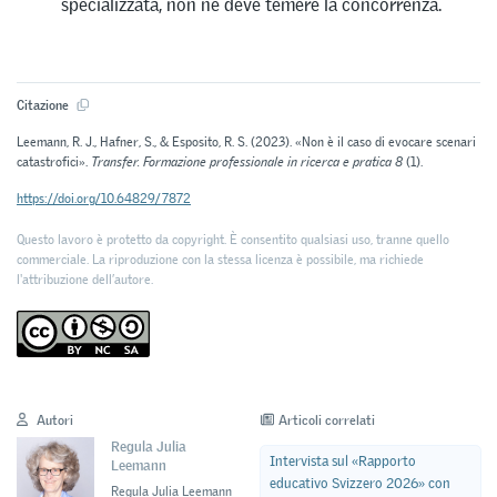
specializzata, non ne deve temere la concorrenza.
Citazione
Leemann, R. J., Hafner, S., & Esposito, R. S. (2023). «Non è il caso di evocare scenari
catastrofici».
Transfer. Formazione professionale in ricerca e pratica 8
(1).
https://doi.org/10.64829/7872
Questo lavoro è protetto da copyright. È consentito qualsiasi uso, tranne quello
commerciale. La riproduzione con la stessa licenza è possibile, ma richiede
l'attribuzione dell’autore.
Autori
Articoli correlati
Regula Julia
Intervista sul «Rapporto
Leemann
educativo Svizzero 2026» con
Regula Julia Leemann