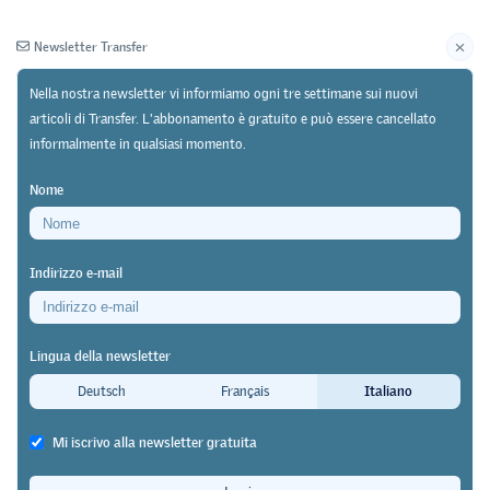
Newsletter Transfer
Nella nostra newsletter vi informiamo ogni tre settimane sui nuovi
articoli di Transfer. L'abbonamento è gratuito e può essere cancellato
informalmente in qualsiasi momento.
Newsletter
Archivio
Nome
03/04/23
Discussione
https://doi.org/10.64829/7872
Indirizzo e-mail
Replica all'intervista sul Rapporto sul sistema
educativo 2023 a Stefan C. Wolter
Lingua della newsletter
«Non è il caso di evocare scenari
Deutsch
Français
Italiano
catastrofici»
Mi iscrivo alla newsletter gratuita
Regula Julia Leemann
,
Sandra Hafner
&
Raffaella Simona