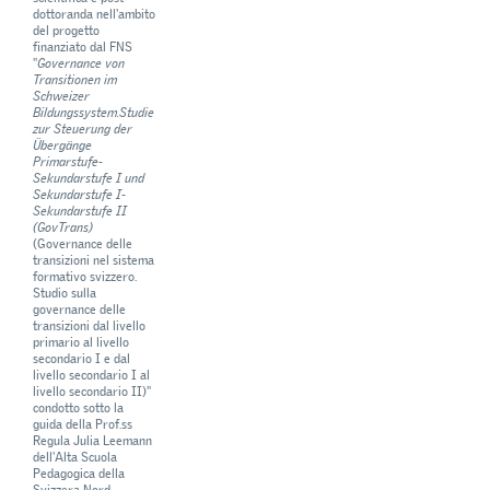
dottoranda nell'ambito
del progetto
finanziato dal FNS
"
Governance von
Transitionen im
Schweizer
Bildungssystem.
Studie
zur Steuerung der
Übergänge
Primarstufe-
Sekundarstufe I und
Sekundarstufe I-
Sekundarstufe II
(GovTrans)
(Governance delle
transizioni nel sistema
formativo svizzero.
Studio sulla
governance delle
transizioni dal livello
primario al livello
secondario I e dal
livello secondario I al
livello secondario II)"
condotto sotto la
guida della Prof.ss
Regula Julia Leemann
dell'Alta Scuola
Pedagogica della
Svizzera Nord-