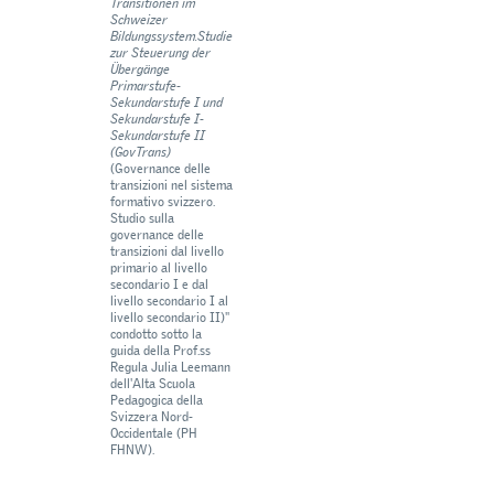
Transitionen im
Schweizer
Bildungssystem.
Studie
zur Steuerung der
Übergänge
Primarstufe-
Sekundarstufe I und
Sekundarstufe I-
Sekundarstufe II
(GovTrans)
(Governance delle
transizioni nel sistema
formativo svizzero.
Studio sulla
governance delle
transizioni dal livello
primario al livello
secondario I e dal
livello secondario I al
livello secondario II)"
condotto sotto la
guida della Prof.ss
Regula Julia Leemann
dell'Alta Scuola
Pedagogica della
Svizzera Nord-
Occidentale (PH
FHNW).