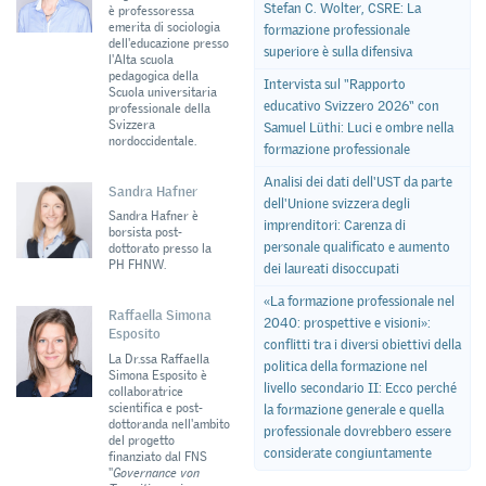
Stefan C. Wolter, CSRE: La
è professoressa
emerita di sociologia
formazione professionale
dell'educazione presso
superiore è sulla difensiva
l'Alta scuola
pedagogica della
Intervista sul "Rapporto
Scuola universitaria
educativo Svizzero 2026“ con
professionale della
Svizzera
Samuel Lüthi: Luci e ombre nella
nordoccidentale.
formazione professionale
Analisi dei dati dell'UST da parte
Sandra Hafner
dell'Unione svizzera degli
Sandra Hafner è
imprenditori: Carenza di
borsista post-
personale qualificato e aumento
dottorato presso la
PH FHNW.
dei laureati disoccupati
«La formazione professionale nel
Raffaella Simona
2040: prospettive e visioni»:
Esposito
conflitti tra i diversi obiettivi della
La Dr.ssa Raffaella
politica della formazione nel
Simona Esposito è
livello secondario II: Ecco perché
collaboratrice
scientifica e post-
la formazione generale e quella
dottoranda nell'ambito
professionale dovrebbero essere
del progetto
considerate congiuntamente
finanziato dal FNS
"
Governance von