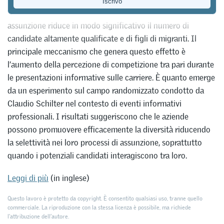
Sottolineare un’elevata selettività nel processo di
assunzione riduce in modo significativo il numero di
candidate altamente qualificate e di figli di migranti. Il
principale meccanismo che genera questo effetto è
l’aumento della percezione di competizione tra pari durante
le presentazioni informative sulle carriere. È quanto emerge
da un esperimento sul campo randomizzato condotto da
Claudio Schilter nel contesto di eventi informativi
professionali. I risultati suggeriscono che le aziende
possono promuovere efficacemente la diversità riducendo
la selettività nei loro processi di assunzione, soprattutto
quando i potenziali candidati interagiscono tra loro.
Leggi di più
(in inglese)
Questo lavoro è protetto da copyright. È consentito qualsiasi uso, tranne quello
commerciale. La riproduzione con la stessa licenza è possibile, ma richiede
l'attribuzione dell’autore.