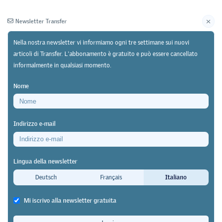
Newsletter Transfer
Nella nostra newsletter vi informiamo ogni tre settimane sui nuovi
articoli di Transfer. L'abbonamento è gratuito e può essere cancellato
informalmente in qualsiasi momento.
Newsletter
Archivio
Nome
02/05/25
Ricerca
Indirizzo e-mail
Leading House Working Paper (236) di Claudio
Schilter
Lingua della newsletter
Più concorrenza – meno ragazze e
Deutsch
Français
Italiano
figli di migranti
Mi iscrivo alla newsletter gratuita
Transfer