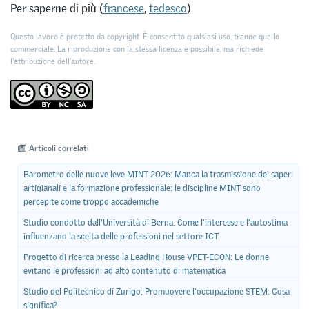
Per saperne di più (
francese
,
tedesco
)
Questo lavoro è protetto da copyright. È consentito qualsiasi uso, tranne quello
commerciale. La riproduzione con la stessa licenza è possibile, ma richiede
l'attribuzione dell’autore.
Articoli correlati
Barometro delle nuove leve MINT 2026: Manca la trasmissione dei saperi
artigianali e la formazione professionale: le discipline MINT sono
percepite come troppo accademiche
Studio condotto dall'Università di Berna: Come l’interesse e l’autostima
influenzano la scelta delle professioni nel settore ICT
Progetto di ricerca presso la Leading House VPET-ECON: Le donne
evitano le professioni ad alto contenuto di matematica
Studio del Politecnico di Zurigo: Promuovere l’occupazione STEM: Cosa
significa?