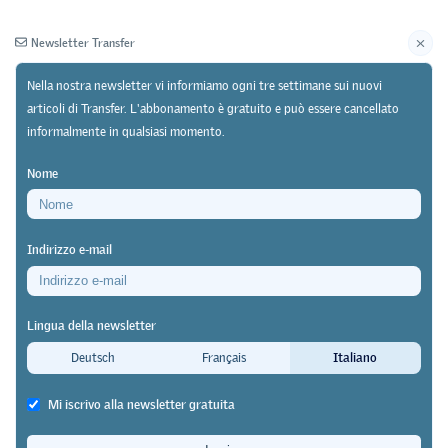
Newsletter Transfer
Nella nostra newsletter vi informiamo ogni tre settimane sui nuovi
articoli di Transfer. L'abbonamento è gratuito e può essere cancellato
informalmente in qualsiasi momento.
Newsletter
Archivio
Nome
27/11/25
Ricerca
Indirizzo e-mail
Barometro dell'opinione pubblica Mint 2025 di
gfs.bern
Lingua della newsletter
Professioni Mint: grande prestigio,
Deutsch
Français
Italiano
ma anche numerose riserve
Mi iscrivo alla newsletter gratuita
Transfer