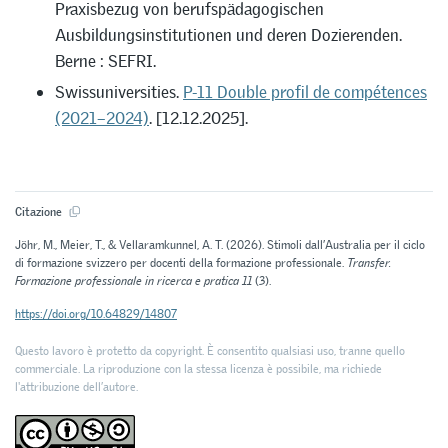
Praxisbezug von berufspädagogischen
Ausbildungsinstitutionen und deren Dozierenden.
Berne : SEFRI.
Swissuniversities.
P-11 Double profil de compétences
(2021–2024)
. [12.12.2025].
Citazione
Jöhr, M., Meier, T., & Vellaramkunnel, A. T. (2026). Stimoli dall’Australia per il ciclo
di formazione svizzero per docenti della formazione professionale.
Transfer.
Formazione professionale in ricerca e pratica 11
(3).
https://doi.org/10.64829/14807
Questo lavoro è protetto da copyright. È consentito qualsiasi uso, tranne quello
commerciale. La riproduzione con la stessa licenza è possibile, ma richiede
l'attribuzione dell’autore.