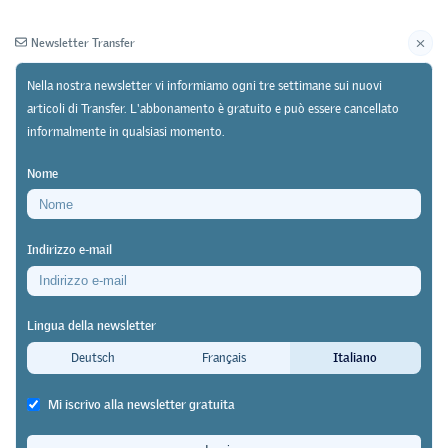
Newsletter Transfer
Nella nostra newsletter vi informiamo ogni tre settimane sui nuovi
articoli di Transfer. L'abbonamento è gratuito e può essere cancellato
informalmente in qualsiasi momento.
Newsletter
Archivio
Nome
09/02/26
Ricerca
https://doi.org/10.64829/14807
Indirizzo e-mail
Movetia sostiene lo scambio tra esperte ed esperti
della formazione professionale
Lingua della newsletter
Stimoli dall’Australia per il ciclo di
Deutsch
Français
Italiano
formazione svizzero per docenti
Mi iscrivo alla newsletter gratuita
della formazione professionale