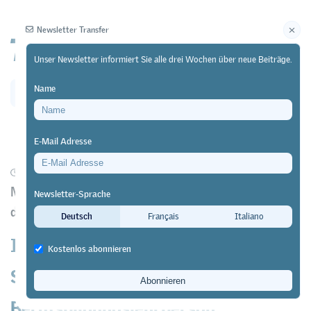
Newsletter Transfer
Unser Newsletter informiert Sie alle drei Wochen über neue Beiträge.
Name
Newsletter
Archiv
E-Mail Adresse
01/02/26
Forschung
https://doi.org/10.64829/14675
Movetia unterstützt den Austausch von Fachleuten
Newsletter-Sprache
der Berufsbildung
Deutsch
Français
Italiano
Impulse aus Australien für den
Kostenlos abonnieren
Schweizer Bildungsgang zur
Berufsbildungslehrperson