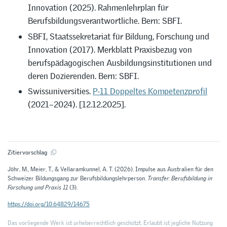
Innovation (2025). Rahmenlehrplan für
Berufsbildungsverantwortliche. Bern: SBFI.
SBFI, Staatssekretariat für Bildung, Forschung und
Innovation (2017). Merkblatt Praxisbezug von
berufspädagogischen Ausbildungsinstitutionen und
deren Dozierenden. Bern: SBFI.
Swissuniversities.
P-11 Doppeltes Kompetenzprofil
(2021–2024). [12.12.2025].
Zitiervorschlag
Jöhr, M., Meier, T., & Vellaramkunnel, A. T. (2026). Impulse aus Australien für den
Schweizer Bildungsgang zur Berufsbildungslehrperson.
Transfer. Berufsbildung in
Forschung und Praxis 11
(3).
https://doi.org/10.64829/14675
Das vorliegende Werk ist urheberrechtlich geschützt. Erlaubt ist jegliche Nutzung