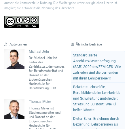
ausser die kommerzielle Nutzung. Die Weitergabe unter der gleichen Lizenz ist
möglich; sie erfordert die Nennung des Urhebers.
Autor:innen
Ähnliche Beiträge
Michael Jöhr
Standardisierte
Dr. Michael Jöhr ist
Abschlussklassenbefragung
Leiter des
(SAB) 2022 des ZEM CES: Wie
Zertifikatsstudienganges
für Berufsmaturität und
zufrieden sind die Lernenden
Dozent an der
mit ihren Lehrpersonen?
Eidgenössischen
Hochschule für
Belastete Lehrkräfte,
Berufsbildung EHB.
Berufsbildende im Lehrbetrieb
und Schulleitungsmitglieder:
Thomas Meier
Stress und Burnout: Wie Kl
Thomas Meier ist
helfen könnte
Studiengangleiter und
und Dozent an der
Dieter Euler: Erziehung durch
Eidgenössischen
Beziehung: Lehrpersonen als
Hochschule für