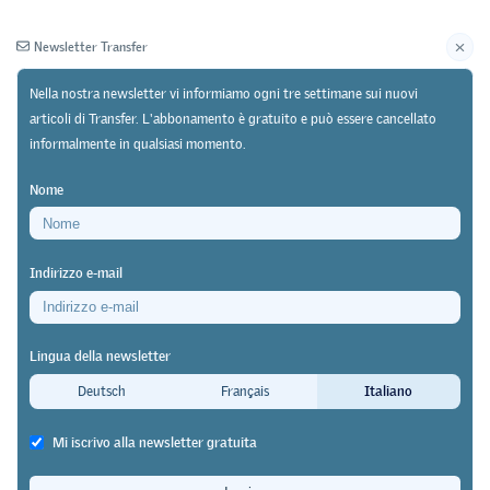
Newsletter Transfer
Nella nostra newsletter vi informiamo ogni tre settimane sui nuovi
articoli di Transfer. L'abbonamento è gratuito e può essere cancellato
informalmente in qualsiasi momento.
Newsletter
Archivio
Nome
16/06/25
Ricerca
Indirizzo e-mail
Studio di WorkMed che ha intervistato 45.000
apprendisti
Lingua della newsletter
Tre giovani su quattro vivono bene
Deutsch
Français
Italiano
l’apprendistato, ma alcuni hanno
Mi iscrivo alla newsletter gratuita
bisogno di più sostegno