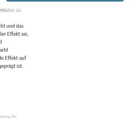
 Jens Ruhose,
erdaten zu
öht und das
er Effekt sei,
d
rtil
e Effekt auf
eprägt ist.
utzung. Die