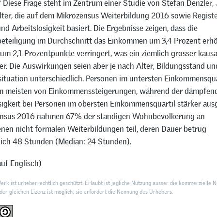
 Diese Frage steht im Zentrum einer Studie von Stefan Denzler,
lter, die auf dem Mikrozensus Weiterbildung 2016 sowie Regist
 Arbeitslosigkeit basiert. Die Ergebnisse zeigen, dass die
eteiligung im Durchschnitt das Einkommen um 3,4 Prozent erh
 um 2,1 Prozentpunkte verringert, was ein ziemlich grosser kausal
er. Die Auswirkungen seien aber je nach Alter, Bildungsstand un
tuation unterschiedlich. Personen im untersten Einkommensqua
am meisten von Einkommenssteigerungen, während der dämpfend
sigkeit bei Personen im obersten Einkommensquartil stärker ausg
ensus 2016 nahmen 67% der ständigen Wohnbevölkerung an
nen nicht formalen Weiterbildungen teil, deren Dauer betrug
lich 48 Stunden (Median: 24 Stunden).
uf Englisch)
rk ist urheberrechtlich geschützt. Erlaubt ist jegliche Nutzung ausser die kommerzielle N
er gleichen Lizenz ist möglich; sie erfordert die Nennung des Urhebers.