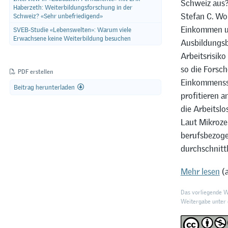
Schweiz aus?
Haberzeth: Weiterbildungsforschung in der
Stefan C. Wo
Schweiz? «Sehr unbefriedigend»
Einkommen und
SVEB-Studie «Lebenswelten»: Warum viele
Erwachsene keine Weiterbildung besuchen
Ausbildungsb
Arbeitsrisiko
so die Forsch
PDF erstellen
Einkommenssi
Beitrag herunterladen
profitieren 
die Arbeitslo
Laut Mikroz
berufsbezoge
durchschnitt
Mehr lesen
(a
Das vorliegende We
Weitergabe unter d