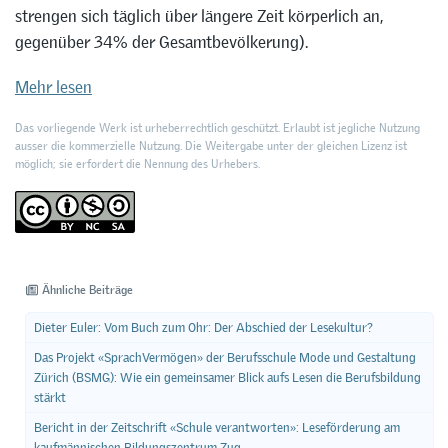
strengen sich täglich über längere Zeit körperlich an,
gegenüber 34% der Gesamtbevölkerung).
Mehr lesen
Das vorliegende Werk ist urheberrechtlich geschützt. Erlaubt ist jegliche Nutzung
ausser die kommerzielle Nutzung. Die Weitergabe unter der gleichen Lizenz ist
möglich; sie erfordert die Nennung des Urhebers.
Ähnliche Beiträge
Dieter Euler: Vom Buch zum Ohr: Der Abschied der Lesekultur?
Das Projekt «SprachVermögen» der Berufsschule Mode und Gestaltung
Zürich (BSMG): Wie ein gemeinsamer Blick aufs Lesen die Berufsbildung
stärkt
Bericht in der Zeitschrift «Schule verantworten»: Leseförderung am
kaufmännischen Bildungszentrum Zug