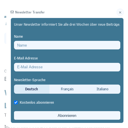
Newsletter Transfer
Unser Newsletter informiert Sie alle drei Wochen über neue Beiträge.
Name
Newsletter
Archiv
E-Mail Adresse
05/11/25
Forschung
BFS-Auswertung auf Basis der PIAAC-Erhebung
Newsletter-Sprache
Wie geringe Grundkompetenzen das
Deutsch
Français
Italiano
Leben der Betroffenen erschweren
Kostenlos abonnieren
Transfer
Im Dezember 2024 erschien die PIAAC-Erhebung zu