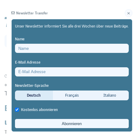
Newsletter Transfer
Unser Newsletter informiert Sie alle drei Wochen über neue Beiträge.
Name
Newsletter
Archiv
E-Mail Adresse
02/01/25
Diskussion
«Berufsbildung 2040: Perspektiven und Visionen»:
Newsletter-Sprache
Transfer lanciert eine Diskussionsreihe
Deutsch
Français
Italiano
Berufsbildung 2040: Perspektiven
Kostenlos abonnieren
und Visionen
Transfer