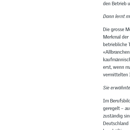
den Betrieb 
Dann lernt m
Die grosse Mo
Merkmal der 
betriebliche 
«Allbranchen
kaufmännisch
erst, wenn ma
vermittelten 
Sie erwähnte
Im Berufsbil
geregelt – a
zuständig sin
Deutschland s