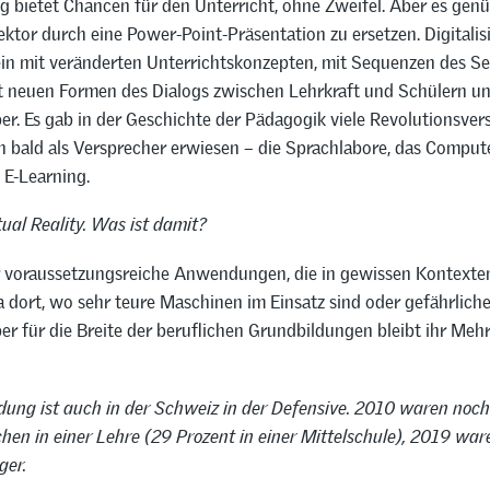
ng bietet Chancen für den Unterricht, ohne Zweifel. Aber es genü
ktor durch eine Power-Point-Präsentation zu ersetzen. Digitali
in mit veränderten Unterrichtskonzepten, mit Sequenzen des Sel
t neuen Formen des Dialogs zwischen Lehrkraft und Schülern u
er. Es gab in der Geschichte der Pädagogik viele Revolutionsve
on bald als Versprecher erwiesen – die Sprachlabore, das Comput
 E-Learning.
tual Reality. Was ist damit?
r voraussetzungsreiche Anwendungen, die in gewissen Kontexte
 dort, wo sehr teure Maschinen im Einsatz sind oder gefährliche
er für die Breite der beruflichen Grundbildungen bleibt ihr Meh
ldung ist auch in der Schweiz in der Defensive. 2010 waren noch
hen in einer Lehre (29 Prozent in einer Mittelschule), 2019 war
ger.