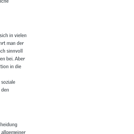
iche
ich in vielen
hrt man der
ch sinnvoll
en bei. Aber
tion in die
 soziale
f den
cheidung
 allgemeiner