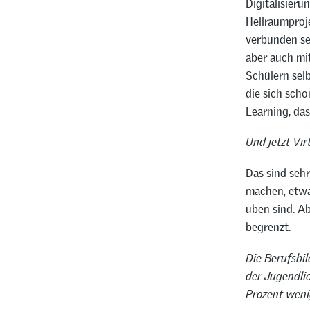
Digitalisieru
Hellraumproje
verbunden se
aber auch mi
Schülern selb
die sich sch
Learning, das
Und jetzt Vir
Das sind seh
machen, etwa
üben sind. Ab
begrenzt.
Die Berufsbi
der Jugendlic
Prozent weni