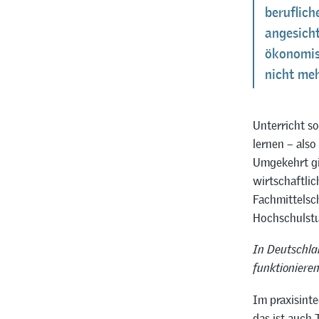
beruflich
angesicht
ökonomis
nicht meh
Unterricht so
lernen – also
Umgekehrt gib
wirtschaftlic
Fachmittelsc
Hochschulstud
In Deutschla
funktionieren
Im praxisinte
das ist auch 