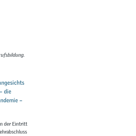
rufsbildung.
angesichts
– die
andemie –
 der Eintritt
Lehrabschluss