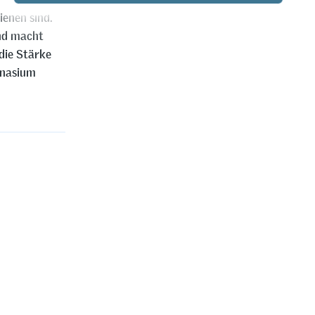
enen sind.
und macht
die Stärke
mnasium