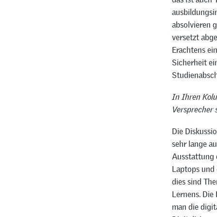
ausbildungsi
absolvieren 
versetzt abg
Erachtens ein
Sicherheit ei
Studienabsch
In Ihren Kolu
Versprecher 
Die Diskussio
sehr lange a
Ausstattung 
Laptops und 
dies sind Th
Lernens. Die 
man die digi