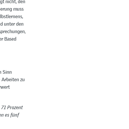
gt nicht, den
sierung muss
bstlernens,
nd unter den
rsprechungen,
er Based
n Sinn
 Arbeiten zu
rwert
 71 Prozent
en es fünf