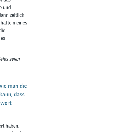
re und
ann zeitlich
 hätte meines
die
nes
eles seien
wie man die
 kann, dass
rwert
rt haben.