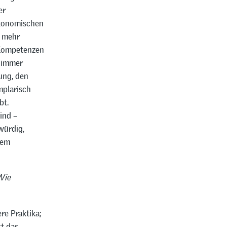
er
ökonomischen
t mehr
e Kompetenzen
, immer
ung, den
mplarisch
bt.
ind –
würdig,
nem
Wie
re Praktika;
st das