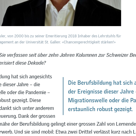
Euler, von 2000 bis zu seiner Emeritierung 2018 Inhaber des Lehrstuhls für
gement an der Universität St. Gallen: «Chancengerechtigkeit stärken!»
 Sie verfassen seit über zehn Jahren Kolumnen zur Schweizer Be
risiert diese Dekade?
dung hat sich angesichts
Die Berufsbildung hat sich 
e dieser Jahre – die
der Ereignisse dieser Jahre 
lle oder die Pandemie –
obust gezeigt. Diese
Migrationswelle oder die P
rdankt sich unter anderem
erstaunlich robust gezeigt.
euerung. Dank der grossen
ähe der Berufsbildung gelingt einer grossen Zahl von Lernenden
werb. Und sie sind mobil: Etwa zwei Drittel verlässt kurz nach 