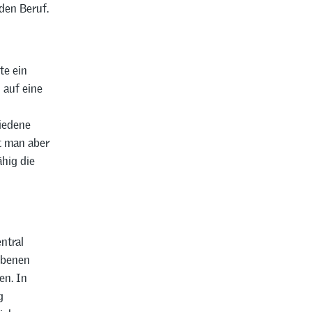
den Beruf.
te ein
 auf eine
iedene
t man aber
hig die
ntral
Ebenen
en. In
g