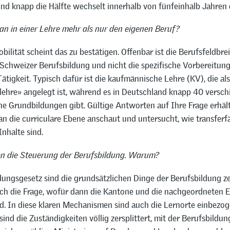
und knapp die Hälfte wechselt innerhalb von fünfeinhalb Jahren 
an in einer Lehre mehr als nur den eigenen Beruf?
bilität scheint das zu bestätigen. Offenbar ist die Berufsfeldbrei
Schweizer Berufsbildung und nicht die spezifische Vorbereitung
Tätigkeit. Typisch dafür ist die kaufmännische Lehre (KV), die als
lehre» angelegt ist, während es in Deutschland knapp 40 versch
e Grundbildungen gibt. Gültige Antworten auf Ihre Frage erhäl
n die curriculare Ebene anschaut und untersucht, wie transferfä
Inhalte sind.
n die Steuerung der Berufsbildung. Warum?
dungsgesetz sind die grundsätzlichen Dinge der Berufsbildung ze
uch die Frage, wofür dann die Kantone und die nachgeordneten 
d. In diese klaren Mechanismen sind auch die Lernorte einbezog
ind die Zuständigkeiten völlig zersplittert, mit der Berufsbildun