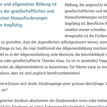
er und allgemeiner Bildung ist
Bildung, die angesichts d
gesellschaftlichen und 
s der gesellschaftlichen und
Herausforderungen nich
chen Herausforderungen
tragfähig ist. Beruflich
r tragfähig.
veralten immer schneller
dringender ist die Forder
 zu gestalten, dass die Jugendlichen selbstgesteuert lernen, exe
 Dinge zu tun, die man traditionell der Allgemeinbildung zuschrei
t es in der Allgemeinbildung viele Bereiche, die berufsbildend s
he oder gesellschaftliche Themen etwa. So ist es zumindest frag
hulen als allgemeinbildend zu bezeichnen. Sie führen zwar zu ei
ium, aber sie sind zugleich berufsvorbereitend.
nd erfreuen sich duale Studiengänge einer grossen Nachfrage.
 sie?
grierten Studium absolvieren die Studierenden eines oder mehre
Teil des Studiums an vielen Schweizer Hochschulen. Origineller i