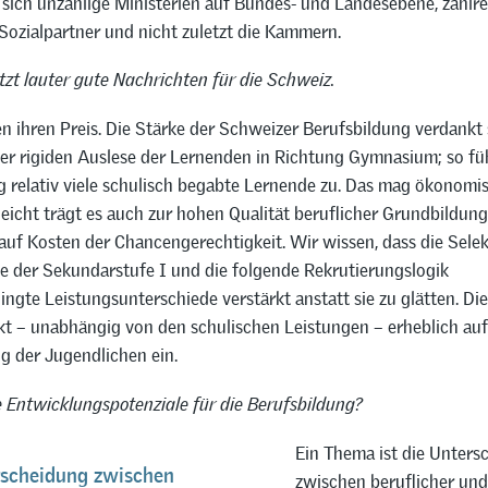
 sich unzählige Ministerien auf Bundes- und Landesebene, zahlre
Sozialpartner und nicht zuletzt die Kammern.
zt lauter gute Nachrichten für die Schweiz.
n ihren Preis. Die Stärke der Schweizer Berufsbildung verdankt s
er rigiden Auslese der Lernenden in Richtung Gymnasium; so fü
g relativ viele schulisch begabte Lernende zu. Das mag ökonomis
lleicht trägt es auch zur hohen Qualität beruflicher Grundbildung
auf Kosten der Chancengerechtigkeit. Wir wissen, dass die Selek
e der Sekundarstufe I und die folgende Rekrutierungslogik
ngte Leistungsunterschiede verstärkt anstatt sie zu glätten. Die
kt – unabhängig von den schulischen Leistungen – erheblich au
g der Jugendlichen ein.
 Entwicklungspotenziale für die Berufsbildung?
Ein Thema ist die Unters
rscheidung zwischen
zwischen beruflicher und