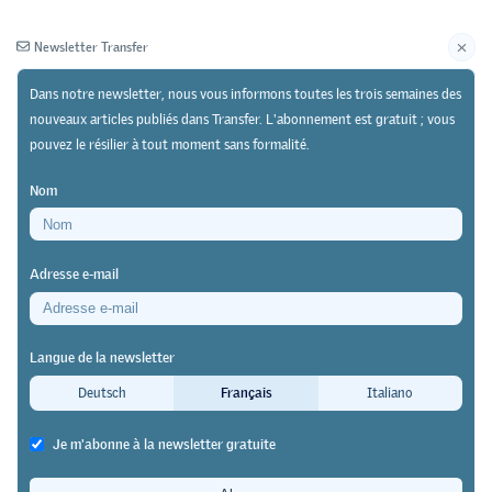
Newsletter Transfer
Dans notre newsletter, nous vous informons toutes les trois semaines des
nouveaux articles publiés dans Transfer. L'abonnement est gratuit ; vous
pouvez le résilier à tout moment sans formalité.
Newsletter
Archives
Nom
06/03/24
Recherche
Adresse e-mail
Étude de l'Université d'Exeter
Combien de langues étrangères les
Langue de la newsletter
jeunes expérimentent-ils dans le
Deutsch
Français
Italiano
cadre de leur apprentissage ?
Je m'abonne à la newsletter gratuite
Transfer