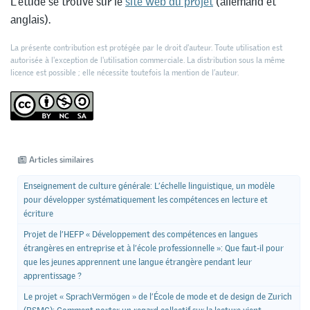
L’étude se trouve sur le
site web du projet
(allemand et
anglais).
La présente contribution est protégée par le droit d'auteur. Toute utilisation est
autorisée à l'exception de l'utilisation commerciale. La distribution sous la même
licence est possible ; elle nécessite toutefois la mention de l’auteur.
Articles similaires
Enseignement de culture générale: L’échelle linguistique, un modèle
pour développer systématiquement les compétences en lecture et
écriture
Projet de l’HEFP « Développement des compétences en langues
étrangères en entreprise et à l’école professionnelle »: Que faut-il pour
que les jeunes apprennent une langue étrangère pendant leur
apprentissage ?
Le projet « SprachVermögen » de l’École de mode et de design de Zurich