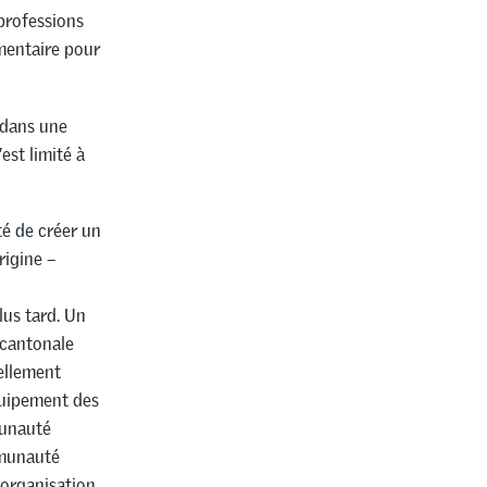
 professions
émentaire pour
 dans une
est limité à
té de créer un
rigine –
lus tard. Un
 cantonale
ellement
quipement des
munauté
mmunauté
 organisation