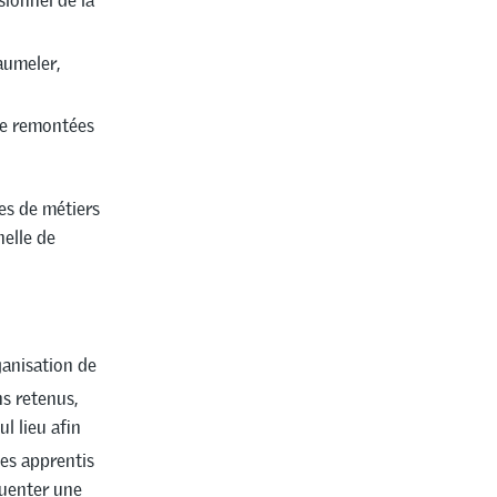
sionnel de la
aumeler,
 de remontées
es de métiers
nelle de
ganisation de
s retenus,
l lieu afin
es apprentis
quenter une