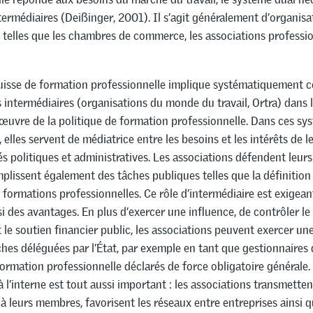
termédiaires (Deißinger, 2001). Il s’agit généralement d’organisa
telles que les chambres de commerce, les associations professi
uisse de formation professionnelle implique systématiquement c
 intermédiaires (organisations du monde du travail, Ortra) dans 
 œuvre de la politique de formation professionnelle. Dans ces sy
, elles servent de médiatrice entre les besoins et les intérêts de
tés politiques et administratives. Les associations défendent leurs 
mplissent également des tâches publiques telles que la définition
formations professionnelles. Ce rôle d’intermédiaire est exigeant
i des avantages. En plus d’exercer une influence, de contrôler l
 le soutien financier public, les associations peuvent exercer une
âches déléguées par l’État, par exemple en tant que gestionnaires
formation professionnelle déclarés de force obligatoire générale. 
à l’interne est tout aussi important : les associations transmetten
à leurs membres, favorisent les réseaux entre entreprises ainsi q