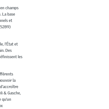
s en champs
. La base
nnels et
: 5289)
, l’État et
in. Des
éfinissent les
fférents
mouvoir la
 d’accroître
eli & Gasche,
e qu’un
ux