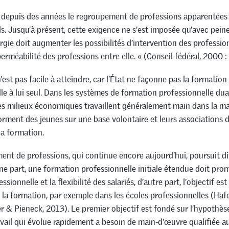
 depuis des années le regroupement de professions apparentée
s. Jusqu’à présent, cette exigence ne s’est imposée qu’avec peine
ie doit augmenter les possibilités d’intervention des professio
perméabilité des professions entre elle. « (Conseil fédéral, 2000 
’est pas facile à atteindre, car l’État ne façonne pas la formation
le à lui seul. Dans les systèmes de formation professionnelle duale
es milieux économiques travaillent généralement main dans la ma
orment des jeunes sur une base volontaire et leurs associations d
a formation.
nt de professions, qui continue encore aujourd’hui, poursuit di
une part, une formation professionnelle initiale étendue doit pro
ssionnelle et la flexibilité des salariés, d’autre part, l’objectif est
de la formation, par exemple dans les écoles professionnelles (Häf
 & Pieneck, 2013). Le premier objectif est fondé sur l’hypothès
ail qui évolue rapidement a besoin de main-d’œuvre qualifiée a