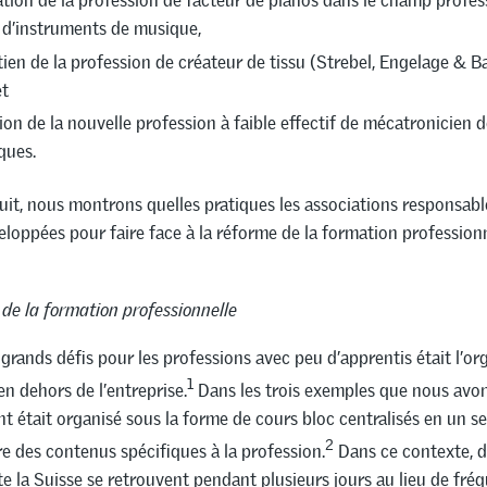
ration de la profession de facteur de pianos dans le champ profes
 d’instruments de musique,
tien de la profession de créateur de tissu (Strebel, Engelage & B
et
tion de la nouvelle profession à faible effectif de mécatronicien
ques.
uit, nous montrons quelles pratiques les associations responsabl
eloppées pour faire face à la réforme de la formation profession
de la formation professionnelle
 grands défis pour les professions avec peu d’apprentis était l’or
1
en dehors de l’entreprise.
Dans les trois exemples que nous avon
t était organisé sous la forme de cours bloc centralisés en un seu
2
e des contenus spécifiques à la profession.
Dans ce contexte, d
e la Suisse se retrouvent pendant plusieurs jours au lieu de fré