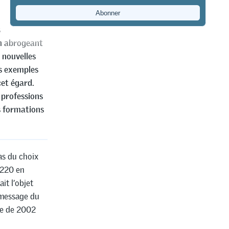
tion
s en Suisse en
en abrogeant
 nouvelles
is exemples
cet égard.
 professions
s formations
as du choix
 220 en
it l’objet
 message du
lle de 2002