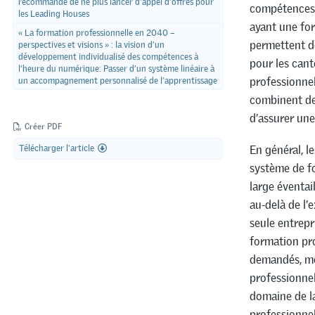
recommande de ne plus lancer d’appel d’offres pour
compétences p
les Leading Houses
ayant une for
« La formation professionnelle en 2040 –
permettent de
perspectives et visions » : la vision d’un
développement individualisé des compétences à
pour les cant
l’heure du numérique: Passer d’un système linéaire à
professionnell
un accompagnement personnalisé de l’apprentissage
combinent des
d’assurer une
Créer PDF
En général, l
Télécharger l'article
système de f
large éventa
au-delà de l’
seule entrepri
formation pro
demandés, mê
professionnel
domaine de la
professionnel