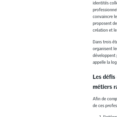
identités col
professionnel
convaincre le
proposent des
création et l
Dans trois é
organisent le
développent p
appelle la lo
Les défis
métiers r
Afin de compr
de ces profes