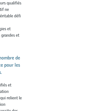
urs qualifiés
tif ne
éritable défi
gies et
s grandes et
e nombre de
e pour les
.
fiés et
ation
ui relient le
tion
cessite des