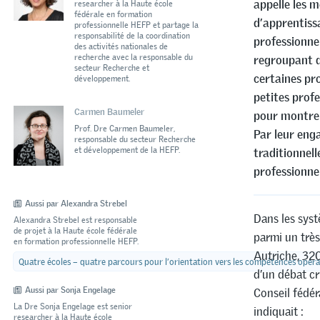
appelle les 
researcher à la Haute école
fédérale en formation
d’apprentiss
professionnelle HEFP et partage la
responsabilité de la coordination
professionnel
des activités nationales de
recherche avec la responsable du
regroupant d
secteur Recherche et
certaines pr
développement.
petites profe
Carmen Baumeler
pour montrer 
Prof. Dre Carmen Baumeler,
Par leur eng
responsable du secteur Recherche
et développement de la HEFP.
traditionnel
professionnel
Aussi par Alexandra Strebel
Dans les syst
Alexandra Strebel est responsable
de projet à la Haute école fédérale
parmi un très
en formation professionnelle HEFP.
Autriche, 320
Quatre écoles – quatre parcours pour l’orientation vers les compétences opéra
d’un débat c
Aussi par Sonja Engelage
Conseil fédér
La Dre Sonja Engelage est senior
indiquait :
researcher à la Haute école