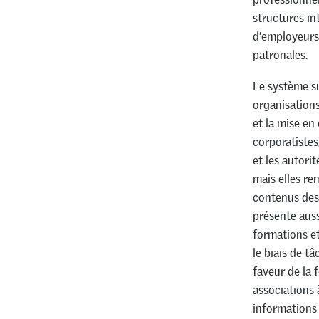
structures in
d’employeurs 
patronales.
Le système s
organisations
et la mise en
corporatistes
et les autori
mais elles re
contenus des 
présente auss
formations et
le biais de t
faveur de la 
associations 
informations 