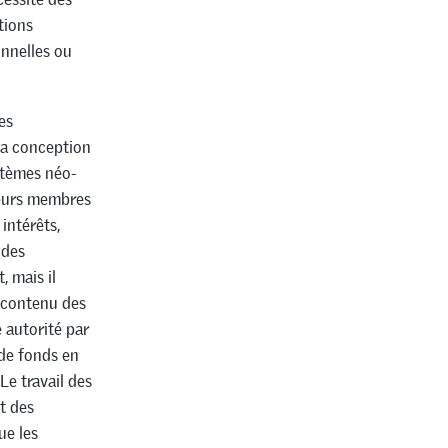
tions
onnelles ou
es
la conception
stèmes néo-
 leurs membres
intérêts,
 des
, mais il
e contenu des
 autorité par
 de fonds en
Le travail des
t des
ue les