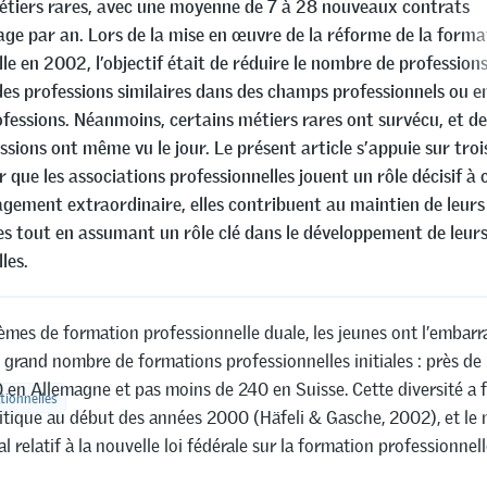
métiers rares, avec une moyenne de 7 à 28 nouveaux contrats
age par an. Lors de la mise en œuvre de la réforme de la forma
le en 2002, l’objectif était de réduire le nombre de profession
es professions similaires dans des champs professionnels ou 
ofessions. Néanmoins, certains métiers rares ont survécu, et de
ssions ont même vu le jour. Le présent article s’appuie sur tro
que les associations professionnelles jouent un rôle décisif à 
agement extraordinaire, elles contribuent au maintien de leurs
les tout en assumant un rôle clé dans le développement de leur
les.
èmes de formation professionnelle duale, les jeunes ont l’embarr
 grand nombre de formations professionnelles initiales : près de
 en Allemagne et pas moins de 240 en Suisse. Cette diversité a fa
tionnelles
ritique au début des années 2000 (Häfeli & Gasche, 2002), et le
al relatif à la nouvelle loi fédérale sur la formation professionne