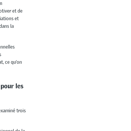
on
otiver et de
iations et
dans la
nnelles
s
t, ce qu’on
 pour les
examiné trois