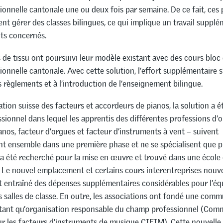
ionnelle cantonale une ou deux fois par semaine. De ce fait, ces
nt gérer des classes bilingues, ce qui implique un travail suppl
ts concernés.
 de tissu ont poursuivi leur modèle existant avec des cours bloc
ionnelle cantonale. Avec cette solution, l’effort supplémentaire s’
s règlements et à l’introduction de l’enseignement bilingue.
ation suisse des facteurs et accordeurs de pianos, la solution a é
ionnel dans lequel les apprentis des différentes professions d’o
anos, facteur d’orgues et facteur d’instruments à vent – suivent
t ensemble dans une première phase et ne se spécialisent que p
a été recherché pour la mise en œuvre et trouvé dans une école
. Le nouvel emplacement et certains cours interentreprises nouv
nt entraîné des dépenses supplémentaires considérables pour l’é
es salles de classe. En outre, les associations ont fondé une com
n tant qu’organisation responsable du champ professionnel (Co
ur les facteurs d’instruments de musique CIFIM). Cette nouvelle