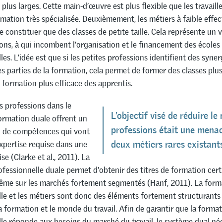
lus larges. Cette main-d’œuvre est plus flexible que les travaille
mation très spécialisée. Deuxièmement, les métiers à faible effec
 constituer que des classes de petite taille. Cela représente un v
ons, à qui incombent l’organisation et le financement des écoles
es. L’idée est que si les petites professions identifient des syner
 parties de la formation, cela permet de former des classes plu
 formation plus efficace des apprentis.
es professions dans le
L’objectif visé de réduire l
ormation duale offrent un
professions était une menac
il de compétences qui vont
expertise requise dans une
deux métiers rares existants
se (Clarke et al., 2011). La
fessionnelle duale permet d’obtenir des titres de formation certi
me sur les marchés fortement segmentés (Hanf, 2011). La form
le et les métiers sont donc des éléments fortement structurants q
 formation et le monde du travail. Afin de garantir que la forma
le réponde aux besoins du marché du travail, le système dual né