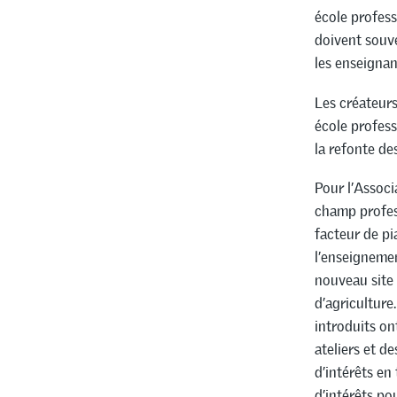
école profess
doivent souve
les enseignan
Les créateurs
école profess
la refonte de
Pour l’Associ
champ profess
facteur de pi
l’enseignemen
nouveau site 
d’agriculture
introduits o
ateliers et d
d’intérêts e
d’intérêts po