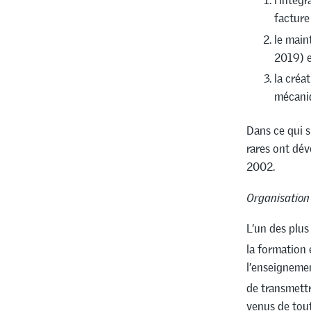
l’intég
facture
le main
2019) 
la créa
mécani
Dans ce qui s
rares ont dév
2002.
Organisation 
L’un des plus
la formation 
l’enseignemen
de transmettr
venus de tout