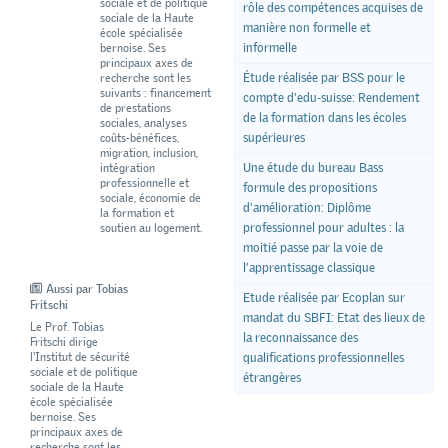
sociale et de politique
rôle des compétences acquises de
sociale de la Haute
manière non formelle et
école spécialisée
informelle
bernoise. Ses
principaux axes de
Étude réalisée par BSS pour le
recherche sont les
suivants : financement
compte d'edu-suisse: Rendement
de prestations
de la formation dans les écoles
sociales, analyses
supérieures
coûts-bénéfices,
migration, inclusion,
Une étude du bureau Bass
intégration
professionnelle et
formule des propositions
sociale, économie de
d'amélioration: Diplôme
la formation et
professionnel pour adultes : la
soutien au logement.
moitié passe par la voie de
l’apprentissage classique
Aussi par Tobias
Etude réalisée par Ecoplan sur
Fritschi
mandat du SBFI: Etat des lieux de
Le Prof. Tobias
la reconnaissance des
Fritschi dirige
l‘Institut de sécurité
qualifications professionnelles
sociale et de politique
étrangères
sociale de la Haute
école spécialisée
bernoise. Ses
principaux axes de
recherche sont les