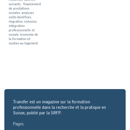
suivants : financement
de prestations
sociales, analyses
coûts-bénéfices,
migration, inclusion,
intégration
professionnelle et
sociale, économie de
la formation et
soutien au logement.
Transfer est un magazine sur la formation
professionnelle dans la recherche et la pratique en
Suisse, publié par la SRFP.
Pages