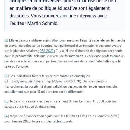
critiques et controversées pour la maîtrise de ce défi
en matière de politique éducative sont également
discutées. Vous trouverez
ici
une interview avec
l’éditeur Martin Schmid.
[1]
Elle est encore utilisée aujourd’hui pour mesurer l’égalité salariale sur le marché
du travail ou détecter un éventuel comportement discriminatoire des employeurs
sur le plan des salaires
(OFS 2021)
. Il y a ici une distorsion des signaux pertinents
pour la productivité, tels que le niveau de formation et l’expérience professionnelle,
par des caractéristiques non pertinentes en matière de productivité, telles que le
sexe ou l’origine.
[2]
Ces indications font référence aux cantons alémaniques
(cf.https://www.berufsberatung.ch/dyn/show/26870). Dans les cantons
francophones, la possibilité d’une validation des acquis de l’expérience n’existe
actuellement que pour 11 métiers (en partie différents).
[3]
Je tiens ici à remercier très sincèrement Olivier Lehmann (HESB) pour les
calculs et la création du diagramme.
[4]
Moyenne à pondération égale pour les femmes (3,3%) et les hommes (6,2%)
pour l’année 2018, basée sur des tableaux web.