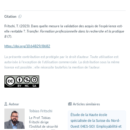
Citation
Fritschi, T. (2023). Dans quelle mesure la validation des acquis de l’expérience est-
elle rentable ?.
Transfer. Formation professionnelle dans la recherche et la pratique
8
(7).
https://doi.org/10.64829/8682
La présente contribution est protégée par le droit d'auteur. Toute utilisation est
autorisée à l'exception de l'utilisation commerciale. La distribution sous la même
licence est possible ; elle nécessite toutefois la mention de l’auteur.
Auteur
Articles similaires
Tobias Fritschi
Étude de la Haute école
Le Prof. Tobias
spécialisée de la Suisse du Nord-
Fritschi dirige
Ouest (HES-SO): Employabilité et
l‘Institut de sécurité