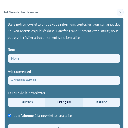
Newsletter Transfer
Dans notre newsletter, nous vous informons toutes les trois semaines des
nouveaux articles publiés dans Transfer. L'abonnement est gratuit ; vous
pouvez le résilier à tout moment sans formalité.
Newsletter
Archives
Nom
06/07/23
Recherche
https://doi.org/10.64829/8682
Adresse e-mail
Ouvrage sur la validation des compétences acquises
de manière non formelle et informelle
Langue de la newsletter
Dans quelle mesure la validation
Deutsch
Français
Italiano
des acquis de l’expérience est-elle
Je m'abonne à la newsletter gratuite
rentable ?