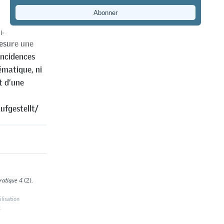
elle. Mais les
ien équipées
 présente
mesure une
 incidences
tématique, ni
t d’une
ufgestellt/
pratique 4
(2).
ilisation
.