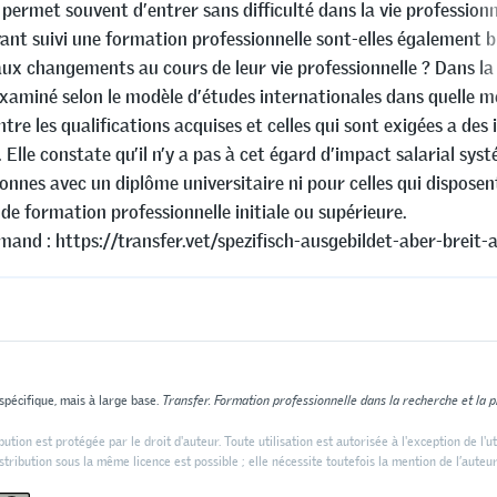
 permet souvent d’entrer sans difficulté dans la vie professionn
ant suivi une formation professionnelle sont-elles également b
aux changements au cours de leur vie professionnelle ? Dans la
examiné selon le modèle d’études internationales dans quelle 
tre les qualifications acquises et celles qui sont exigées a des
e. Elle constate qu’il n’y a pas à cet égard d’impact salarial sys
onnes avec un diplôme universitaire ni pour celles qui disposen
 de formation professionnelle initiale ou supérieure.
mand : https://transfer.vet/spezifisch-ausgebildet-aber-breit-a
spécifique, mais à large base.
Transfer. Formation professionnelle dans la recherche et la 
ution est protégée par le droit d'auteur. Toute utilisation est autorisée à l'exception de l'ut
tribution sous la même licence est possible ; elle nécessite toutefois la mention de l’auteur