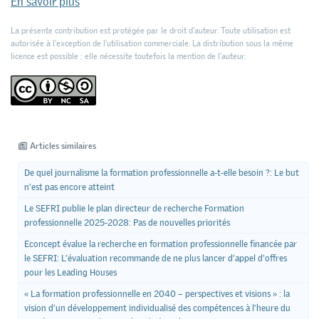
En savoir plus
La présente contribution est protégée par le droit d'auteur. Toute utilisation est
autorisée à l'exception de l'utilisation commerciale. La distribution sous la même
licence est possible ; elle nécessite toutefois la mention de l’auteur.
Articles similaires
De quel journalisme la formation professionnelle a-t-elle besoin ?: Le but
n’est pas encore atteint
Le SEFRI publie le plan directeur de recherche Formation
professionnelle 2025-2028: Pas de nouvelles priorités
Econcept évalue la recherche en formation professionnelle financée par
le SEFRI: L’évaluation recommande de ne plus lancer d’appel d’offres
pour les Leading Houses
« La formation professionnelle en 2040 – perspectives et visions » : la
vision d’un développement individualisé des compétences à l’heure du