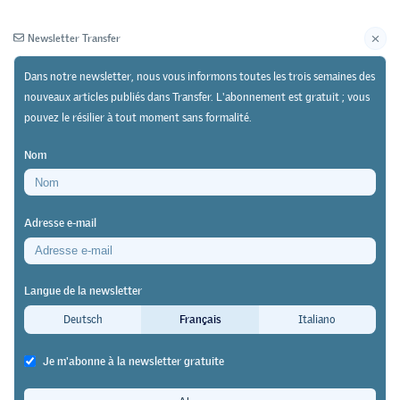
Newsletter Transfer
Dans notre newsletter, nous vous informons toutes les trois semaines des
nouveaux articles publiés dans Transfer. L'abonnement est gratuit ; vous
pouvez le résilier à tout moment sans formalité.
Newsletter
Archives
Nom
15/08/25
Recherche
Adresse e-mail
Étude de la HEFP
La formation professionnelle
Langue de la newsletter
formelle, une chance pour les
Deutsch
Français
Italiano
professions rares
Je m'abonne à la newsletter gratuite
Transfer